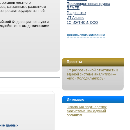
, органов местного
Производственная группа
ов, связанных с развитием
REMER
 вопросам государственной
Градиентех
ИТ Альянс
ийской Федерации по науке и
1С-ИЖТИСИ, ООО
модействие с академическими
Добавь свою компанию
Проекты
От разрозненной отчетности к
единой системе аналитики —
кейс «Холодильник.ру»
Интервью
Эволюция партнерства:
экосистема, как единый
организм
ынке данных