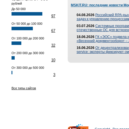
рублей
MSKIT.RU: последние новости Мо
До 50 000
04.08.2026
Российский RPA-рын
97
задач к управлению процессами
От 50 000 до 100 000
03.07.2026
Системные програм
отечественные ОС для встроен
67
18.06.2026
ГК «ЭОС» подвела 
От 100 000 до 200 000
«Весенний документооборот –
32
16.06.2026
От децентрализованн
service: эксперты фиксируют с
От 200 000 до 300 000
10
От 300 000 до 500 000
3
Все типы сайтов