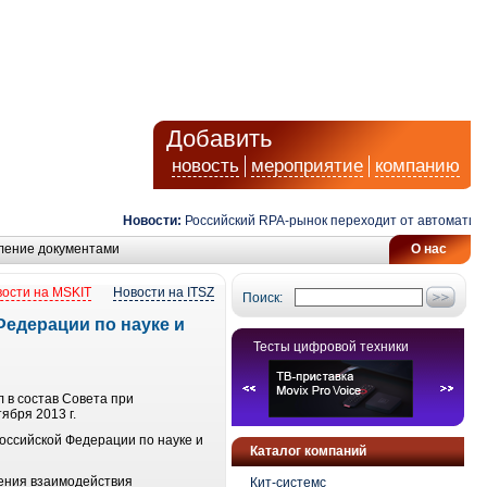
Добавить
новость
мероприятие
компанию
Новости:
Российский RPA-рынок переходит от автоматизаци
ление документами
О нас
ости на MSKIT
Новости на ITSZ
Поиск:
Федерации по науке и
Тесты цифровой техники
 в состав Совета при
ября 2013 г.
оссийской Федерации по науке и
Каталог компаний
ения взаимодействия
Кит-системс