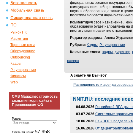
Безопасность
федеральных органов государственно
самоуправления, общественных объе
Мобильная связь
науки и образования, а также в це
политики в области научно-техничес
Фиксированная связь
Комментируя свое назначение, Генна
ПО
образованию будет направлена на ф
институтами и развитие отраслевой 
Рынок ПК
Редактор раздела:
Алена Журавлев
Маркетинг
Торговые сети
Рубрики:
Кадры
,
Регулирование
Оборудование
Ключевые слова:
кадры
,
директор
,
Outsourcing
наверх
Кадры
Регулирование
А знаете ли Вы что?
Финансы
Web
Размещение или аренда сервера в
CMS Magazine: стоимость
NNIT.RU: последние нов
создания корп. сайта в
Приволжском ФО
04.08.2026
Российский RPA-рынок
03.07.2026
Системные программи
Город:
18.06.2026
ГК «ЭОС» подвела ит
16.06.2026
От децентрализованно
57 958
Средняя цена: