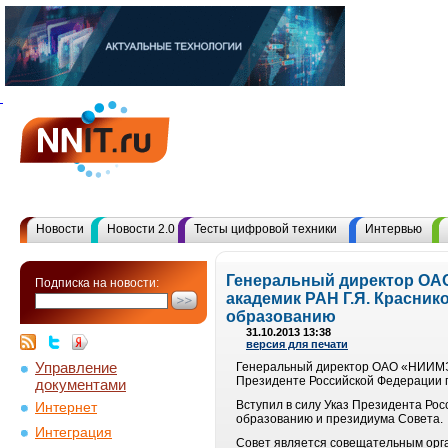
Новости
Новости 2.0
Тесты цифровой техники
Интервью
Генеральный директор ОАО
Подписка на новости:
академик РАН Г.Я. Красник
образованию
31.10.2013 13:38
версия для печати
Управление
Генеральный директор ОАО «НИИМЭ» 
Президенте Российской Федерации п
документами
Вступил в силу Указ Президента Ро
Интернет
образованию и президиума Совета.
Интеграция
Совет является совещательным орг