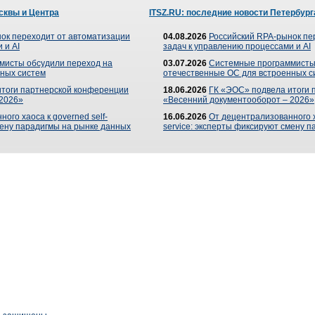
сквы и Центра
ITSZ.RU: последние новости Петербург
ок переходит от автоматизации
04.08.2026
Российский RPA-рынок пе
 и AI
задач к управлению процессами и AI
мисты обсудили переход на
03.07.2026
Системные программисты
ных систем
отечественные ОС для встроенных с
итоги партнерской конференции
18.06.2026
ГК «ЭОС» подвела итоги 
 2026»
«Весенний документооборот – 2026»
ого хаоса к governed self-
16.06.2026
От децентрализованного ха
мену парадигмы на рынке данных
service: эксперты фиксируют смену 