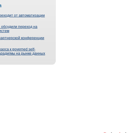
а
реходит от автоматизации
 обсудили переход на
истем
партнерской конференции
оса к governed self-
парадигмы на рынке данных