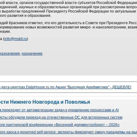
й власти, органов государственной власти субъектов Российской Федерации
динений, научных и образовательных организаций при рассмотрении вопрос
лях выработки предложений Президенту Российской Федерации по актуальным
кого развития и образования.
дий Красников отметил, что его деятельность в Совете при Президенте Росс
ормирование новых возможностей развития микро- и наноэлектроники, взаи
науки.
а (
info@mskit.ru
)
назначения
,
назначение
 дата-центрах DataHouse.ru по Акции "Выгодная Арифметика" - ДЕШЕВЛЕ!
ости Нижнего Новгорода и Поволжья
 переходит от автоматизации задач к управлению процессами и AI
сты обсудили переход на отечественные ОС для встроенных систем
оги партнерской конференции «Весенний документооборот – 2026»
го хаоса к governed self-service: эксперты фиксируют смену парадигмы на р