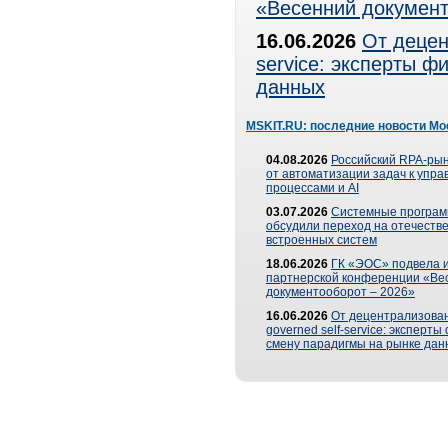
«Весенний документ
16.06.2026
От децен
service: эксперты 
данных
MSKIT.RU: последние новости Мо
04.08.2026
Российский RPA-рын
от автоматизации задач к упр
процессами и AI
03.07.2026
Системные програ
обсудили переход на отечеств
встроенных систем
18.06.2026
ГК «ЭОС» подвела и
партнерской конференции «Ве
документооборот – 2026»
16.06.2026
От децентрализован
governed self-service: эксперт
смену парадигмы на рынке дан