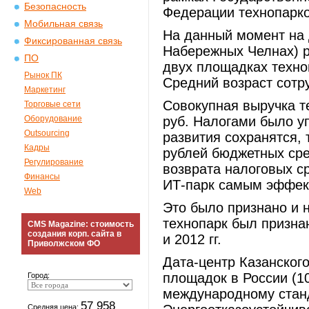
Безопасность
Федерации технопарко
Мобильная связь
На данный момент на 
Фиксированная связь
Набережных Челнах) р
ПО
двух площадках техно
Рынок ПК
Средний возраст сотру
Маркетинг
Совокупная выручка те
Торговые сети
Оборудование
руб. Налогами было у
Outsourcing
развития сохранятся, 
Кадры
рублей бюджетных сред
Регулирование
возврата налоговых с
Финансы
ИТ-парк самым эффек
Web
Это было признано и 
технопарк был призна
CMS Magazine: стоимость
создания корп. сайта в
и 2012 гг.
Приволжском ФО
Дата-центр Казанског
площадок в России (1
Город:
международному стандар
57 958
Средняя цена: