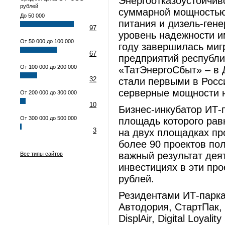
Энергоотказоустойчив
рублей
суммарной мощностью
До 50 000
питания и дизель-ген
97
уровень надежности и
От 50 000 до 100 000
году завершилась миг
67
предприятий республ
От 100 000 до 200 000
«ТатЭнергоСбыт» – в 
32
стали первыми в Росс
серверные мощности н
От 200 000 до 300 000
10
Бизнес-инкубатор ИТ-
От 300 000 до 500 000
площадь которого равн
3
на двух площадках пр
более 90 проектов по
важный результат дея
Все типы сайтов
инвестициях в эти пр
рублей.
Резидентами ИТ-парка
Автодория, СтартПак,
DisplAir, Digital Loyali