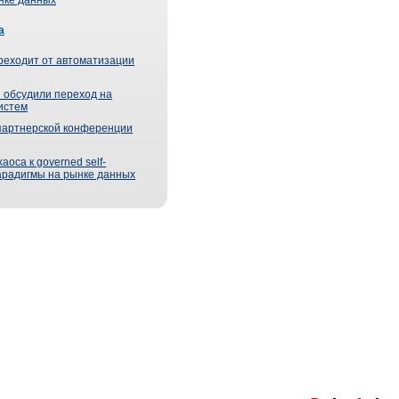
ынке данных
а
реходит от автоматизации
 обсудили переход на
истем
партнерской конференции
оса к governed self-
парадигмы на рынке данных