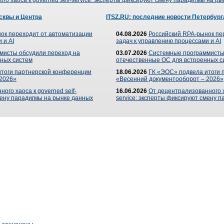
го хаоса к governed self-service: эксперты фиксируют смену парадигмы на р
сквы и Центра
ITSZ.RU: последние новости Петербург
ок переходит от автоматизации
04.08.2026
Российский RPA-рынок пе
 и AI
задач к управлению процессами и AI
мисты обсудили переход на
03.07.2026
Системные программисты
ных систем
отечественные ОС для встроенных с
итоги партнерской конференции
18.06.2026
ГК «ЭОС» подвела итоги 
 2026»
«Весенний документооборот – 2026»
ого хаоса к governed self-
16.06.2026
От децентрализованного ха
мену парадигмы на рынке данных
service: эксперты фиксируют смену 