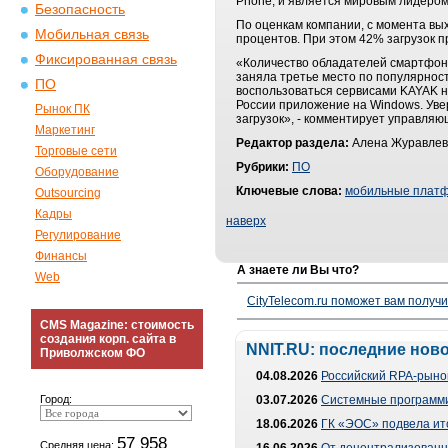
Phone, и является мировым лидером 
Безопасность
По оценкам компании, с момента вых
Мобильная связь
процентов. При этом 42% загрузок пр
Фиксированная связь
«Количество обладателей смартфоно
заняла третье место по популярност
ПО
воспользоваться сервисами KAYAK н
России приложение на Windows. Увер
Рынок ПК
загрузок», - комментирует управля
Маркетинг
Редактор раздела:
Алена Журавлев
Торговые сети
Рубрики:
ПО
Оборудование
Ключевые слова:
мобильные плат
Outsourcing
Кадры
наверх
Регулирование
Финансы
А знаете ли Вы что?
Web
CityTelecom.ru поможет вам получи
CMS Magazine: стоимость
создания корп. сайта в
NNIT.RU: последние нов
Приволжском ФО
04.08.2026
Российский RPA-рынок
Город:
03.07.2026
Системные программи
18.06.2026
ГК «ЭОС» подвела ит
57 958
Средняя цена: