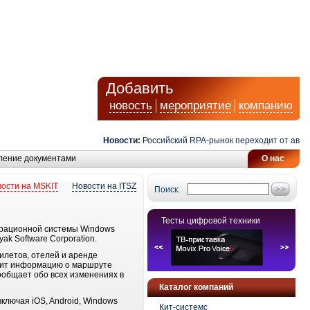
Добавить
новость
мероприятие
компанию
Новости:
Российский RPA-рынок переходит от автома
ление документами
О нас
ости на MSKIT
Новости на ITSZ
Поиск:
Тесты цифровой техники
ерационной системы Windows
k Software Corporation.
илетов, отелей и аренде
анит информацию о маршруте
ообщает обо всех изменениях в
Каталог компаний
лючая iOS, Android, Windows
Кит-системс