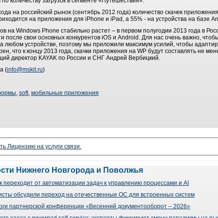
по количеству загрузок в сегменте «Путешествия».
ода на российский рынок (сентябрь 2012 года) количество скачек приложени
иходится на приложения для iPhone и iPad, а 55% - на устройства на базе An
в на Windows Phone стабильно растет – в первом полугодии 2013 года в Рос
и после свои основных конкурентов iOS и Android. Для нас очень важно, что
а любом устройстве, поэтому мы приложили максимум усилий, чтобы адаптир
ен, что к концу 2013 года, скачки приложения на WP будут составлять не ме
ющий директор KAYAK по России и СНГ Андрей Вербицкий.
а (
info@mskit.ru
)
формы
,
soft
,
мобильные приложения
ть Лицензию на услуги связи.
ости Нижнего Новгорода и Поволжья
 переходит от автоматизации задач к управлению процессами и AI
сты обсудили переход на отечественные ОС для встроенных систем
оги партнерской конференции «Весенний документооборот – 2026»