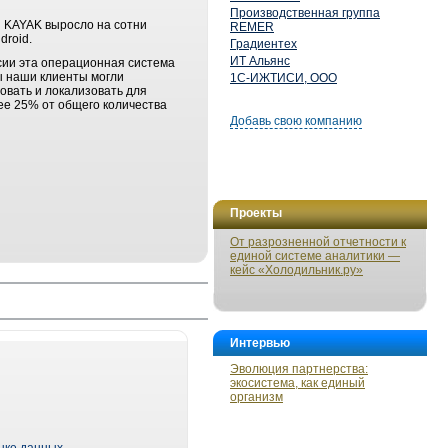
Производственная группа
я KAYAK выросло на сотни
REMER
droid.
Градиентех
ИТ Альянс
сии эта операционная система
бы наши клиенты могли
1С-ИЖТИСИ, ООО
овать и локализовать для
нее 25% от общего количества
Добавь свою компанию
Проекты
От разрозненной отчетности к
единой системе аналитики —
кейс «Холодильник.ру»
Интервью
Эволюция партнерства:
экосистема, как единый
организм