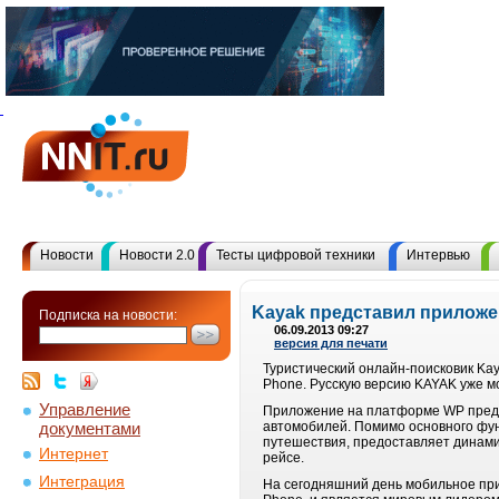
Новости
Новости 2.0
Тесты цифровой техники
Интервью
Kayak представил приложе
Подписка на новости:
06.09.2013 09:27
версия для печати
Туристический онлайн-поисковик Ka
Phone. Русскую версию KAYAK уже мо
Управление
Приложение на платформе WP предос
документами
автомобилей. Помимо основного фун
путешествия, предоставляет динами
Интернет
рейсе.
Интеграция
На сегодняшний день мобильное при