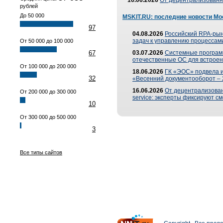
16.06.2026
От децентрализованно
рублей
До 50 000
MSKIT.RU: последние новости Мо
97
04.08.2026
Российский RPA-рын
задач к управлению процессами
От 50 000 до 100 000
67
03.07.2026
Системные програм
отечественные ОС для встроен
От 100 000 до 200 000
18.06.2026
ГК «ЭОС» подвела 
32
«Весенний документооборот –
16.06.2026
От децентрализованн
От 200 000 до 300 000
service: эксперты фиксируют с
10
От 300 000 до 500 000
3
Все типы сайтов