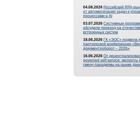
04.08.2026
Российский RPA-рын
от автоматизации задач к упр
процессами и AI
03.07.2026
Системные програ
обсудили переход на отечеств
встроенных систем
18.06.2026
ГК «ЭОС» подвела и
партнерской конференции «Ве
документооборот – 2026»
16.06.2026
От децентрализован
governed self-service: эксперт
смену парадигмы на рынке дан