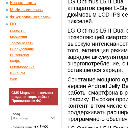
LG Optimus L5 II Dual
Безопасность
аппаратов серии L-Sty
Мобильная связь
дюймовым LCD IPS се
Фиксированная связь
пикселей.
ПО
LG Optimus L5 II Dual
Рынок ПК
позволяющей смартфо
Маркетинг
высокую интенсивност
Торговые сети
Оборудование
того, активация режи
Outsourcing
зарядом аккумулятора
Кадры
энергопотребление, с
Регулирование
оставшегося заряда.
Финансы
Сочетание мощного од
Web
версии Android Jelly 
работы смартфона в 
CMS Magazine: стоимость
создания корп. сайта в
графику. Высокая про
Приволжском ФО
контент, в том числе 
поддерживать расшир
Город:
программного обеспеч
57 958
Средняя цена: