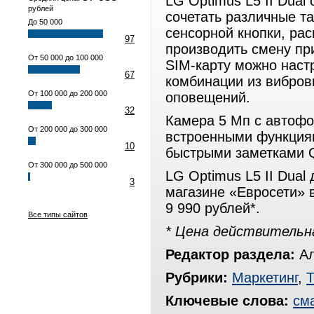
LG Optimus L5 II Dual
рублей
сочетать различные т
До 50 000
сенсорной кнопки, ра
97
производить смену пр
От 50 000 до 100 000
SIM-карту можно наст
67
комбинации из вибров
От 100 000 до 200 000
оповещений.
32
Камера 5 Мп с автоф
От 200 000 до 300 000
встроенными функциям
10
быстрыми заметками
От 300 000 до 500 000
LG Optimus L5 II Dual
3
магазине «Евросети» 
9 990 рублей*.
Все типы сайтов
* Цена действительн
Редактор раздела:
Ал
Рубрики:
Маркетинг
,
Т
Ключевые слова:
см