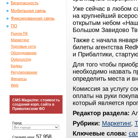
Безопасность
Уже сейчас в любом с
Мобильная связь
на крупнейший всерос
Фиксированная связь
открытым небом «Нашес
ПО
Большом Завидово Тве
Рынок ПК
Также с начала января
Маркетинг
билеты агентства Red
Торговые сети
Оборудование
и Прибалтики, старту
Outsourcing
Для того чтобы приоб
Кадры
необходимо назвать п
Регулирование
определить места и вн
Финансы
Web
Комиссия за услугу со
оплаты на руки покуп
CMS Magazine: стоимость
который является про
создания корп. сайта в
Приволжском ФО
Редактор раздела:
Ал
Рубрики:
Маркетинг
,
Т
Город:
Ключевые слова:
са
57 958
Средняя цена: