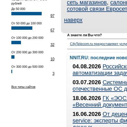
сеть магазинов
,
салон
рублей
сотовой связи Евросе
До 50 000
97
наверх
От 50 000 до 100 000
67
А знаете ли Вы что?
От 100 000 до 200 000
CityTelecom.ru предоставляет услу
32
От 200 000 до 300 000
NNIT.RU: последние нов
10
04.08.2026
Российск
От 300 000 до 500 000
автоматизации зада
3
03.07.2026
Системны
Все типы сайтов
отечественные ОС д
18.06.2026
ГК «ЭОС»
«Весенний документ
16.06.2026
От децен
service: эксперты 