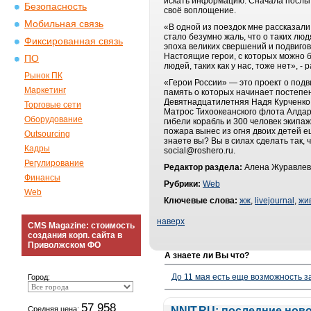
искать информацию. Сначала послы 
Безопасность
своё воплощение.
Мобильная связь
«В одной из поездок мне рассказали
стало безумно жаль, что о таких люд
Фиксированная связь
эпоха великих свершений и подвиго
Настоящие герои, с которых можно бр
ПО
людей, таких как у нас, тоже нет», -
Рынок ПК
«Герои России» — это проект о подв
Маркетинг
память о которых начинает постепенн
Девятнадцатилетняя Надя Курченко,
Торговые сети
Матрос Тихоокеанского флота Алдар
Оборудование
гибели корабль и 300 человек экипа
пожара вынес из огня двоих детей ещ
Outsourcing
знаете вы? Вы в силах сделать так, 
Кадры
social@roshero.ru.
Регулирование
Редактор раздела:
Алена Журавлев
Финансы
Рубрики:
Web
Web
Ключевые слова:
жж
,
livejournal
,
жи
наверх
CMS Magazine: стоимость
создания корп. сайта в
Приволжском ФО
А знаете ли Вы что?
До 11 мая есть еще возможность з
Город:
57 958
Средняя цена:
NNIT.RU: последние нов