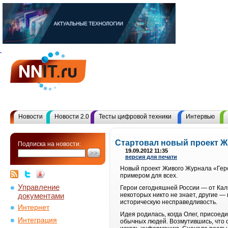
Новости
Новости 2.0
Тесты цифровой техники
Интервью
Стартовал новый проект Ж
Подписка на новости:
19.09.2012 11:35
версия для печати
Новый проект Живого Журнала «Герои
примером для всех.
Управление
Герои сегодняшней России — от Кал
документами
некоторых никто не знает, другие —
историческую несправедливость.
Интернет
Идея родилась, когда Олег, присоед
Интеграция
обычных людей. Возмутившись, что о