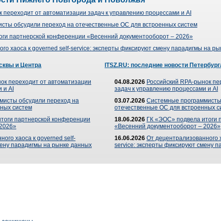
 переходит от автоматизации задач к управлению процессами и AI
сты обсудили переход на отечественные ОС для встроенных систем
оги партнерской конференции «Весенний документооборот – 2026»
го хаоса к governed self-service: эксперты фиксируют смену парадигмы на р
сквы и Центра
ITSZ.RU: последние новости Петербург
ок переходит от автоматизации
04.08.2026
Российский RPA-рынок пе
 и AI
задач к управлению процессами и AI
мисты обсудили переход на
03.07.2026
Системные программисты
ных систем
отечественные ОС для встроенных с
итоги партнерской конференции
18.06.2026
ГК «ЭОС» подвела итоги 
 2026»
«Весенний документооборот – 2026»
ого хаоса к governed self-
16.06.2026
От децентрализованного ха
мену парадигмы на рынке данных
service: эксперты фиксируют смену 