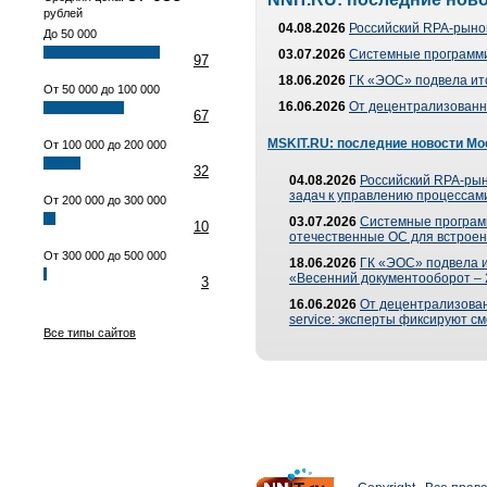
рублей
04.08.2026
Российский RPA-рынок
До 50 000
03.07.2026
Системные программи
97
18.06.2026
ГК «ЭОС» подвела ит
От 50 000 до 100 000
16.06.2026
От децентрализованно
67
MSKIT.RU: последние новости Мо
От 100 000 до 200 000
32
04.08.2026
Российский RPA-рын
задач к управлению процессами
От 200 000 до 300 000
03.07.2026
Системные програм
10
отечественные ОС для встроен
От 300 000 до 500 000
18.06.2026
ГК «ЭОС» подвела 
«Весенний документооборот –
3
16.06.2026
От децентрализованн
service: эксперты фиксируют с
Все типы сайтов