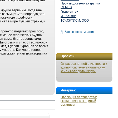
роект «Герои России» получил
Производственная группа
REMER
 другие вершины. Тогда мне
Градиентех
е весь мир! Это неправда, что
ИТ Альянс
поступкам и доблести.
1С-ИЖТИСИ, ООО
о нет в мире лучшей страны, и
 проект о подвигах прошлого,
Добавь свою компанию
не менее героических буднях.
гон самолёта террористами.
«Быстрый» и спас от возможной
 лед. Руслан Курбанов во время
 умереть. Как много героев
– расскажите нам их истории на
Проекты
От разрозненной отчетности к
единой системе аналитики —
кейс «Холодильник.ру»
Интервью
Эволюция партнерства:
экосистема, как единый
организм