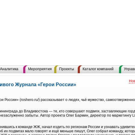
Аналитика
Мероприятия
Проекты
Каталог компаний
Управ
Нов
ивого Журнала «Герои России»
 России» (roshero.ru/) рассказывает о людях, чьё мужество, самоотверженно
ининграда до Владивостока — те, кто совершают подвиги, заставляющие горд
 незаслуженно забыты. Автор проекта Олег Бармин, директор по маркетингу Li
инившись к команде ЖЖ, начал ездить по регионам России и узнавать удивит
б их подвигах мало говорят и ещё меньше пишут, Олег собрал команду, котор