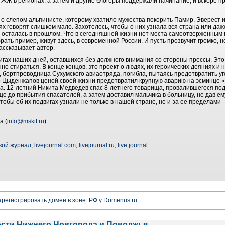
ЖЖ в регионах, а затем и другие блогеры поддержали начинание, и вскоре п
 о слепом альпинисте, которому хватило мужества покорить Памир, Эверест и
ях говорят слишком мало. Захотелось, чтобы о них узнала вся страна или даж
в осталась в прошлом. Что в сегодняшней жизни нет места самоотверженным 
ать пример, живут здесь, в современной России. И пусть прозвучит громко, н
 рассказывает автор.
игах наших дней, оставшихся без должного внимания со стороны прессы. Это
о стираться. В конце концов, это проект о людях, их героических деяниях и 
 бортпроводница Сухумского авиаотряда, погибла, пытаясь предотвратить у
 Цыденжапов ценой своей жизни предотвратил крупную аварию на эсминце 
жа. 12-летний Никита Медведев спас 8-летнего товарища, провалившегося под
е до прибытия спасателей, а затем доставил мальчика в больницу, не дав ему
чтобы об их подвигах узнали не только в нашей стране, но и за ее пределами 
а (
info@mskit.ru
)
вой журнал
,
livejournal com
,
livejournal ru
,
live journal
арегистрировать домен в зоне .РФ у Domenus.ru.
ости Нижнего Новгорода и Поволжья