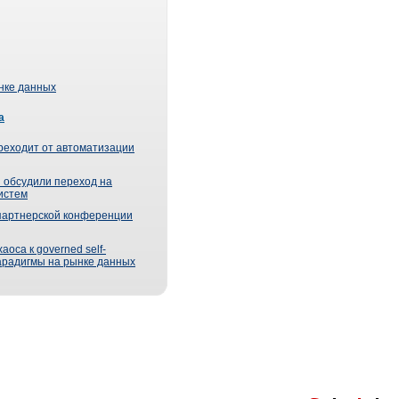
ынке данных
а
реходит от автоматизации
 обсудили переход на
истем
партнерской конференции
оса к governed self-
парадигмы на рынке данных