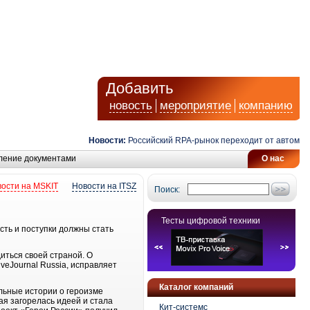
Добавить
новость
мероприятие
компанию
Новости:
Российский RPA-рынок переходит от автоматиза
ление документами
О нас
ости на MSKIT
Новости на ITSZ
Поиск:
Тесты цифровой техники
сть и поступки должны стать
иться своей страной. О
veJournal Russia, исправляет
Каталог компаний
ельные истории о героизме
ая загорелась идеей и стала
Кит-системс