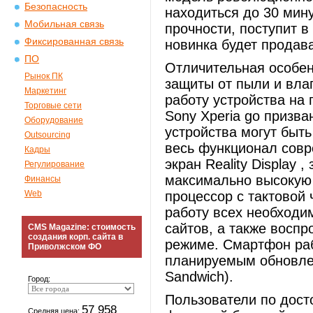
Безопасность
находиться до 30 мин
Мобильная связь
прочности, поступит в
Фиксированная связь
новинка будет продав
ПО
Отличительная особенн
Рынок ПК
защиты от пыли и вла
Маркетинг
работу устройства на 
Торговые сети
Sony Xperia go призва
Оборудование
устройства могут быт
Outsourcing
весь функционал совр
Кадры
экран Reality Display
Регулирование
максимально высокую 
Финансы
Web
процессор с тактовой 
работу всех необходи
сайтов, а также восп
CMS Magazine: стоимость
создания корп. сайта в
режиме. Cмартфон рабо
Приволжском ФО
планируемым обновлен
Sandwich).
Город:
Пользователи по дост
57 958
Средняя цена: