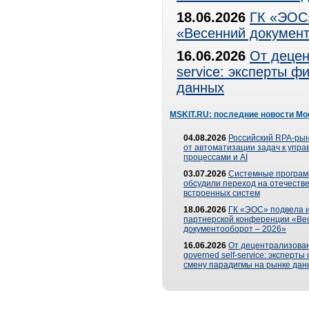
18.06.2026
ГК «ЭОС»
«Весенний документ
16.06.2026
От децен
service: эксперты 
данных
MSKIT.RU: последние новости Мо
04.08.2026
Российский RPA-рын
от автоматизации задач к упр
процессами и AI
03.07.2026
Системные програ
обсудили переход на отечеств
встроенных систем
18.06.2026
ГК «ЭОС» подвела и
партнерской конференции «Ве
документооборот – 2026»
16.06.2026
От децентрализован
governed self-service: эксперт
смену парадигмы на рынке дан