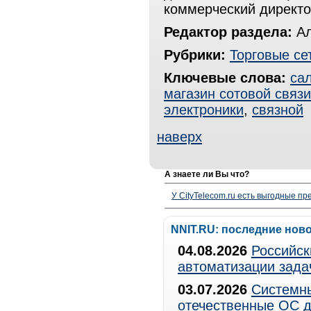
коммерческий директо
Редактор раздела:
Ал
Рубрики:
Торговые се
Ключевые слова:
са
магазин сотовой связи
электроники
,
связной
наверх
А знаете ли Вы что?
У CityTelecom.ru есть выгодные п
NNIT.RU: последние нов
04.08.2026
Российск
автоматизации зада
03.07.2026
Системны
отечественные ОС д