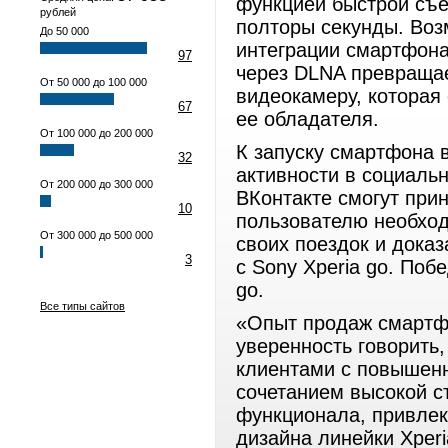
функцией быстрой съе
рублей
полторы секунды. Воз
До 50 000
интеграции смартфона
97
через DLNA превращае
От 50 000 до 100 000
видеокамеру, которая
67
ее обладателя.
От 100 000 до 200 000
К запуску смартфона 
32
активности в социальн
От 200 000 до 300 000
ВКонтакте смогут при
10
пользователю необхо
От 300 000 до 500 000
своих поездок и доказ
3
с Sony Xperia go. Поб
go.
Все типы сайтов
«Опыт продаж смартфо
уверенность говорить,
клиентами с повышен
сочетанием высокой с
функционала, привлек
дизайна линейки Xperi