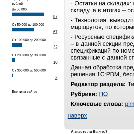
- Остатки на складах:
рублей
складу, а в итогах – 
До 50 000
97
- Технология: выводит
От 50 000 до 100 000
маршрутов, по которы
67
- Ресурсные специфик
От 100 000 до 200 000
– в данной секции пр
32
спецификаций по номе
От 200 000 до 300 000
связанные с данной с
10
Данная обработка пре
От 300 000 до 500 000
решения 1С:PDM, бесп
3
Редактор раздела:
Ти
Все типы сайтов
Рубрики:
ПО
Ключевые слова:
pl
наверх
А знаете ли Вы что?