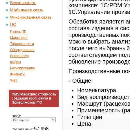
Безопасность
комплексе: 1С:PDM У
Мобильная связь
1С:Управление произ
Фиксированная связь
Обработка является а
ПО
состава изделия в си
Рынок ПК
производственных пок
Маркетинг
можно выбрать анализ
Торговые сети
после чего выбранный
Оборудование
соответствующем поле
Outsourcing
обновление производс
Кадры
Регулирование
Производственные пок
Финансы
- Общие:
Web
Номенклатура.
CMS Magazine: стоимость
Вид воспроизводст
создания корп. сайта в
Приволжском ФО
Маршрут (расцехов
Применяемость (ра
Типы цен
Город:
Цена.
57 958
Средняя цена: