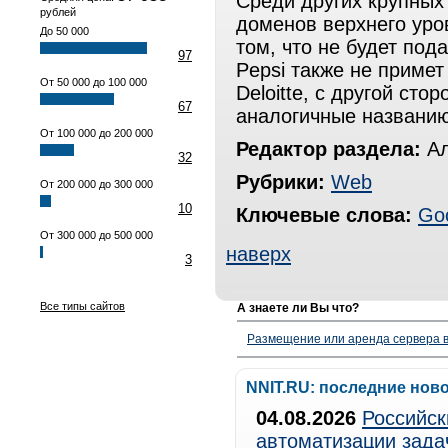
Среди других крупных
рублей
доменов верхнего уров
До 50 000
том, что не будет под
97
Pepsi также не примет
От 50 000 до 100 000
Deloitte, с другой ст
67
аналогичные названию
От 100 000 до 200 000
Редактор раздела:
Ал
32
Рубрики:
Web
От 200 000 до 300 000
10
Ключевые слова:
Go
От 300 000 до 500 000
наверх
3
Все типы сайтов
А знаете ли Вы что?
Размещение или аренда сервера в
NNIT.RU: последние нов
04.08.2026
Российск
автоматизации зада