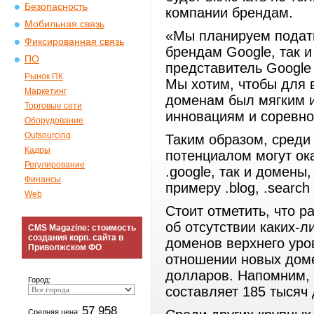
Безопасность
компании брендам.
Мобильная связь
«Мы планируем подать
Фиксированная связь
брендам Google, так 
ПО
представитель Google
Рынок ПК
Мы хотим, чтобы для 
Маркетинг
доменам был мягким и
Торговые сети
инновациям и соревно
Оборудование
Outsourcing
Таким образом, среди
Кадры
потенциалом могут ока
Регулирование
.google, так и домен
Финансы
примеру .blog, .searc
Web
Стоит отметить, что 
об отсутствии каких-
CMS Magazine: стоимость
создания корп. сайта в
доменов верхнего уро
Приволжском ФО
отношении новых дом
долларов. Напомним, 
Город:
составляет 185 тысяч
57 958
Средняя цена: