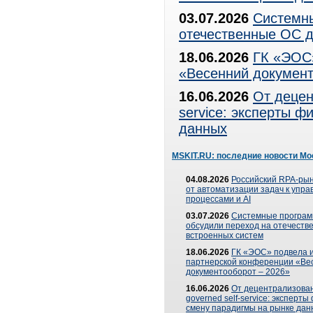
03.07.2026
Системны
отечественные ОС д
18.06.2026
ГК «ЭОС»
«Весенний документ
16.06.2026
От децен
service: эксперты 
данных
MSKIT.RU: последние новости Мо
04.08.2026
Российский RPA-рын
от автоматизации задач к упр
процессами и AI
03.07.2026
Системные програ
обсудили переход на отечеств
встроенных систем
18.06.2026
ГК «ЭОС» подвела и
партнерской конференции «Ве
документооборот – 2026»
16.06.2026
От децентрализован
governed self-service: эксперт
смену парадигмы на рынке дан