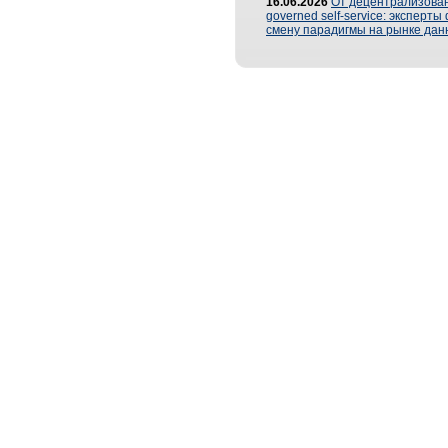
16.06.2026
От децентрализован
governed self-service: эксперт
смену парадигмы на рынке дан