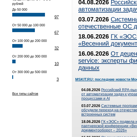
04.08.2026
Российск
рублей
автоматизации зада
До 50 000
97
03.07.2026
Системны
отечественные ОС д
От 50 000 до 100 000
67
18.06.2026
ГК «ЭОС»
От 100 000 до 200 000
«Весенний документ
32
16.06.2026
От децен
От 200 000 до 300 000
service: эксперты 
10
данных
От 300 000 до 500 000
3
MSKIT.RU: последние новости Мо
04.08.2026
Российский RPA-рын
Все типы сайтов
от автоматизации задач к упр
процессами и AI
03.07.2026
Системные програ
обсудили переход на отечеств
встроенных систем
18.06.2026
ГК «ЭОС» подвела и
партнерской конференции «Ве
документооборот – 2026»