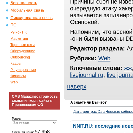
Причины сбоя не изве
Безопасность
очередную атаку хаке
Мобильная связь
называется запланиро
Фиксированная связь
Осиповой.
ПО
Напомним, что весной
Рынок ПК
-они были вызваны DD
Маркетинг
Торговые сети
Редактор раздела:
Ал
Оборудование
Рубрики:
Web
Outsourcing
Кадры
Ключевые слова:
жж
Регулирование
livejournal ru
,
live journa
Финансы
Web
наверх
CMS Magazine: стоимость
создания корп. сайта в
А знаете ли Вы что?
Приволжском ФО
Дата-центрах DataHouse.ru собер
Город:
NNIT.RU: последние нов
57 958
Средняя цена: