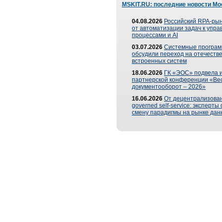
MSKIT.RU: последние новости Мо
04.08.2026
Российский RPA-рын
от автоматизации задач к упр
процессами и AI
03.07.2026
Системные програ
обсудили переход на отечеств
встроенных систем
18.06.2026
ГК «ЭОС» подвела и
партнерской конференции «Ве
документооборот – 2026»
16.06.2026
От децентрализован
governed self-service: эксперт
смену парадигмы на рынке дан