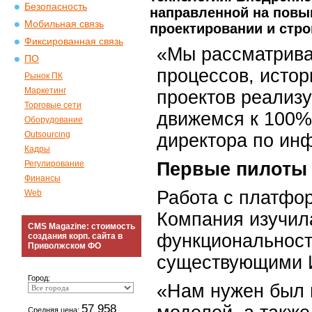
Безопасность
направленной на повы
Мобильная связь
проектировании и стро
Фиксированная связь
«Мы рассматрива
ПО
процессов, истор
Рынок ПК
Маркетинг
проектов реализ
Торговые сети
движемся к 100%
Оборудование
Outsourcing
директора по ин
Кадры
Регулирование
Первые пилоты 
Финансы
Работа с платфор
Web
Компания изучила
CMS Magazine: стоимость
функциональност
создания корп. сайта в
Приволжском ФО
существующими 
Город:
«Нам нужен был п
57 958
Средняя цена: