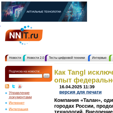
Новости
Новости 2.0
Тесты цифровой техники
Интервью
Как Tangl исклю
Подписка на новости:
опыт федеральн
16.04.2025 11:39
версия для печати
Управление
документами
Компания «Талан», оди
Интернет
городах России, продо
Интеграция
технологий. Внедрени