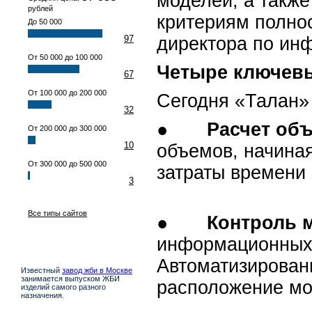
моделей, а также
рублей
критериям полно
До 50 000
97
директора по ин
От 50 000 до 100 000
Четыре ключевы
67
От 100 000 до 200 000
Сегодня «Талан»
32
●
Расчет об
От 200 000 до 300 000
10
объемов, начиная
От 300 000 до 500 000
затраты времени 
3
Все типы сайтов
●
Контроль 
информационных м
Автоматизирован
Известный
завод жби в Москве
занимается выпуском ЖБИ
расположение мо
изделий самого разного
назначения.