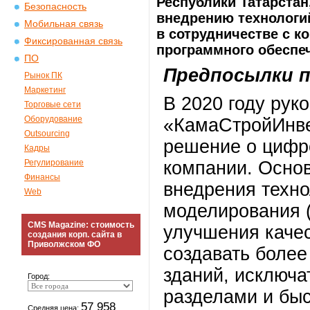
Республики Татарстан
Безопасность
внедрению технологи
Мобильная связь
в сотрудничестве с к
Фиксированная связь
программного обеспеч
ПО
Предпосылки 
Рынок ПК
Маркетинг
В 2020 году рук
Торговые сети
Оборудование
«КамаСтройИнве
Outsourcing
решение о цифр
Кадры
Регулирование
компании. Осно
Финансы
внедрения техн
Web
моделирования 
CMS Magazine: стоимость
улучшения качес
создания корп. сайта в
Приволжском ФО
создавать более
зданий, исключа
Город:
разделами и быс
57 958
Средняя цена: