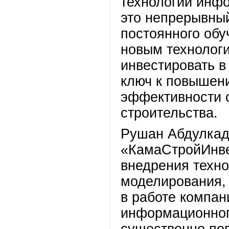
технологий инф
это непрерывны
постоянного обу
новым технолог
инвестировать в
ключ к повышен
эффективности 
строительства.
Рушан Абдулкад
«КамаСтройИнвес
внедрения техн
моделирования, 
в работе компан
информационног