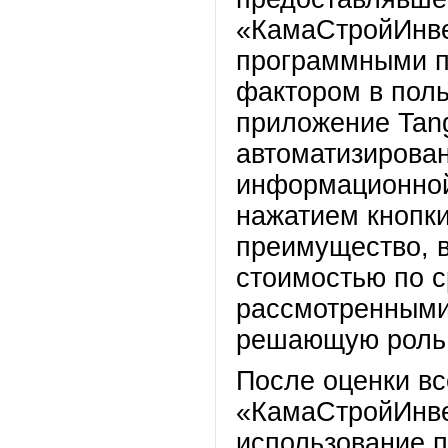
«КамаСтройИнве
программными п
фактором в поль
приложение Tang
автоматизирован
информационной
нажатием кнопк
преимущество, в
стоимостью по 
рассмотренными
решающую роль 
После оценки вс
«КамаСтройИнве
использование п