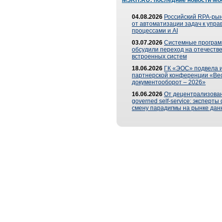
MSKIT.RU: последние новости Мо
04.08.2026
Российский RPA-рын
от автоматизации задач к упр
процессами и AI
03.07.2026
Системные програ
обсудили переход на отечеств
встроенных систем
18.06.2026
ГК «ЭОС» подвела и
партнерской конференции «Ве
документооборот – 2026»
16.06.2026
От децентрализован
governed self-service: эксперт
смену парадигмы на рынке дан