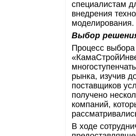
специалистам д
внедрения техн
моделирования.
Выбор решени
Процесс выбора
«КамаСтройИнве
многоступенчат
рынка, изучив д
поставщиков усл
получено нескол
компаний, кото
рассматривались
В ходе сотрудни
предоставлявше