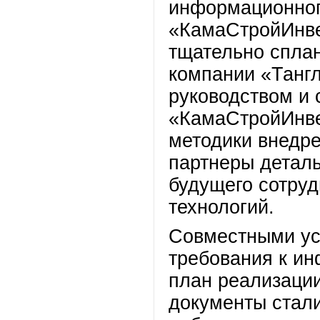
информационног
«КамаСтройИнве
тщательно спла
компании «Тангл
руководством и 
«КамаСтройИнве
методики внедре
партнеры деталь
будущего сотруд
технологий.
Совместными ус
требования к и
план реализации
документы стал