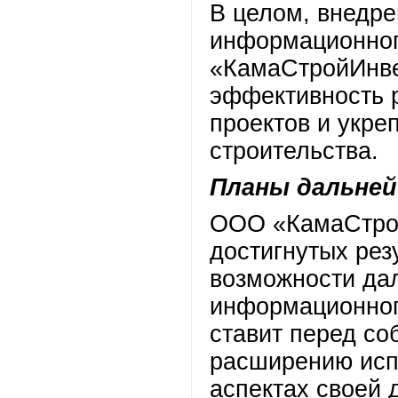
В целом, внедре
информационног
«КамаСтройИнве
эффективность р
проектов и укре
строительства.
Планы дальней
ООО «КамаСтрой
достигнутых рез
возможности да
информационног
ставит перед со
расширению исп
аспектах своей 