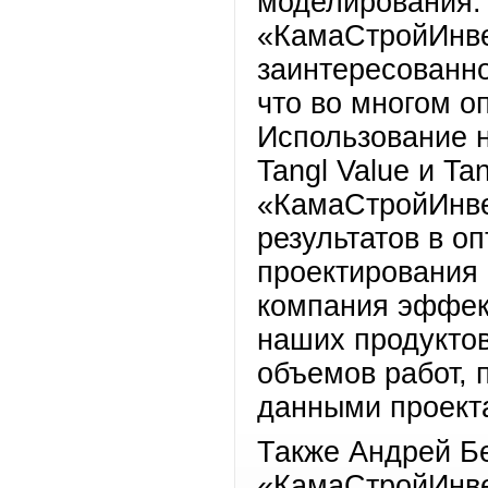
моделирования. 
«КамаСтройИнве
заинтересованно
что во многом о
Использование 
Tangl Value и Ta
«КамаСтройИнве
результатов в о
проектирования 
компания эффек
наших продуктов
объемов работ, 
данными проект
Также Андрей Бе
«КамаСтройИнве