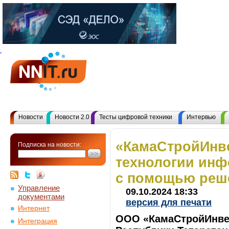
Новости
Новости 2.0
Тесты цифровой техники
Интервью
«КамаСтройИнве
Подписка на новости:
технологии ин
с помощью реше
Управление
09.10.2024 18:33
документами
версия для печати
Интернет
ООО «КамаСтройИнвес
Интеграция