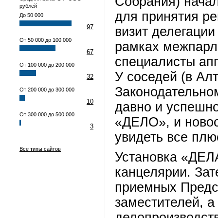
Собрания) начал
рублей
для принятия р
До 50 000
97
визит делегации 
От 50 000 до 100 000
рамках межпарл
67
специалисты апп
От 100 000 до 200 000
У соседей (в Ал
32
Законодательном
От 200 000 до 300 000
10
давно и успешн
От 300 000 до 500 000
«ДЕЛО», и ново
3
увидеть все пл
Все типы сайтов
Установка «ДЕЛ
канцелярии. Зат
приемных Предс
заместителей, а
делопроизводств