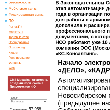
В Законодательном С
Безопасность
этап автоматизации д
Мобильная связь
года в организации 
Фиксированная связь
для работы с архиво
ПО
дополнила и расшири
Рынок ПК
профессионального п
Маркетинг
документами, с кото
Торговые сети
НСО работают уже 10 
Оборудование
компания ЭОС (Москв
Outsourcing
Кадры
«КС-Консалтинг».
Регулирование
Начало электр
Финансы
Web
«ДЕЛО», «КАДР
Автоматизирова
CMS Magazine: стоимость
создания корп. сайта в
специализирова
Приволжском ФО
Новосибирском 
Город:
(предыдущее на
57 958
Средняя цена: