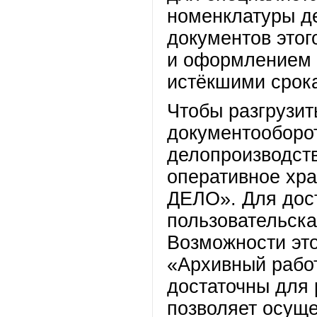
номенклатуры де
документов это
и оформлением а
истёкшими срок
Чтобы разгрузит
документооборот
делопроизводств
оперативное хра
ДЕЛО». Для дос
пользовательска
Возможности это
«Архивный работ
достаточны для 
позволяет осуще