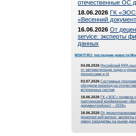
отечественные ОС д
18.06.2026
ГК «ЭОС»
«Весенний документ
16.06.2026
От децен
service: эксперты 
данных
MSKIT.RU: последние новости Мо
04.08.2026
Российский RPA-рын
от автоматизации задач к упр
процессами и AI
03.07.2026
Системные програ
обсудили переход на отечеств
встроенных систем
18.06.2026
ГК «ЭОС» подвела и
партнерской конференции «Ве
документооборот – 2026»
16.06.2026
От децентрализован
governed self-service: эксперт
смену парадигмы на рынке дан