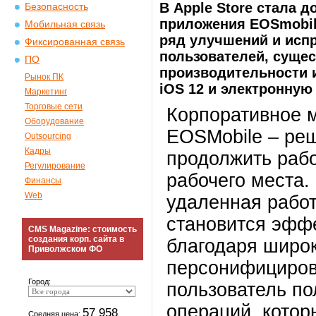
В Apple Store стала 
Безопасность
приложения EOSmobil
Мобильная связь
ряд улучшений и исп
Фиксированная связь
пользователей, суще
ПО
производительности 
Рынок ПК
iOS 12 и электронную
Маркетинг
Торговые сети
Корпоративное 
Оборудование
EOSMobile – реш
Outsourcing
Кадры
продолжить рабо
Регулирование
рабочего места
Финансы
Web
удаленная работ
становится эффе
CMS Magazine: стоимость
создания корп. сайта в
благодаря широ
Приволжском ФО
персонифициров
Город:
пользователь по
операций, кото
57 958
Средняя цена: