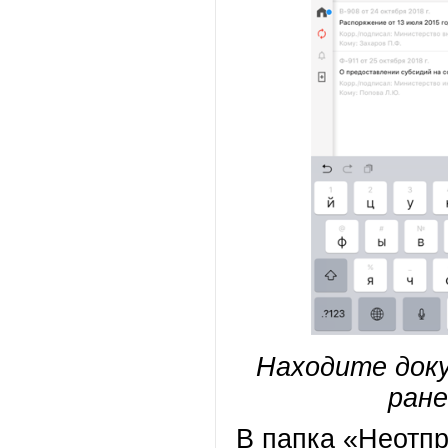
Находите док
ране
В папка «Неотп