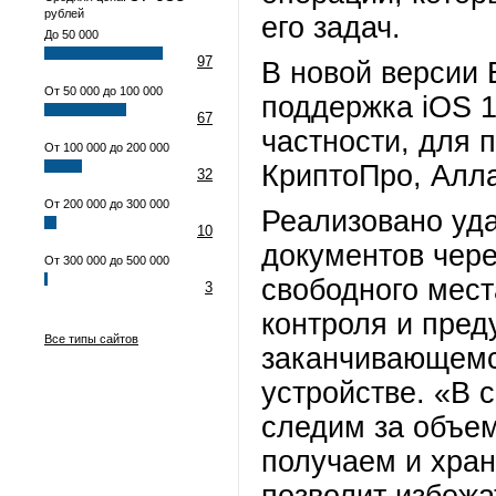
рублей
его задач.
До 50 000
97
В новой версии 
От 50 000 до 100 000
поддержка iOS 1
67
частности, для 
От 100 000 до 200 000
КриптоПро, Алла
32
От 200 000 до 300 000
Реализовано уд
10
документов чере
От 300 000 до 500 000
свободного мест
3
контроля и пред
Все типы сайтов
заканчивающемс
устройстве. «В 
следим за объе
получаем и хра