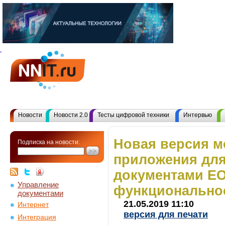
Новости
Новости 2.0
Тесты цифровой техники
Интервью
Новая версия м
Подписка на новости:
приложения для
документами EO
Управление
функциональнос
документами
21.05.2019 11:10
Интернет
версия для печати
Интеграция