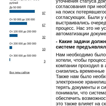
уточнения статуса до
рублей
согласования при необ
До 50 000
на поиск потерявшего
97
согласующих. Были у 
От 50 000 до 100 000
выстраивались очереди
67
процесс. Нас это не 
От 100 000 до 200 000
автоматизации докуме
32
- Какие задачи долж
От 200 000 до 300 000
системе предъявлял
10
Нам необходимо было 
От 300 000 до 500 000
хотели, чтобы процес
3
компании проходил в 
снизились временные 
Все типы сайтов
Также нам было необх
электронное хранилищ
терять документы и си
понимали, что систем
обеспечить возможнос
это также влияет на с