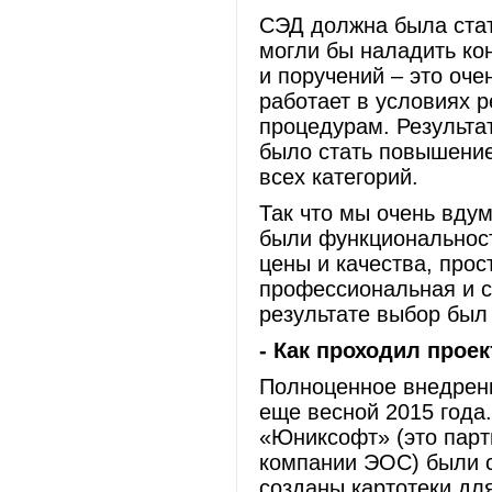
СЭД должна была стат
могли бы наладить ко
и поручений – это оч
работает в условиях 
процедурам. Результа
было стать повышени
всех категорий.
Так что мы очень вду
были функциональност
цены и качества, про
профессиональная и с
результате выбор был 
- Как проходил про
Полноценное внедрени
еще весной 2015 года
«Юниксофт» (это парт
компании ЭОС) были 
созданы картотеки дл