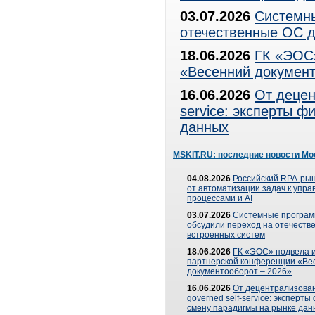
03.07.2026
Системны
отечественные ОС д
18.06.2026
ГК «ЭОС»
«Весенний документ
16.06.2026
От децен
service: эксперты 
данных
MSKIT.RU: последние новости Мо
04.08.2026
Российский RPA-рын
от автоматизации задач к упр
процессами и AI
03.07.2026
Системные програ
обсудили переход на отечеств
встроенных систем
18.06.2026
ГК «ЭОС» подвела и
партнерской конференции «Ве
документооборот – 2026»
16.06.2026
От децентрализован
governed self-service: эксперт
смену парадигмы на рынке дан