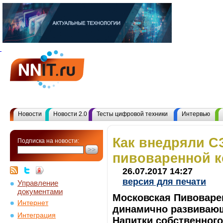
Новости
Новости 2.0
Тесты цифровой техники
Интервью
Как внедряли С
Подписка на новости:
пивоваренной 
26.07.2017 14:27
версия для печати
Управление
документами
Московская Пивоваре
Интернет
динамично развивающ
Интеграция
Напитки собственног