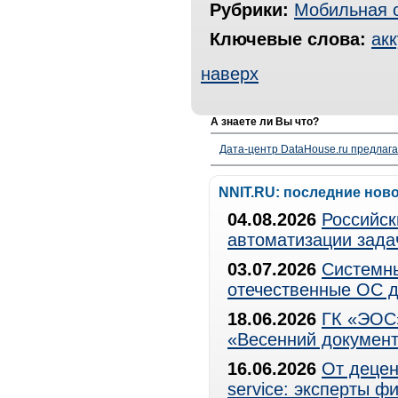
Рубрики:
Мобильная 
Ключевые слова:
ак
наверх
А знаете ли Вы что?
Дата-центр DataHouse.ru предлага
NNIT.RU: последние нов
04.08.2026
Российск
автоматизации зада
03.07.2026
Системны
отечественные ОС д
18.06.2026
ГК «ЭОС»
«Весенний документ
16.06.2026
От децен
service: эксперты 