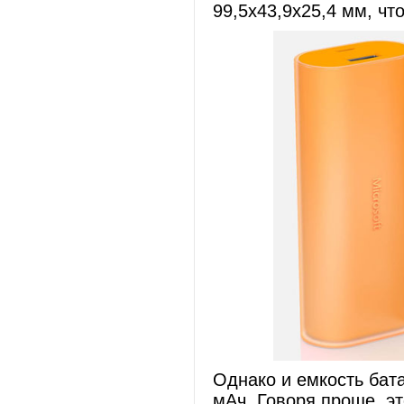
99,5х43,9х25,4 мм, чт
Однако и емкость бат
мАч. Говоря проще, э