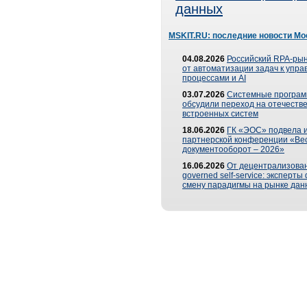
данных
MSKIT.RU: последние новости Мо
04.08.2026
Российский RPA-рын
от автоматизации задач к упр
процессами и AI
03.07.2026
Системные програ
обсудили переход на отечеств
встроенных систем
18.06.2026
ГК «ЭОС» подвела и
партнерской конференции «Ве
документооборот – 2026»
16.06.2026
От децентрализован
governed self-service: эксперт
смену парадигмы на рынке дан