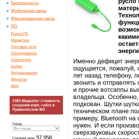
русло 
Безопасность
матер
Мобильная связь
Технол
Фиксированная связь
функц
ПО
возмо
Рынок ПК
какими
Маркетинг
остает
Торговые сети
энерги
Оборудование
Outsourcing
Именно дефицит энерг
Кадры
ощущается, пожалуй, о
Регулирование
лет назад телефону, п
Финансы
звонить и отправлять 
Web
и прочие вотсаппы вы
владельца. Особенно,
CMS Magazine: стоимость
подкован. Шутки шутк
создания корп. сайта в
Приволжском ФО
техническом плане по
примеру, Bluetooth на
Город:
нужен. И если произво
сверхзвуковых скорост
57 958
Средняя цена: