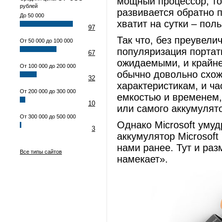
мощный процессор, то
рублей
развивается обратно 
До 50 000
хватит на сутки – поль
97
Так что, без преувели
От 50 000 до 100 000
популяризация портат
67
ожидаемыми, и крайн
От 100 000 до 200 000
обычно довольно схо
32
характеристикам, и ча
От 200 000 до 300 000
емкостью и временем,
10
или самого аккумулят
От 300 000 до 500 000
Однако Microsoft умуд
3
аккумулятор Microsoft
нами ранее. Тут и раз
Все типы сайтов
намекает».