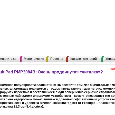
Аналитика
Мероприятия
Проекты
Каталог компаний
Управ
Нов
ultiPad PMP3084B: Очень продвинутая «читалка»?
номенов популярности планшетных ПК состоит в том, что значительная ч
ьных владельцев планшетов с трудом представляет, для чего их можно 
 форумах взрослые и состоявшиеся люди совершенно серьезно спрашиваю
етенным «айпадом» или другим устройством – кому что позволяет его дос
сительно недорогой – может являться довольно эффективным устройство
фективности и удобства в использовании гаджет от Prestigio – планшетный 
 экрана 21,3 см (8,4 дюйма).