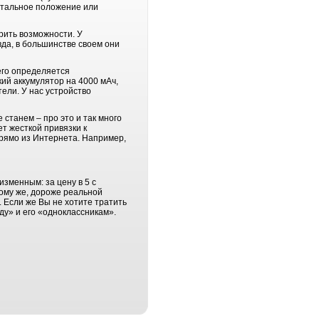
онтальное положение или
рить возможности. У
да, в большинстве своем они
его определяется
кий аккумулятор на 4000 мАч,
ели. У нас устройство
станем – про это и так много
ет жесткой привязки к
прямо из Интернета. Например,
зменным: за цену в 5 с
ому же, дороже реальной
. Если же Вы не хотите тратить
ду» и его «одноклассникам».