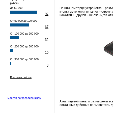
рублей
До 50 000
На нижнем торце устройства – разъе
кнопка включения питания – скромна
97
нажатий. С другой – не очень, т.к. 
От 50 000 до 100 000
67
От 100 000 до 200 000
32
От 200 000 до 300 000
10
От 300 000 до 500 000
3
Все типы сайтов
мастер по холодильникам
А на лицевой панели размещены все
остальные действия пользователь б