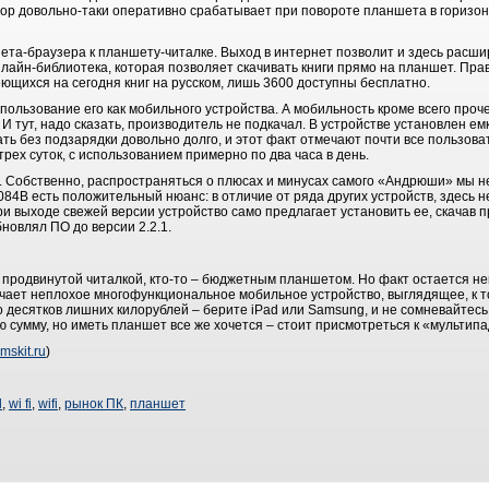
енсор довольно-таки оперативно срабатывает при повороте планшета в гориз
ета-браузера к планшету-читалке. Выход в интернет позволит и здесь расши
айн-библиотека, которая позволяет скачивать книги прямо на планшет. Прав
ющихся на сегодня книг на русском, лишь 3600 доступны бесплатно.
ользование его как мобильного устройства. А мобильность кроме всего проч
 тут, надо сказать, производитель не подкачал. В устройстве установлен ем
ь без подзарядки довольно долго, и этот факт отмечают почти все пользоват
рех суток, с использованием примерно по два часа в день.
 Собственно, распространяться о плюсах и минусах самого «Андрюши» мы не 
084B есть положительный нюанс: в отличие от ряда других устройств, здесь н
и выходе свежей версии устройство само предлагает установить ее, скачав 
новлял ПО до версии 2.2.1.
продвинутой читалкой, кто-то – бюджетным планшетом. Но факт остается неи
чает неплохое многофункциональное мобильное устройство, выглядящее, к т
ко десятков лишних килорублей – берите iPad или Samsung, и не сомневайтесь
 сумму, но иметь планшет все же хочется – стоит присмотреться к «мультипа
mskit.ru
)
d
,
wi fi
,
wifi
,
рынок ПК
,
планшет