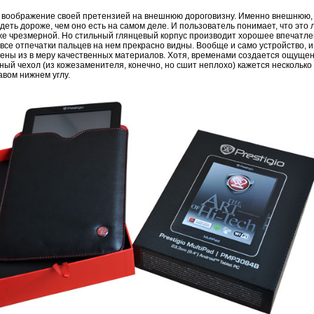
т воображение своей претензией на внешнюю дороговизну. Именно внешнюю, 
деть дороже, чем оно есть на самом деле. И пользователь понимает, что это
же чрезмерной. Но стильный глянцевый корпус производит хорошее впечатлен
все отпечатки пальцев на нем прекрасно видны. Вообще и само устройство, и 
нены из в меру качественных материалов. Хотя, временами создается ощуще
тный чехол (из кожезаменителя, конечно, но сшит неплохо) кажется несколь
авом нижнем углу.