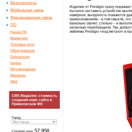
Безопасность
Изделие от Prestigio сразу поражае
Мобильная связь
пытался заставить устройство выгля
наверное, вычурность покажется да
Фиксированная связь
прикосновениям – в том смысле, что 
банально звучит, стильно – и выпол
ПО
несколько переборщили. Так, добро
эмблема Prestigio «под металл» в пр
Рынок ПК
Маркетинг
Торговые сети
Оборудование
Outsourcing
Кадры
Регулирование
Финансы
Web
CMS Magazine: стоимость
создания корп. сайта в
Приволжском ФО
Город:
57 958
Средняя цена: