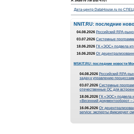
А знаете ли Вы что?
Дата-центр DataHouse.ru по СПЕЦ-
NNIT.RU: последние нов
04.08.2026
Российский RPA-рынок
03.07.2026
Системные программи
18.06.2026
ГК «ЭОС» подвела ит
16.06.2026
От децентрализованно
MSKIT.RU: последние новости Мо
04.08.2026
Российский RPA-рын
задач к управлению процессами
03.07.2026
Системные програм
отечественные ОС для встроен
18.06.2026
ГК «ЭОС» подвела 
«Весенний документооборот –
16.06.2026
От децентрализованн
service: эксперты фиксируют с