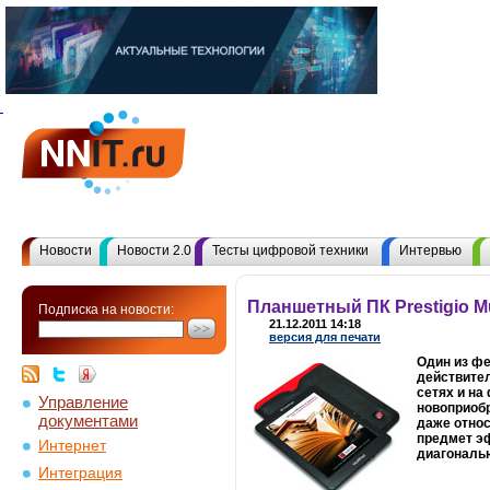
Новости
Новости 2.0
Тесты цифровой техники
Интервью
Планшетный ПК Prestigio M
Подписка на новости:
21.12.2011 14:18
версия для печати
Один из фе
действител
сетях и на
Управление
новоприобр
документами
даже отно
предмет эф
Интернет
диагональю
Интеграция