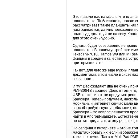
Это навело нас на мысль, что планш
планшетные ПК близкого ценового с
рассматривает такие планшеты как п
настраивается, датчик положения поз
подолгу держать даже на весу. Кром
для этого очень удобно.
Однако, будет совершенно неправиль
планшетов. В нашем устройстве имее
Texet TM-7010, Ramos W9 или MIRead
фильмы в среднем качестве на устр
притормаживать.
Так вот, для чего же еще нужны план
документами, в том числе в системах
связанное.
И тут Вас ожидают два не очень при
PMP3084B заранее. Дело в том, что, 
USB-хостов и т.п. не предусмотрено
браузера. Теперь подумаем, наскол
мобильный интернет сейчас мало где
способ требует пусть небольших, но
браузера – то вопрос решается прос
найти в Android-маркете. Естествен
не стоит придавать этому решающего
Но серфинг в интернете – это не тол
масштабировать их, если изображен
такое не нужно. Так вот MultiPad PM