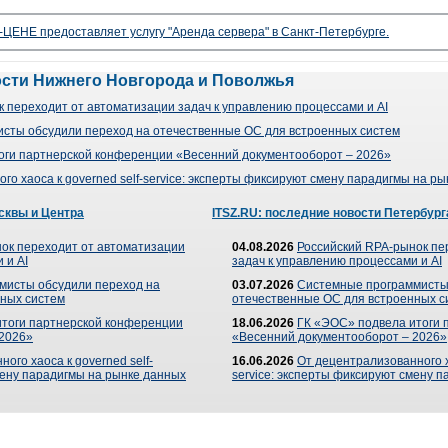
ЦЕНЕ предоставляет услугу "Аренда сервера" в Санкт-Петербурге.
ости Нижнего Новгорода и Поволжья
 переходит от автоматизации задач к управлению процессами и AI
сты обсудили переход на отечественные ОС для встроенных систем
оги партнерской конференции «Весенний документооборот – 2026»
го хаоса к governed self-service: эксперты фиксируют смену парадигмы на р
сквы и Центра
ITSZ.RU: последние новости Петербург
ок переходит от автоматизации
04.08.2026
Российский RPA-рынок пе
 и AI
задач к управлению процессами и AI
мисты обсудили переход на
03.07.2026
Системные программисты
ных систем
отечественные ОС для встроенных с
итоги партнерской конференции
18.06.2026
ГК «ЭОС» подвела итоги 
 2026»
«Весенний документооборот – 2026»
ого хаоса к governed self-
16.06.2026
От децентрализованного ха
мену парадигмы на рынке данных
service: эксперты фиксируют смену 