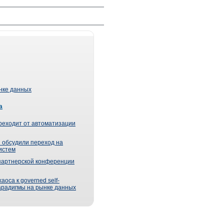
ынке данных
а
реходит от автоматизации
 обсудили переход на
истем
партнерской конференции
оса к governed self-
парадигмы на рынке данных