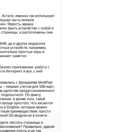
. Кстати, именно так используют
ольшая часть юзеров
нен. Яркость экрана
егко брать устройство с собой и
ть страницы, и расположены они
4B, да и других недорогих
нтных устройств: например,
носительно простые игры и
ачинают заметно
 бизнес-приложения, работу с
ети Интернет и все, с ней
комились с функциями MultiPad
 – никаких слотов для SIM-карт,
ом удобстве предустановленного
 подопытного. По факту,
ения, и кроме того, такой
о проще простого. Что касается
x и Dolphin, которые можно
рентным преимуществом: просто
еной 3G-модули не в почете.
будете листать страницы и
рикосновения? Правильно, даром
сновения (пусть и не так