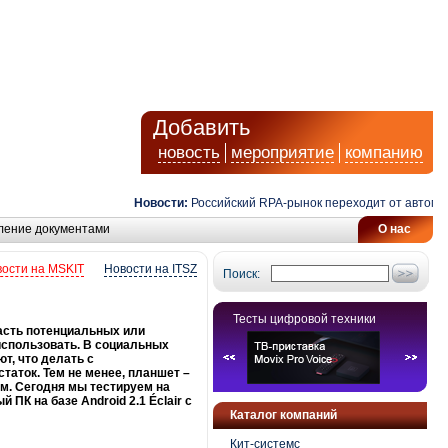
Добавить
новость
мероприятие
компанию
Новости:
Российский RPA-рынок переходит от автоматизаци
ление документами
О нас
ости на MSKIT
Новости на ITSZ
Поиск:
Тесты цифровой техники
асть потенциальных или
использовать. В социальных
т, что делать с
таток. Тем не менее, планшет –
м. Сегодня мы тестируем на
ПК на базе Android 2.1 Éclair с
Каталог компаний
Кит-системс