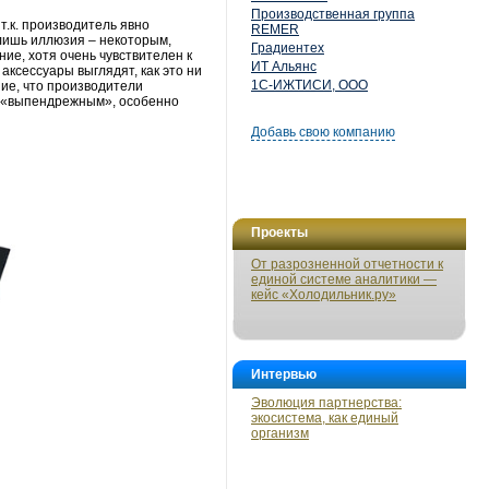
Производственная группа
т.к. производитель явно
REMER
 лишь иллюзия – некоторым,
Градиентех
ие, хотя очень чувствителен к
ИТ Альянс
аксессуары выглядят, как это ни
1С-ИЖТИСИ, ООО
ние, что производители
ко «выпендрежным», особенно
Добавь свою компанию
Проекты
От разрозненной отчетности к
единой системе аналитики —
кейс «Холодильник.ру»
Интервью
Эволюция партнерства:
экосистема, как единый
организм