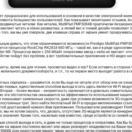
ет предназначен для использования в основном в качестве электронной книги
егмента большинство пользователей. Как показывает мониторинг отзывов, б
родвинутые читалки. Как читалка, MultiPad PMP3084B практически безукориз
воляет читать в обеих развертках, а легкий вес и тонкий дизайн позволяют л
е того, как мы уже говорили, две клавиши справа от экрана умеют прокручива
ным думать, что этим ограничиваются возможности Prestigio MultiPad PMP308
тся процессор RockChip RK2818 660 МГц – такой же, как и в ряде односегме
er M8. Процессор вкупе с 256 Мбайт оперативки звезд с неба не хватает: от
ойстве пойдут без проблем, а вот требовательные приложение и HD-видео н
шеты, кроме как для чтения, просмотра видео и игр? Если оставить в стороне
 мобильного документооборота, и т.п., то на первое место выходит работа в с
ятных сюрприза – разумеется, если Вы еще не читали этот обзор или не озна
во-первых, единственным способом выхода в сеть здесь является Wi-Fi модуль
. Вторая – более мелкая – неприятность заключается в довольно сомнительн
ько эти обстоятельства сказываются на эффективности использования нашего
 показывает заявленные скорости, даже при условии возможности 3G-подключ
 постоянных трат. Зато найти бесплатный Wi-Fi в городах-миллионниках стал
той доустановкой нужного Вам приложения. Пользователи рекомендуют Firefo
но, мы не хотим сказать, что, дескать, отсутствие 3G-модуля является конку
 значения. Кроме того, насколько нам известно, среди устройств со схожей ц
ько способ выхода в сеть, и даже не только процессор и оперативка. Как Вы 
ие на экране постоянно виснет или экран реагирует неадекватно на Ваши п
P3084B этих недостатков лишен: экран достаточно четко откликается на прико