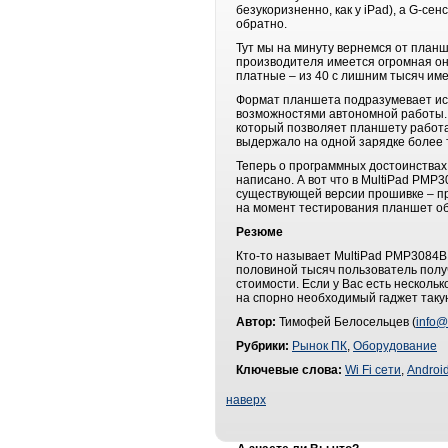
безукоризненно, как у iPad), а G-с
обратно.
Тут мы на минуту вернемся от планш
производителя имеется огромная онл
платные – из 40 с лишним тысяч име
Формат планшета подразумевает исп
возможностями автономной работы. И
который позволяет планшету работат
выдержало на одной зарядке более т
Теперь о программных достоинствах.
написано. А вот что в MultiPad PMP3
существующей версии прошивке – пр
на момент тестирования планшет об
Резюме
Кто-то называет MultiPad PMP3084B 
половиной тысяч пользователь полу
стоимости. Если у Вас есть несколь
на спорно необходимый гаджет такую
Автор:
Тимофей Белосельцев (
info@
Рубрики:
Рынок ПК
,
Оборудование
Ключевые слова:
Wi Fi сети
,
Androi
наверх