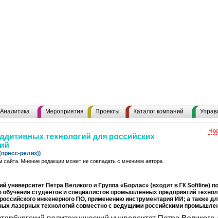
Аналитика
Мероприятия
Проекты
Каталог компаний
Управ
Нов
ддитивных технологий для российских
ий
пресс-релиз))
 сайта. Мнение редакции может не совпадать с мнением автора
й университет Петра Великого и Группа «Борлас» (входит в ГК Softlinе) 
ю обучения студентов и специалистов промышленных предприятий техно
российского инженерного ПО, применению инструментария ИИ; а также дл
ных лазерных технологий совместно с ведущими российскими промышле