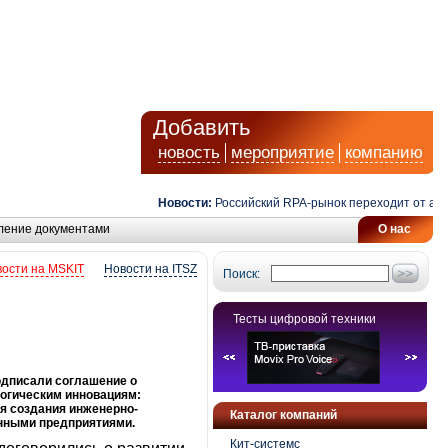
Добавить
новость
мероприятие
компанию
Новости:
Российский RPA-рынок переходит от автома
ление документами
О нас
ости на MSKIT
Новости на ITSZ
Поиск:
Тесты цифровой техники
подписали соглашение о
логическим инновациям:
я создания инженерно-
Каталог компаний
нными предприятиями.
Кит-системс