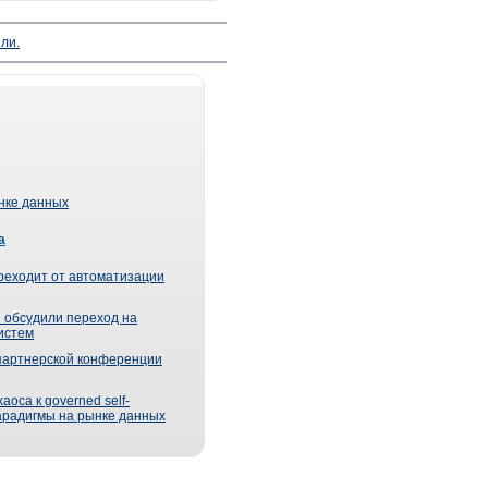
ли.
ынке данных
а
реходит от автоматизации
 обсудили переход на
истем
партнерской конференции
оса к governed self-
парадигмы на рынке данных