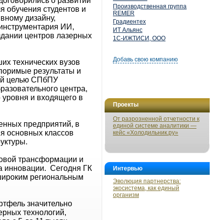
договорились о развитии
Производственная группа
я обучения студентов и
REMER
вному дизайну,
Градиентех
 инструментария ИИ,
ИТ Альянс
здании центров лазерных
1С-ИЖТИСИ, ООО
Добавь свою компанию
ших технических вузов
поримые результаты и
кой целью СПбПУ
бразовательного центра,
 уровня и входящего в
Проекты
От разрозненной отчетности к
енных предприятий, в
единой системе аналитики —
я основных классов
кейс «Холодильник.ру»
уктуры.
ровой трансформации и
а инновации. Сегодня ГК
Интервью
и широким региональным
Эволюция партнерства:
экосистема, как единый
организм
ортфель значительно
ерных технологий,