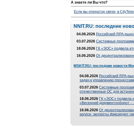
А знаете ли Вы что?
Если вы оператор связи, в CityTe
NNIT.RU: последние нов
04.08.2026
Российский RPA-рынок
03.07.2026
Системные программи
18.06.2026
ГК «ЭОС» подвела ит
16.06.2026
От децентрализованно
MSKIT.RU: последние новости Мо
04.08.2026
Российский RPA-рын
задач к управлению процессами
03.07.2026
Системные програм
отечественные ОС для встроен
18.06.2026
ГК «ЭОС» подвела 
«Весенний документооборот –
16.06.2026
От децентрализованн
service: эксперты фиксируют с