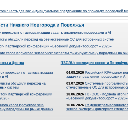
lecom.ru есть для вас индивидуальное предложение по прокладке последней ми
ости Нижнего Новгорода и Поволжья
 переходит от автоматизации задач к управлению процессами и AI
сты обсудили переход на отечественные ОС для встроенных систем
оги партнерской конференции «Весенний документооборот – 2026»
го хаоса к governed self-service: эксперты фиксируют смену парадигмы на р
сквы и Центра
ITSZ.RU: последние новости Петербург
ок переходит от автоматизации
04.08.2026
Российский RPA-рынок пе
 и AI
задач к управлению процессами и AI
мисты обсудили переход на
03.07.2026
Системные программисты
ных систем
отечественные ОС для встроенных с
итоги партнерской конференции
18.06.2026
ГК «ЭОС» подвела итоги 
 2026»
«Весенний документооборот – 2026»
ого хаоса к governed self-
16.06.2026
От децентрализованного ха
мену парадигмы на рынке данных
service: эксперты фиксируют смену 