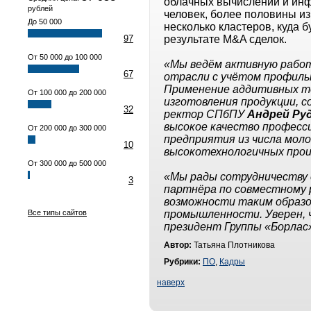
облачных вычислений и инф
рублей
человек, более половины из
До 50 000
несколько кластеров, куда 
97
результате M&A сделок.
От 50 000 до 100 000
«Мы ведём активную рабо
67
отрасли с учётом профиль
Применение аддитивных те
От 100 000 до 200 000
изготовления продукции, 
32
ректор СПбПУ
Андрей Ру
высокое качество професси
От 200 000 до 300 000
предприятия из числа мо
10
высокотехнологичных прои
От 300 000 до 500 000
«Мы рады сотрудничеству 
3
партнёра по совместному 
возможности таким образо
Все типы сайтов
промышленности. Уверен,
президент Группы «Борла
Автор:
Татьяна Плотникова
Рубрики:
ПО
,
Кадры
наверх