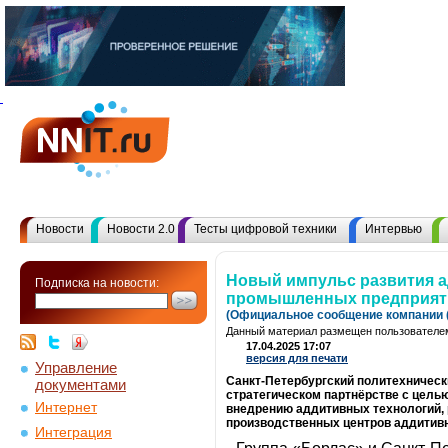
Новости
Новости 2.0
Тесты цифровой техники
Интервью
Новый импульс развития а
Подписка на новости:
промышленных предприят
(Официальное сообщение компании (
Данный материал размещен пользователем
17.04.2025 17:07
версия для печати
Управление
Санкт-Петербургский политехнически
документами
стратегическом партнёрстве с цель
Интернет
внедрению аддитивных технологий, 
производственных центров аддитив
Интеграция