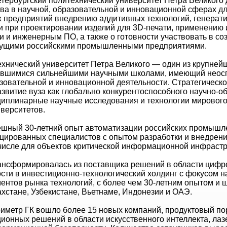
тербургский политехнический университет Петра Великого 
ва в научной, образовательной и инновационной сферах дл
предприятий внедрению аддитивных технологий, генерати
и при проектировании изделий для 3D-печати, применению
 и инженерным ПО, а также о готовности участвовать в со
едущими российскими промышленными предприятиями.
хнический университет Петра Великого — один из крупней
жившимися сильнейшими научными школами, имеющий неос
азовательной и инновационной деятельности. Стратегичес
звитие вуза как глобально конкурентоспособного научно-о
иплинарные научные исследования и технологии мирового
верситетов.
ешный 30-летний опыт автоматизации российских промышл
цированных специалистов с опытом разработки и внедрени
 числе для объектов критической информационной инфрастр
трансформировалась из поставщика решений в области циф
ти в инвестиционно-технологический холдинг с фокусом н
гментов рынка технологий, с более чем 30-летним опытом 
ахстане, Узбекистане, Вьетнаме, Индонезии и ОАЭ.
риметр ГК вошло более 15 новых компаний, продуктовый п
ионных решений в области искусственного интеллекта, лаз