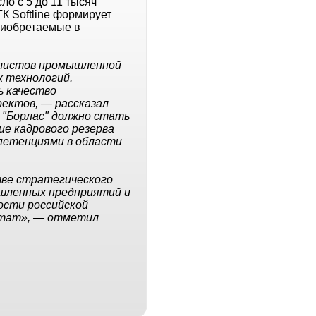
о с 5 до 11 тысяч
К Softline формирует
приобретаемые в
алистов промышленной
х технологий.
ь качество
ектов, — рассказал
 "Борлас" должно стать
ие кадрового резерва
петенциями в области
тве стратегического
ышленных предприятий и
ости российской
ьтат», — отметил