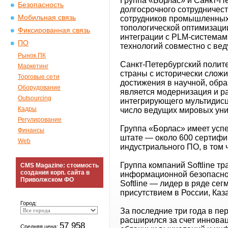
Группа «Борлас» и Санкт-Пе
Безопасность
долгосрочного сотрудничест
Мобильная связь
сотрудников промышленных 
топологической оптимизаци
Фиксированная связь
интеграции с PLM-системами
ПО
технологий совместно с в
Рынок ПК
Санкт-Петербургский полите
Маркетинг
страны с исторически сло
Торговые сети
достижения в научной, обр
Оборудование
является модернизация и ра
Outsourcing
интегрирующего мультидисц
Кадры
число ведущих мировых уни
Регулирование
Группа «Борлас» имеет усп
Финансы
штате — около 600 сертифи
Web
индустриального ПО, в том
Группа компаний Softline 
CMS Magazine: стоимость
создания корп. сайта в
информационной безопаснос
Приволжском ФО
Softline — лидер в ряде се
присутствием в России, Каз
Город:
За последние три года в пе
расширился за счет инновац
57 958
Средняя цена: