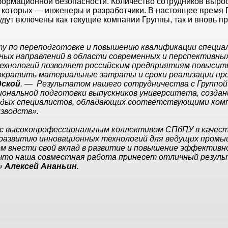
ормационной безопасности. Количество сотрудников выросл
 которых — инженеры и разработчики. В настоящее время Г
будут включены как текущие компании Группы, так и вновь 
ту по переподготовке и повышению квалификации специ
ных направлений в области современных и перспективны
хнологий позволяет российским предприятиям повысит
сократить материальные затраты и сроки реализации про
дской
. — Результатом нашего сотрудничества с Группой
ональной подготовки выпускников университета, создан
лодых специалистов, обладающих соответствующими ком
зводств».
с высокопрофессиональным коллективом СПбПУ в качес
развитию инновационных технологий для ведущих пром
м внести свой вклад в развитие и повышение эффективн
 что наша совместная работа принесет отличный резул
с»
Алексей Ананьин
.