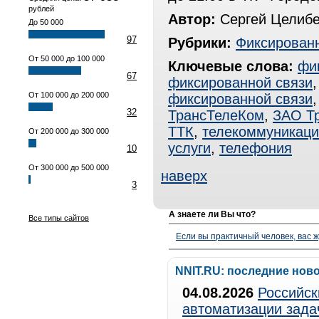
рублей
Автор:
Сергей Целиб
До 50 000
97
Рубрики:
Фиксированн
От 50 000 до 100 000
Ключевые слова:
фи
67
фиксированной связи
От 100 000 до 200 000
фиксированной связи
32
ТрансТелеКом
,
ЗАО Т
ТТК
,
телекоммуникаци
От 200 000 до 300 000
услуги
,
телефония
10
От 300 000 до 500 000
наверх
3
А знаете ли Вы что?
Все типы сайтов
Если вы практичный человек, вас ж
NNIT.RU: последние нов
04.08.2026
Российск
автоматизации зада