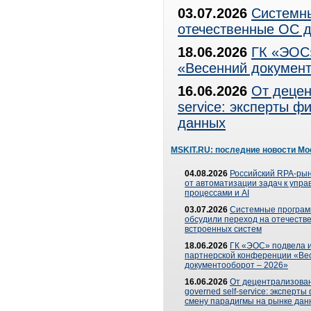
03.07.2026
Системны
отечественные ОС д
18.06.2026
ГК «ЭОС»
«Весенний документ
16.06.2026
От децен
service: эксперты 
данных
MSKIT.RU: последние новости Мо
04.08.2026
Российский RPA-рын
от автоматизации задач к упр
процессами и AI
03.07.2026
Системные програ
обсудили переход на отечеств
встроенных систем
18.06.2026
ГК «ЭОС» подвела и
партнерской конференции «Ве
документооборот – 2026»
16.06.2026
От децентрализован
governed self-service: эксперт
смену парадигмы на рынке дан