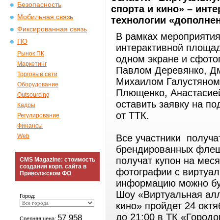
Безопасность
спорта и кино» – инт
Мобильная связь
технологии «дополне
Фиксированная связь
В рамках мероприятия
ПО
интерактивной площад
Рынок ПК
одном экране и сфото
Маркетинг
Павлом Деревянко, Д
Торговые сети
Михаилом Галустяном
Оборудование
Плющенко, Анастасией
Outsourcing
оставить заявку на п
Кадры
от ТТК.
Регулирование
Финансы
Web
Все участники получа
брендированных флеш
получат купон на меся
CMS Magazine: стоимость
создания корп. сайта в
фотографии с виртуа
Приволжском ФО
информацию можно буде
Шоу «Виртуальная алл
Город:
кино» пройдет 24 октяб
до 21:00 в ТК «Город
57 958
Средняя цена: