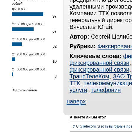
рублей
удаленными производ
До 50 000
Компании ТТК позволя
97
генеральный директо
От 50 000 до 100 000
Вячеслав Югай.
67
Автор:
Сергей Целиб
От 100 000 до 200 000
Рубрики:
Фиксированн
32
От 200 000 до 300 000
Ключевые слова:
фи
10
фиксированной связи
фиксированной связи
От 300 000 до 500 000
ТрансТелеКом
,
ЗАО Т
3
ТТК
,
телекоммуникаци
услуги
,
телефония
Все типы сайтов
наверх
А знаете ли Вы что?
У CityTelecom.ru есть выгодные п