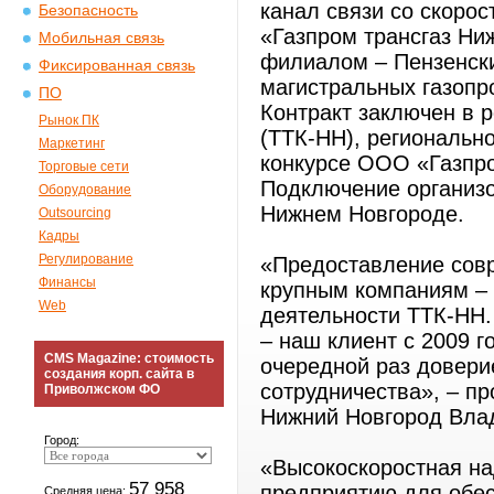
канал связи со скоро
Безопасность
«Газпром трансгаз Ни
Мобильная связь
филиалом – Пензенск
Фиксированная связь
магистральных газоп
ПО
Контракт заключен в 
Рынок ПК
(ТТК-НН), региональн
Маркетинг
конкурсе ООО «Газпро
Торговые сети
Подключение организо
Оборудование
Нижнем Новгороде.
Outsourcing
Кадры
Регулирование
«Предоставление совр
Финансы
крупным компаниям – 
Web
деятельности ТТК-НН.
– наш клиент с 2009 
CMS Magazine: стоимость
очередной раз довери
создания корп. сайта в
сотрудничества», – п
Приволжском ФО
Нижний Новгород Вла
Город:
«Высокоскоростная н
57 958
предприятию для обе
Средняя цена: