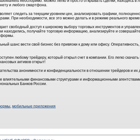
axiMarkets неоспоримо. Можно легко и просто открывать сделки, находясь в 
рнету и любого смартфона.
ляет следить за текущим уровнем цен, анализировать графики, полноценно 
ерами. При необходимости, все это можно делать и в режиме реального време
ает свободный доступ к широкому выбору торговых инструментов и управле
 ни находились, получайте торговую информацию, анализируйте и совершайте
атформы.
ный шанс вести свой бизнес без привязки к дому или офису. Оперативность,
ступен любому трейдеру, который открыл счет в компании. Его легко скачать 
нансовых активов открыт!
зательства анонимности и конфиденциальности в отношении трейдеров и их
ее влиятельными финансовыми структурами и информационными агентствами
гиональных Банков России.
формы
,
мобильные приложения