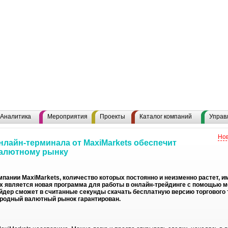
Аналитика
Мероприятия
Проекты
Каталог компаний
Управ
Нов
нлайн-терминала от MaxiMarkets обеспечит
валютному рынку
пании MaxiMarkets, количество которых постоянно и неизменно растет, 
их является новая программа для работы в онлайн-трейдинге с помощью м
йдер сможет в считанные секунды скачать бесплатную версию торгового 
родный валютный рынок гарантирован.