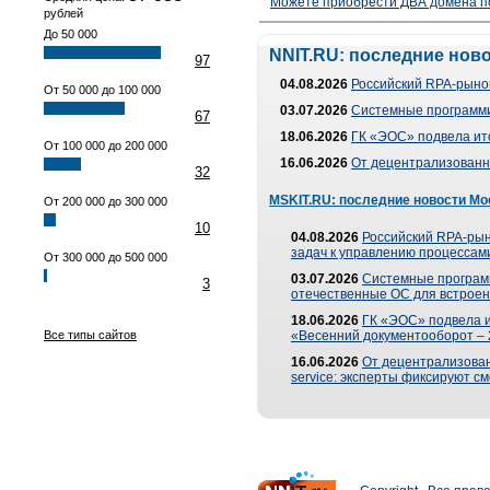
Можете приобрести ДВА домена п
рублей
До 50 000
NNIT.RU: последние нов
97
04.08.2026
Российский RPA-рынок
От 50 000 до 100 000
03.07.2026
Системные программи
67
18.06.2026
ГК «ЭОС» подвела ит
От 100 000 до 200 000
16.06.2026
От децентрализованно
32
MSKIT.RU: последние новости Мо
От 200 000 до 300 000
10
04.08.2026
Российский RPA-рын
задач к управлению процессами
От 300 000 до 500 000
03.07.2026
Системные програм
3
отечественные ОС для встроен
18.06.2026
ГК «ЭОС» подвела 
Все типы сайтов
«Весенний документооборот –
16.06.2026
От децентрализованн
service: эксперты фиксируют с