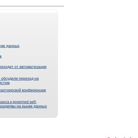
ынке данных
а
реходит от автоматизации
 обсудили переход на
истем
партнерской конференции
оса к governed self-
парадигмы на рынке данных