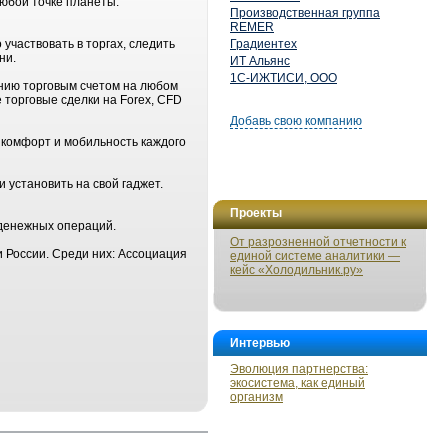
любой точке планеты.
Производственная группа
REMER
участвовать в торгах, следить
Градиентех
ни.
ИТ Альянс
1С-ИЖТИСИ, ООО
нию торговым счетом на любом
 торговые сделки на Forex, CFD
Добавь свою компанию
 комфорт и мобильность каждого
и установить на свой гаджет.
Проекты
 денежных операций.
От разрозненной отчетности к
 России. Среди них: Ассоциация
единой системе аналитики —
кейс «Холодильник.ру»
Интервью
Эволюция партнерства:
экосистема, как единый
организм