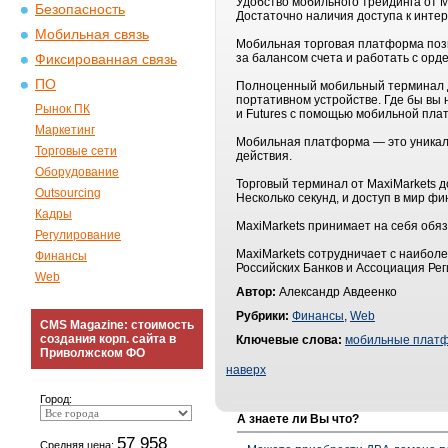
Удобство мобильного трейдинга от M
Безопасность
Достаточно наличия доступа к инте
Мобильная связь
Мобильная торговая платформа позво
за балансом счета и работать с орд
Фиксированная связь
ПО
Полноценный мобильный терминал д
портативном устройстве. Где бы вы
Рынок ПК
и Futures c помощью мобильной пл
Маркетинг
Мобильная платформа — это уникаль
Торговые сети
действия.
Оборудование
Торговый терминал от MaxiMarkets до
Outsourcing
Несколько секунд, и доступ в мир фи
Кадры
MaxiMarkets принимает на себя обя
Регулирование
MaxiMarkets сотрудничает с наибол
Финансы
Российских Банков и Ассоциация Ре
Web
Автор:
Александр Авдеенко
Рубрики:
Финансы
,
Web
CMS Magazine: стоимость
создания корп. сайта в
Ключевые слова:
мобильные плат
Приволжском ФО
наверх
Город:
А знаете ли Вы что?
57 958
Средняя цена: