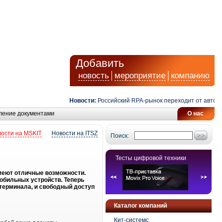
Добавить
новость
мероприятие
компанию
Новости:
Российский RPA-рынок переходит от автомати
ление документами
О нас
ости на MSKIT
Новости на ITSZ
Поиск:
Тесты цифровой техники
имеют отличные возможности.
обильных устройств. Теперь
терминала, и свободный доступ
Каталог компаний
Кит-системс