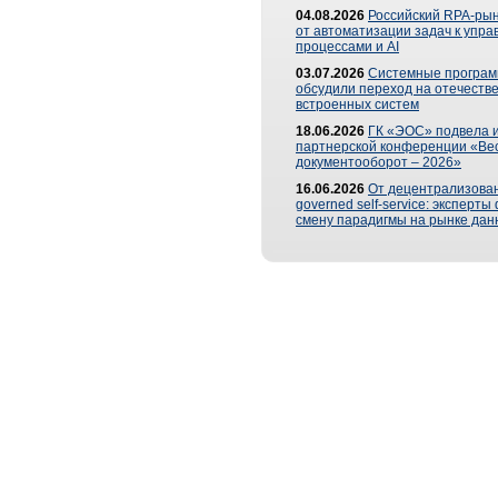
04.08.2026
Российский RPA-рын
от автоматизации задач к упр
процессами и AI
03.07.2026
Системные програ
обсудили переход на отечеств
встроенных систем
18.06.2026
ГК «ЭОС» подвела и
партнерской конференции «Ве
документооборот – 2026»
16.06.2026
От децентрализован
governed self-service: эксперт
смену парадигмы на рынке дан