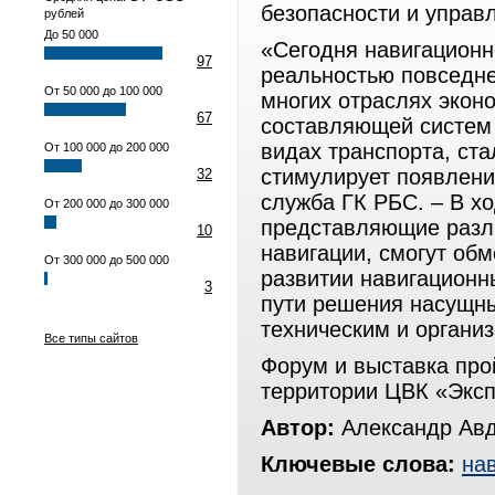
безопасности и управл
рублей
До 50 000
«Сегодня навигацион
97
реальностью повседн
От 50 000 до 100 000
многих отраслях экон
67
составляющей систем 
видах транспорта, ст
От 100 000 до 200 000
стимулирует появлени
32
служба ГК РБС. – В х
От 200 000 до 300 000
представляющие разл
10
навигации, смогут об
От 300 000 до 500 000
развитии навигационны
3
пути решения насущны
техническим и орган
Все типы сайтов
Форум и выставка прой
территории ЦВК «Эксп
Автор:
Александр Ав
Ключевые слова:
на