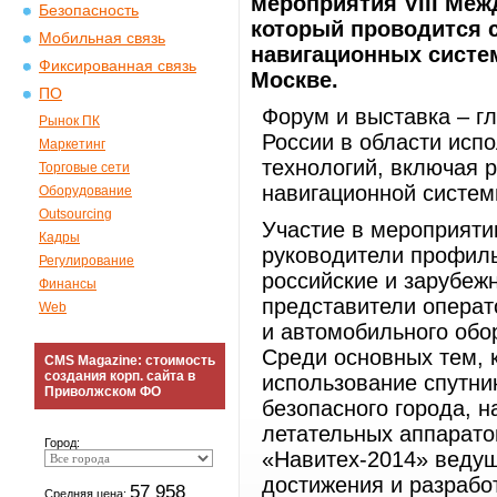
мероприятия VIII Ме
Безопасность
который проводится 
Мобильная связь
навигационных систем
Фиксированная связь
Москве.
ПО
Форум и выставка – г
Рынок ПК
России в области исп
Маркетинг
технологий, включая 
Торговые сети
навигационной систе
Оборудование
Outsourcing
Участие в мероприяти
Кадры
руководители профиль
Регулирование
российские и зарубеж
Финансы
представители операт
Web
и автомобильного обо
Среди основных тем, 
CMS Magazine: стоимость
создания корп. сайта в
использование спутни
Приволжском ФО
безопасного города, 
летательных аппаратов
Город:
«Навитех-2014» ведущ
достижения и разработ
57 958
Средняя цена: