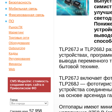
выпуст
Безопасность
симист
Мобильная связь
улучше
Фиксированная связь
светод
ПО
Пониже
Рынок ПК
устрой
Маркетинг
выводо
Торговые сети
способ
Оборудование
Outsourcing
TLP267J и TLP268J ра
Кадры
устройствах, програм
Регулирование
вывода переменного т
Финансы
бытовой технике.
Web
TLP267J включает фот
CMS Magazine: стоимость
TLP268J — фототирис
создания корп. сайта в
Приволжском ФО
устройства соединен
на основе арсенида га
Город:
Оптопары имеют мини
57 958
Средняя цена: