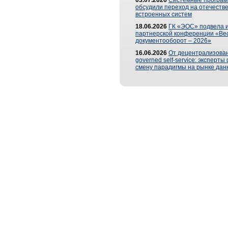
03.07.2026
Системные програ
обсудили переход на отечеств
встроенных систем
18.06.2026
ГК «ЭОС» подвела и
партнерской конференции «Ве
документооборот – 2026»
16.06.2026
От децентрализован
governed self-service: эксперт
смену парадигмы на рынке дан