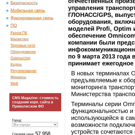
отечественных произ
Безопасность
управления транспорт
Мобильная связь
ГЛОНАСС/GPS, выпуст
Фиксированная связь
оборудования, вклю
ПО
моделей Profi, Optim 
Рынок ПК
обеспечение Omnicom
Маркетинг
компании были предс
Торговые сети
инфокоммуникационны
Оборудование
по 9 марта 2013 года 
Outsourcing
принимает ежегодное 
Кадры
Регулирование
В новых терминалах 
Финансы
предъявляемые к обо
Web
мониторинга транспор
Министерства транспо
CMS Magazine: стоимость
создания корп. сайта в
Терминалы серии Omn
Приволжском ФО
функциональностью и 
использующейся в са
Город:
возможности подключ
устройств сочетаются 
57 958
Средняя цена: