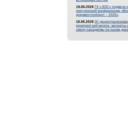
встроенных систем
18.06.2026
ГК «ЭОС» подвела и
партнерской конференции «Ве
документооборот – 2026»
16.06.2026
От децентрализован
governed self-service: эксперт
смену парадигмы на рынке дан