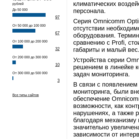
климатических воздей
рублей
персонала.
До 50 000
97
Серия Omnicomm Opti
От 50 000 до 100 000
отсутствии необходим
67
оборудования. Термин
сравнению с Profi, ст
От 100 000 до 200 000
габариты и малый вес
32
От 200 000 до 300 000
Устройства серии Omn
10
решением в линейке 
задач мониторинга.
От 300 000 до 500 000
3
В связи с появлением
мониторинга, были вн
Все типы сайтов
обеспечение Omnicomm
возможности, как конт
нарушениях, а также р
благодаря механизму 
значительно увеличена
зависимости от интер