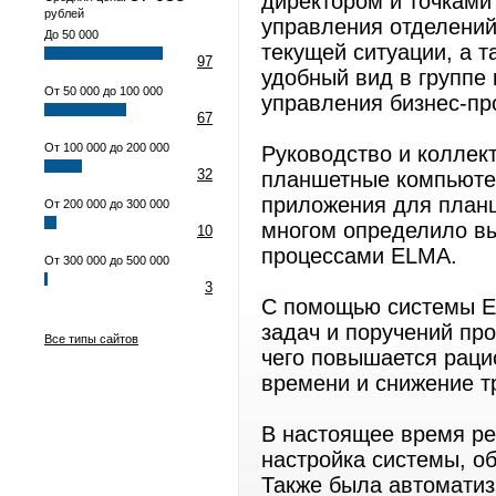
директором и точкам
рублей
управления отделений
До 50 000
текущей ситуации, а 
97
удобный вид в группе
От 50 000 до 100 000
управления бизнес-пр
67
От 100 000 до 200 000
Руководство и коллек
32
планшетные компьюте
приложения для план
От 200 000 до 300 000
многом определило вы
10
процессами ELMA.
От 300 000 до 500 000
3
С помощью системы E
задач и поручений пр
Все типы сайтов
чего повышается раци
времени и снижение т
В настоящее время ре
настройка системы, о
Также была автоматиз