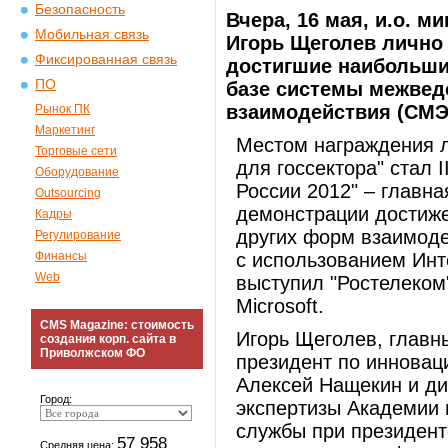
Безопасность
Вчера, 16 мая, и.о. 
Мобильная связь
Игорь Щеголев лично
Фиксированная связь
достигшие наибольших
ПО
базе системы межвед
взаимодействия (СМЭ
Рынок ПК
Маркетинг
Местом награждения л
Торговые сети
для госсектора" стал 
Оборудование
России 2012" – главн
Outsourcing
демонстрации достиже
Кадры
других форм взаимоде
Регулирование
Финансы
с использованием Инт
Web
выступил "Ростелеком
Microsoft.
CMS Magazine: стоимость
Игорь Щеголев, главн
создания корп. сайта в
Приволжском ФО
президент по инновац
Алексей Нащекин и ди
Город:
экспертизы Академии 
службы при президен
57 958
Средняя цена: