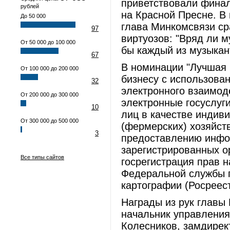
приветствовали финал
рублей
на Красной Пресне. В
До 50 000
глава Минкомсвязи ср
97
виртуозов: "Вряд ли м
От 50 000 до 100 000
бы каждый из музыкан
67
В номинации "Лучшая 
От 100 000 до 200 000
бизнесу с использова
32
электронного взаимод
От 200 000 до 300 000
электронные госуслуг
10
лиц в качестве индив
От 300 000 до 500 000
(фермерских) хозяйст
3
предоставлению инфо
зарегистрированных о
Все типы сайтов
госрегистрация прав 
Федеральной службы г
картографии (Росреест
Награды из рук главы
начальник управлени
Колесников, замдирек