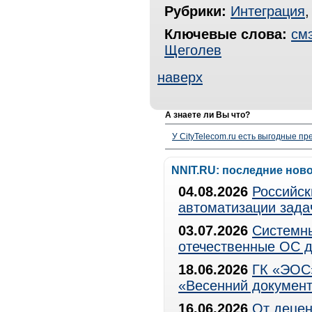
Рубрики:
Интеграция
Ключевые слова:
см
Щеголев
наверх
А знаете ли Вы что?
У CityTelecom.ru есть выгодные п
NNIT.RU: последние нов
04.08.2026
Российск
автоматизации зада
03.07.2026
Системны
отечественные ОС д
18.06.2026
ГК «ЭОС»
«Весенний документ
16.06.2026
От децен