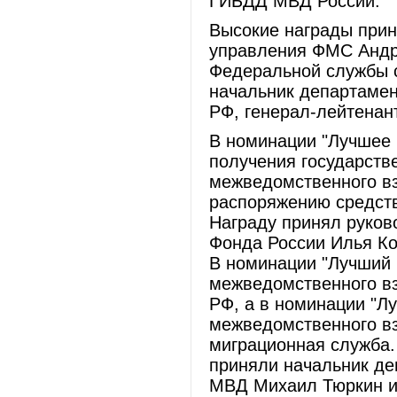
ГИБДД МВД России.
Высокие награды при
управления ФМС Андр
Федеральной службы с
начальник департаме
РФ, генерал-лейтенан
В номинации "Лучшее
получения государств
межведомственного вз
распоряжению средств
Награду принял руков
Фонда России Илья К
В номинации "Лучший 
межведомственного в
РФ, а в номинации "Л
межведомственного в
миграционная служба.
приняли начальник де
МВД Михаил Тюркин и