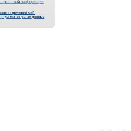
партнерской конференции
оса к governed self-
парадигмы на рынке данных