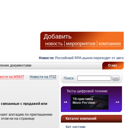
Добавить
новость
мероприятие
компанию
Новости:
Российский RPA-рынок переходит от автомати
ление документами
О нас
ости на MSKIT
Новости на ITSZ
Поиск:
Тесты цифровой техники
, связанные с продажей или
чинают агитацию по приглашению
 этом ни на странице
Каталог компаний
Кит-системс