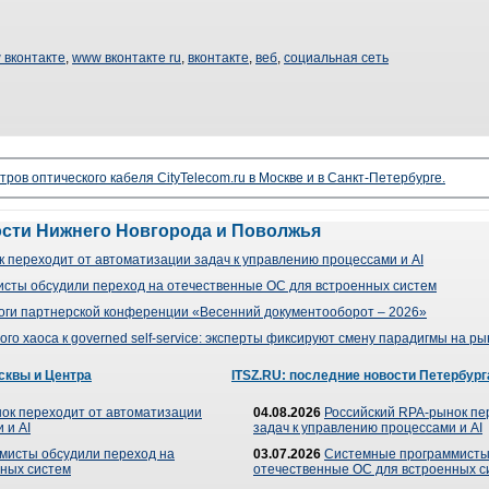
 вконтакте
,
www вконтакте ru
,
вконтакте
,
веб
,
социальная сеть
ров оптического кабеля CityTelecom.ru в Москве и в Санкт-Петербурге.
ости Нижнего Новгорода и Поволжья
 переходит от автоматизации задач к управлению процессами и AI
сты обсудили переход на отечественные ОС для встроенных систем
оги партнерской конференции «Весенний документооборот – 2026»
го хаоса к governed self-service: эксперты фиксируют смену парадигмы на р
сквы и Центра
ITSZ.RU: последние новости Петербург
ок переходит от автоматизации
04.08.2026
Российский RPA-рынок пе
 и AI
задач к управлению процессами и AI
мисты обсудили переход на
03.07.2026
Системные программисты
ных систем
отечественные ОС для встроенных с