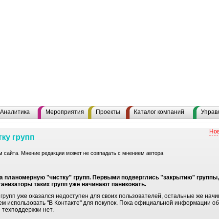
Аналитика
Мероприятия
Проекты
Каталог компаний
Управ
Нов
тку групп
 сайта. Мнение редакции может не совпадать с мнением автора
ла планомерную "чистку" групп. Первыми подверглись "закрытию" группы
ганизаторы таких групп уже начинают паниковать.
 групп уже оказался недоступен для своих пользователей, остальные же на
йшем использовать "В Контакте" для покупок. Пока официальной информации об
е техподдержки нет.