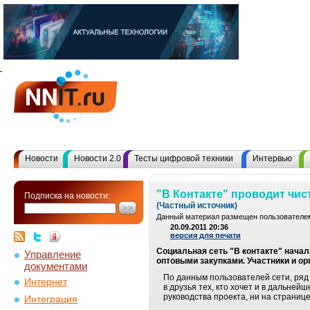
Новости
Новости 2.0
Тесты цифровой техники
Интервью
"В Контакте" проводит чис
Подписка на новости:
(Частный источник)
Данный материал размещен пользователем
20.09.2011 20:36
версия для печати
Социальная сеть "В контакте" нача
Управление
оптовыми закупками. Участники и ор
документами
По данным пользователей сети, ряд
Интернет
в друзья тех, кто хочет и в дальне
руководства проекта, ни на страниц
Интеграция