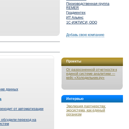
Производственная группа
REMER
Градиентех
ИТ Альянс
1С-ИЖТИСИ, ООО
Добавь свою компанию
Проекты
От разрозненной отчетности к
единой системе аналитики —
кейс «Холодильник.ру»
ынке данных
Интервью
а
Эволюция партнерства:
реходит от автоматизации
экосистема, как единый
организм
 обсудили переход на
истем