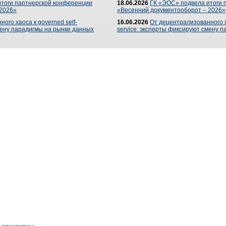
итоги партнерской конференции
18.06.2026
ГК «ЭОС» подвела итоги 
 2026»
«Весенний документооборот – 2026»
ого хаоса к governed self-
16.06.2026
От децентрализованного ха
мену парадигмы на рынке данных
service: эксперты фиксируют смену 