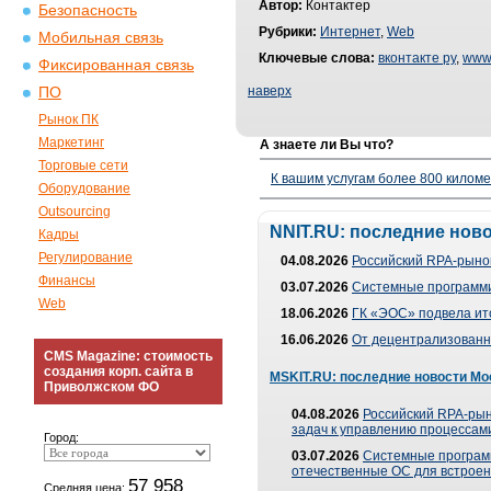
Автор:
Контактер
Безопасность
Рубрики:
Интернет
,
Web
Мобильная связь
Ключевые слова:
вконтакте ру
,
www
Фиксированная связь
наверх
ПО
Рынок ПК
Маркетинг
А знаете ли Вы что?
Торговые сети
К вашим услугам более 800 километ
Оборудование
Outsourcing
NNIT.RU: последние нов
Кадры
Регулирование
04.08.2026
Российский RPA-рынок
Финансы
03.07.2026
Системные программи
Web
18.06.2026
ГК «ЭОС» подвела ит
16.06.2026
От децентрализованно
CMS Magazine: стоимость
создания корп. сайта в
MSKIT.RU: последние новости Мо
Приволжском ФО
04.08.2026
Российский RPA-рын
задач к управлению процессами
Город:
03.07.2026
Системные програм
отечественные ОС для встроен
57 958
Средняя цена: