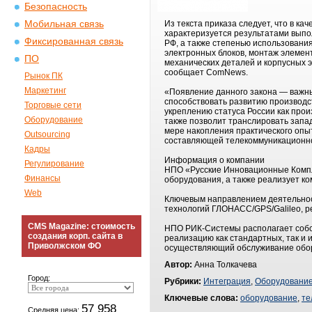
Безопасность
Мобильная связь
Из текста приказа следует, что в к
характеризуется результатами выпо
Фиксированная связь
РФ, а также степенью использовани
электронных блоков, монтаж элемен
ПО
механических деталей и корпусных 
сообщает ComNews.
Рынок ПК
Маркетинг
«Появление данного закона — важн
способствовать развитию производс
Торговые сети
укреплению статуса России как про
Оборудование
также позволит транслировать запад
мере накопления практического опы
Outsourcing
составляющей телекоммуникационного
Кадры
Информация о компании
Регулирование
НПО «Русские Инновационные Компл
Финансы
оборудования, а также реализует к
Web
Ключевым направлением деятельнос
технологий ГЛОНАСС/GPS/Galileo, р
CMS Magazine: стоимость
НПО РИК-Системы располагает собс
создания корп. сайта в
реализацию как стандартных, так и
Приволжском ФО
осуществляющий обслуживание обор
Автор:
Анна Толкачева
Город:
Рубрики:
Интеграция
,
Оборудовани
Ключевые слова:
оборудование
,
те
57 958
Средняя цена: