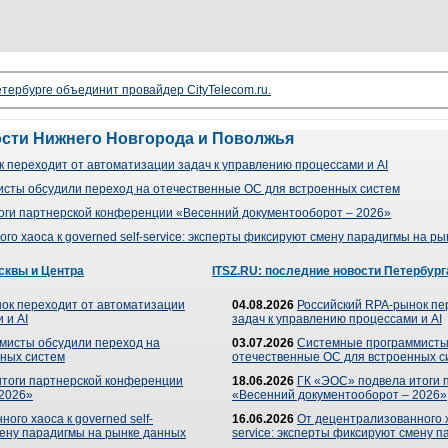
тербурге объединит провайдер CityTelecom.ru.
ости Нижнего Новгорода и Поволжья
 переходит от автоматизации задач к управлению процессами и AI
сты обсудили переход на отечественные ОС для встроенных систем
оги партнерской конференции «Весенний документооборот – 2026»
го хаоса к governed self-service: эксперты фиксируют смену парадигмы на р
сквы и Центра
ITSZ.RU: последние новости Петербург
ок переходит от автоматизации
04.08.2026
Российский RPA-рынок пе
 и AI
задач к управлению процессами и AI
мисты обсудили переход на
03.07.2026
Системные программисты
ных систем
отечественные ОС для встроенных с
итоги партнерской конференции
18.06.2026
ГК «ЭОС» подвела итоги 
 2026»
«Весенний документооборот – 2026»
ого хаоса к governed self-
16.06.2026
От децентрализованного ха
мену парадигмы на рынке данных
service: эксперты фиксируют смену 