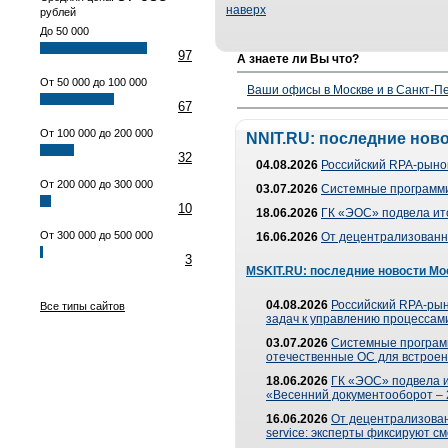
наверх
рублей
До 50 000
97
А знаете ли Вы что?
От 50 000 до 100 000
Ваши офисы в Москве и в Санкт-Пе
67
От 100 000 до 200 000
NNIT.RU: последние нов
32
04.08.2026
Российский RPA-рынок
От 200 000 до 300 000
03.07.2026
Системные программи
10
18.06.2026
ГК «ЭОС» подвела ит
От 300 000 до 500 000
16.06.2026
От децентрализованно
3
MSKIT.RU: последние новости Мо
04.08.2026
Российский RPA-рын
Все типы сайтов
задач к управлению процессами
03.07.2026
Системные програм
отечественные ОС для встроен
18.06.2026
ГК «ЭОС» подвела 
«Весенний документооборот –
16.06.2026
От децентрализованн
service: эксперты фиксируют с