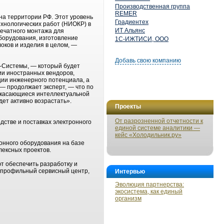
Производственная группа
REMER
 на территории РФ. Этот уровень
Градиентех
хнологических работ (НИОКР) в
ИТ Альянс
печатного монтажа для
борудования, изготовление
1С-ИЖТИСИ, ООО
оков и изделия в целом, —
Добавь свою компанию
-Системы, — который будет
ии иностранных вендоров,
ции инженерного потенциала, а
 — продолжает эксперт, — что по
, касающиеся интеллектуальной
дет активно возрастать».
Проекты
От разрозненной отчетности к
стве и поставках электронного
единой системе аналитики —
кейс «Холодильник.ру»
онного оборудования на базе
лексных проектов.
 обеспечить разработку и
н профильный сервисный центр,
Интервью
Эволюция партнерства:
экосистема, как единый
организм