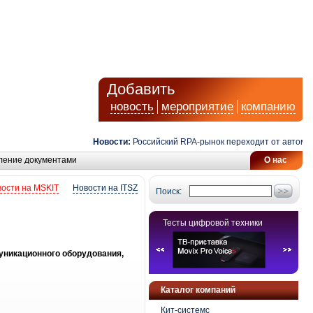
Добавить
новость
мероприятие
компанию
Новости:
Российский RPA-рынок переходит от автоматиз
ление документами
О нас
ости на MSKIT
Новости на ITSZ
Поиск:
Тесты цифровой техники
уникационного оборудования,
Каталог компаний
Кит-системс