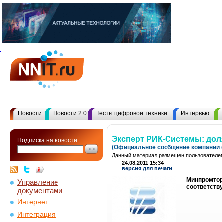
Новости
Новости 2.0
Тесты цифровой техники
Интервью
Эксперт РИК-Системы: доля
Подписка на новости:
(Официальное сообщение компании (
Данный материал размещен пользователем
24.08.2011 15:34
версия для печати
Минпромтор
Управление
соответств
документами
Интернет
Интеграция