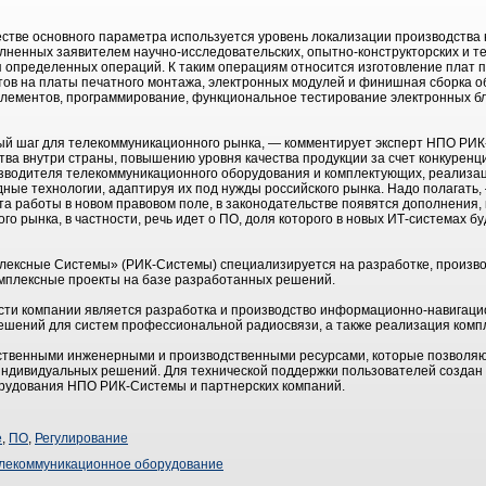
ачестве основного параметра используется уровень локализации производства
лненных заявителем научно-исследовательских, опытно-конструкторских и те
я определенных операций. К таким операциям относится изготовление плат 
тов на платы печатного монтажа, электронных модулей и финишная сборка о
элементов, программирование, функциональное тестирование электронных бл
ый шаг для телекоммуникационного рынка, — комментирует эксперт НПО РИК
тва внутри страны, повышению уровня качества продукции за счет конкуренц
изводителя телекоммуникационного оборудования и комплектующих, реализа
ные технологии, адаптируя их под нужды российского рынка. Надо полагать,
та работы в новом правовом поле, в законодательстве появятся дополнения
 рынка, в частности, речь идет о ПО, доля которого в новых ИТ-системах бу
ексные Системы» (РИК-Системы) специализируется на разработке, производ
омплексные проекты на базе разработанных решений.
ти компании является разработка и производство информационно-навигаци
ешений для систем профессиональной радиосвязи, а также реализация комп
твенными инженерными и производственными ресурсами, которые позволяют
 индивидуальных решений. Для технической поддержки пользователей созда
удования НПО РИК-Системы и партнерских компаний.
е
,
ПО
,
Регулирование
лекоммуникационное оборудование