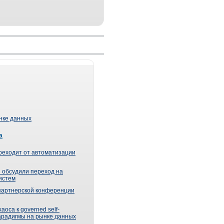
ынке данных
а
реходит от автоматизации
 обсудили переход на
истем
партнерской конференции
оса к governed self-
парадигмы на рынке данных