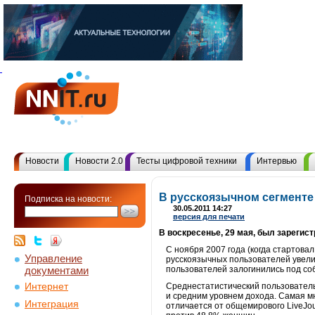
Новости
Новости 2.0
Тесты цифровой техники
Интервью
В русскоязычном сегменте 
Подписка на новости:
30.05.2011 14:27
версия для печати
В воскресенье, 29 мая, был зарегис
С ноября 2007 года (когда стартова
Управление
русскоязычных пользователей увели
документами
пользователей залогинились под со
Интернет
Среднестатистический пользователь
и средним уровнем дохода. Самая мн
Интеграция
отличается от общемирового LiveJo