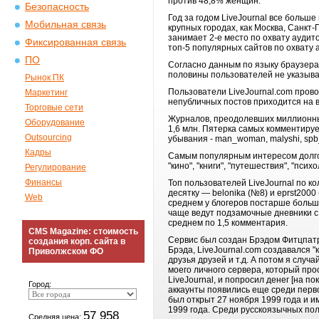
против 48,8% женщин.
Безопасность
Год за годом LiveJournal все больш
Мобильная связь
крупных городах, как Москва, Санкт
занимает 2-е место по охвату аудит
Фиксированная связь
топ-5 популярных сайтов по охвату 
ПО
Согласно данным по языку браузера 
половины пользователей не указыва
Рынок ПК
Пользователи LiveJournal.com прово
Маркетинг
непубличных постов приходится на ве
Торговые сети
Журналов, преодолевших миллионный
Оборудование
1,6 млн. Пятерка самых комментируе
Outsourcing
убывания - man_woman, malyshi, spb
Кадры
Самым популярным интересом долгое
"кино", "книги", "путешествия", "психо
Регулирование
Финансы
Топ пользователей LiveJournal по 
десятку — belonika (№8) и eprst2000
Web
среднем у блогеров постарше больш
чаще ведут подзамочные дневники с 
среднем по 1,5 комментария.
CMS Magazine: стоимость
Сервис был создан Брэдом Фитцпатр
создания корп. сайта в
Брэда, LiveJournal.com создавался "
Приволжском ФО
друзья друзей и т.д. А потом я слу
моего личного сервера, который про
LiveJournal, и попросил денег [на п
Город:
аккаунты появились еще среди перво
был открыт 27 ноября 1999 года и им
1999 года. Среди русскоязычных пол
57 958
Средняя цена: