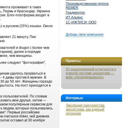
Производственная группа
гмента проживает в таких
REMER
ь, Пермь и Краснодар. Украина
Градиентех
сии. Блог-платформа входит в
ИТ Альянс
.
1С-ИЖТИСИ, ООО
) и русском (25%) языках. Около
Добавь свою компанию
авляет 21 минуту. Пик
чью.
вателей и drugoi с более чем
ариев), далее в порядке
ивнее, чем женщины.
Проекты
алее следуют "фотография",
От разрозненной отчетности к
единой системе аналитики —
щинам удалось прорваться в
кейс «Холодильник.ру»
— 4 дамы против 6 мужчин. В
 30 до 50 лет. Женщины гораздо
рытость. На пост приходится в
ых пользователей. По словам
Интервью
ьзовать мои друзья, затем —
лишком популярным сервисом для
Эволюция партнерства:
 к людям, которые пользовались
экосистема, как единый
учая". Первые российские
организм
считался linker, чей дневник
urnal оставил at 30 ноября