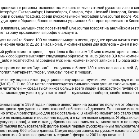
е проникает в регионы: основное количество пользователей русскоязычного се
-Петербург, Екатеринбург, Новосибирск, Самара, Уфа, Нижний Новгород, Казан
ории и объему трафика среди русскоязычной географии LiveJournal после Рос
аудитории в Украине, более половины украинских блогеров проживают в Киеве
(Omniture), большинство посетителей LiveJournal говорят на английском (41%
ют страну проживания в профиле аккаунта.
дят на сайте более 100 миллионов минут в месяц, среднее время визита сост
черние часы (с 21 до 1 часа ночи), у комментариев два всплеска – днем и но
 рубеж комментариев, — два: tema с более чем 1,9 млн комментариев пользо
мых сообществ выглядит следующим образом: ru_auto (более 3,9 млн коммент
_auto и kosmetichka. В среднем мужчины комментируют записи в 1,5 раза акт
 время остается "музыка" — его указало более 130 тысяч пользователей. Д
логия", "интернет", "море", "любовь", "секс" и "кошки".
количеству подписчиков традиционно оккупирован мужчинами – лишь двум жен
 (№10). С 11 по 20-е место превосходство сильного пола уже не так очевидно 
е читателей — среди тысячников больше всего людей в возрастной группе от
записями для узкого круга читателей — мужчинам, наоборот, свойственна отк
иком в марте 1999 года и первые инвестиции на развитие получил от обычн
как проект для удовольствия, как свой собственный дневник. Его начали испол
чайно открыл регистрацию для всех остальных. В какой-то момент это стало с
сто не выдерживал и постоянно падал, и я купил новые серверы. Я обратился
окупку серверов], и они стали добровольно их присылать, ничего за это не пол
й тысячи пользователей: долгое время первым русскоязычным пользователем 
еет номер 666 в базе данных. Самую первую запись на русском языке в LiveJo
ьзователей активно применять сервис 1 февраля 2001 года начал r_l.