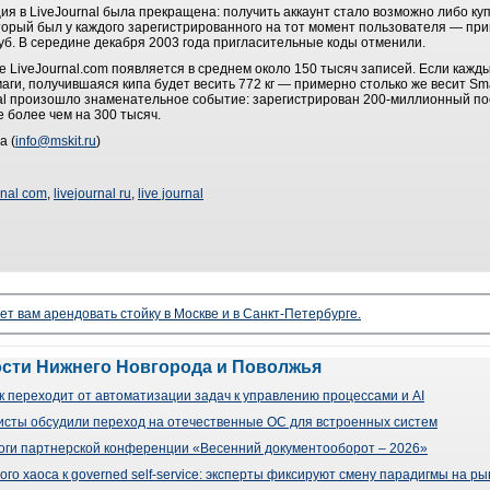
ия в LiveJournal была прекращена: получить аккаунт стало возможно либо куп
орый был у каждого зарегистрированного на тот момент пользователя — приг
уб. В середине декабря 2003 года пригласительные коды отменили.
 LiveJournal.com появляется в среднем около 150 тысяч записей. Если кажды
аги, получившаяся кипа будет весить 772 кг — примерно столько же весит Sma
nal произошло знаменательное событие: зарегистрирован 200-миллионный пос
 более чем на 300 тысяч.
а (
info@mskit.ru
)
rnal com
,
livejournal ru
,
live journal
ет вам арендовать стойку в Москве и в Санкт-Петербурге.
ости Нижнего Новгорода и Поволжья
 переходит от автоматизации задач к управлению процессами и AI
сты обсудили переход на отечественные ОС для встроенных систем
оги партнерской конференции «Весенний документооборот – 2026»
го хаоса к governed self-service: эксперты фиксируют смену парадигмы на р