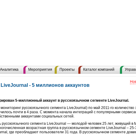
Аналитика
Мероприятия
Проекты
Каталог компаний
Управ
Нов
LiveJournal - 5 миллионов аккаунтов
трирован 5-миллионный аккаунт в русскоязычном сегменте LiveJournal.
л мониторинг русскоязычного сегмента LiveJournal) по май 2011-го количеств
чилось почти в 4 раза. С момента начала интеграций с популярными сервиса
бственными аккаунтами социальных сетей.
 русскоязычного сегмента LiveJournal — молодой человек 25 лет, живущий в
огочисленная возрастная группа в русскоязычном сегменте LiveJournal – 25-3
urnal, где преобладают пользователи 31 года. В русскоязычном сегменте до