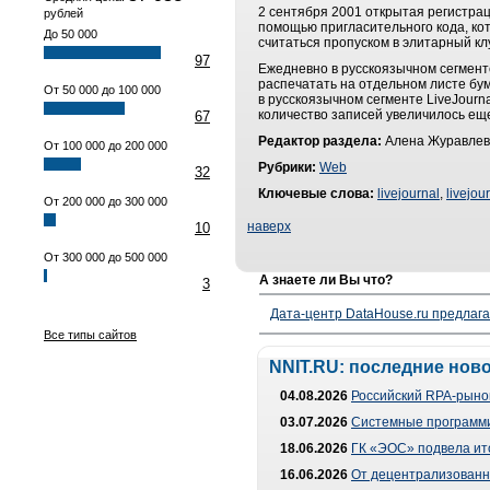
2 сентября 2001 открытая регистрац
рублей
помощью пригласительного кода, кот
До 50 000
считаться пропуском в элитарный кл
97
Ежедневно в русскоязычном сегменте
распечатать на отдельном листе бум
От 50 000 до 100 000
в русскоязычном сегменте LiveJour
количество записей увеличилось еще
67
Редактор раздела:
Алена Журавлев
От 100 000 до 200 000
Рубрики:
Web
32
Ключевые слова:
livejournal
,
livejou
От 200 000 до 300 000
наверх
10
От 300 000 до 500 000
А знаете ли Вы что?
3
Дата-центр DataHouse.ru предлага
Все типы сайтов
NNIT.RU: последние нов
04.08.2026
Российский RPA-рынок
03.07.2026
Системные программи
18.06.2026
ГК «ЭОС» подвела ит
16.06.2026
От децентрализованно