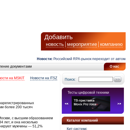
Добавить
новость
мероприятие
компанию
Новости:
Российский RPA-рынок переходит от автоматиза
ление документами
О нас
ости на MSKIT
Новости на ITSZ
Поиск:
Тесты цифровой техники
о зарегистрированных
ми более 200 тысяч
 Москве, с высшим образованием
Каталог компаний
4 лет, и она несколько
минируют мужчины — 51,2%
Кит-системс