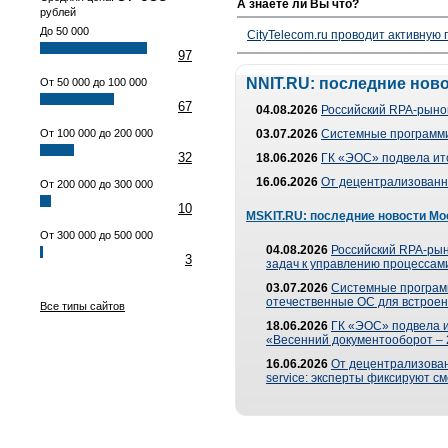
А знаете ли Вы что?
рублей
До 50 000
CityTelecom.ru проводит активную
97
NNIT.RU: последние нов
От 50 000 до 100 000
67
04.08.2026
Российский RPA-рынок
От 100 000 до 200 000
03.07.2026
Системные программи
32
18.06.2026
ГК «ЭОС» подвела ит
16.06.2026
От децентрализованно
От 200 000 до 300 000
10
MSKIT.RU: последние новости Мо
От 300 000 до 500 000
04.08.2026
Российский RPA-рын
3
задач к управлению процессами
03.07.2026
Системные програм
отечественные ОС для встроен
Все типы сайтов
18.06.2026
ГК «ЭОС» подвела 
«Весенний документооборот –
16.06.2026
От децентрализованн
service: эксперты фиксируют с