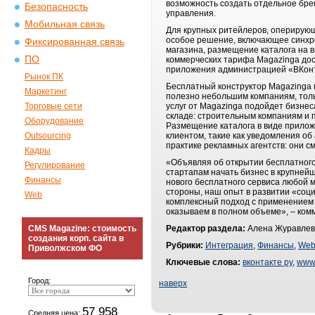
возможность создать отдельное бр
Безопасность
управления.
Мобильная связь
Для крупных ритейлеров, оперирующ
особое решение, включающее синхро
Фиксированная связь
магазина, размещение каталога на 
ПО
коммерческих тарифа Magazinga дост
приложения администрацией «ВКонта
Рынок ПК
Бесплатный конструктор Magazinga 
Маркетинг
полезно небольшим компаниям, толь
Торговые сети
услуг от Magazinga подойдет бизне
складе: строительным компаниям и п
Оборудование
Размещение каталога в виде прилож
Outsourcing
клиентом, такие как уведомления об
практике рекламных агентств: они с
Кадры
«Объявляя об открытии бесплатного
Регулирование
стартапам начать бизнес в крупней
Финансы
нового бесплатного сервиса любой 
стороны, наш опыт в развитии «соци
Web
комплексный подход с применением 
оказываем в полном объеме», – ком
CMS Magazine: стоимость
Редактор раздела:
Алена Журавлев
создания корп. сайта в
Рубрики:
Интеграция
,
Финансы
,
We
Приволжском ФО
Ключевые слова:
вконтакте ру
,
www
Город:
наверх
57 958
Средняя цена: