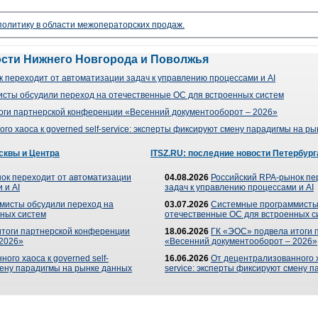
 политику в области межоператорских продаж.
ости Нижнего Новгорода и Поволжья
 переходит от автоматизации задач к управлению процессами и AI
сты обсудили переход на отечественные ОС для встроенных систем
оги партнерской конференции «Весенний документооборот – 2026»
го хаоса к governed self-service: эксперты фиксируют смену парадигмы на р
сквы и Центра
ITSZ.RU: последние новости Петербург
ок переходит от автоматизации
04.08.2026
Российский RPA-рынок пе
 и AI
задач к управлению процессами и AI
мисты обсудили переход на
03.07.2026
Системные программисты
ных систем
отечественные ОС для встроенных с
итоги партнерской конференции
18.06.2026
ГК «ЭОС» подвела итоги 
 2026»
«Весенний документооборот – 2026»
ого хаоса к governed self-
16.06.2026
От децентрализованного ха
мену парадигмы на рынке данных
service: эксперты фиксируют смену 