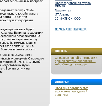
абором персональных настроек
Производственная группа
REMER
редлагает тариф «Gold»,
Градиентех
видуального дизайн-макета
ИТ Альянс
ьтанта. На все три
1С-ИЖТИСИ, ООО
 всех случаях одобрение
Добавь свою компанию
м виде приложение будет
каталога. Витрина товаров или
постоянного ассортимента на
г, салонам красоты и т. д.
е способы коммуникации с
йдет свое применение и в
 брендов прямо в соцсети.
Проекты
 небольшим компаниям и
От разрозненной отчетности к
сийской аудиторией. С помощью
единой системе аналитики —
окупателей в месяц. С другой
кейс «Холодильник.ру»
а недостаточно, нужен
е». Все эти услуги мы
ии.
Интервью
Эволюция партнерства:
экосистема, как единый
организм