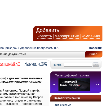
Добавить
новость
мероприятие
компанию
ции задач к управлению процессами и AI
Новости:
Сист
ление документами
О нас
ости на MSKIT
Новости на ITSZ
Поиск:
Тесты цифровой техники
арифа для открытия магазина
ть продажу или демонстрацию
рий клиентов. Первый тариф,
диному каталогу магазинов
е более 3 тыс. в месяц. Второй
Каталог компаний
вания отсутствует ограничение
ga – «Custom» – предоставляет
Кит-системс