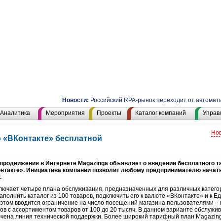
Новости:
Российский RPA-рынок переходит от автоматиза
Аналитика
Мероприятия
Проекты
Каталог компаний
Управ
Нов
ю «ВКонтакте» бесплатной
продвижения в Интернете Magazinga объявляет о введении бесплатного т
онтакте». Инициатива компании позволит любому предпринимателю нача
.
лючает четыре плана обслуживания, предназначенных для различных катего
аполнить каталог из 100 товаров, подключить его к валюте «ВКонтакте» и к Е
 этом вводится ограничение на число посещений магазина пользователями – н
инов с ассортиментом товаров от 100 до 20 тысяч. В данном варианте обслужи
лючена линия технической поддержки. Более широкий тарифный план Magazin