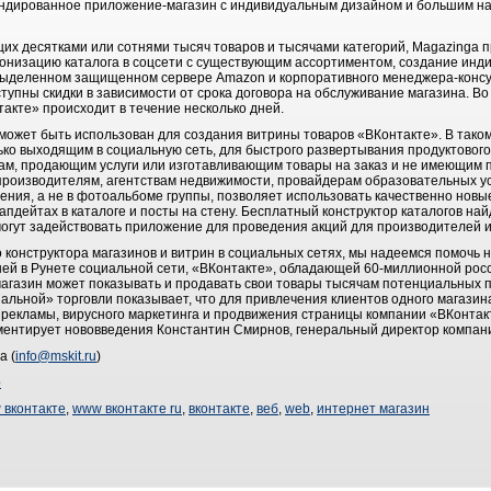
ендированное приложение-магазин с индивидуальным дизайном и большим н
их десятками или сотнями тысяч товаров и тысячами категорий, Magazinga п
низацию каталога в соцсети с существующим ассортиментом, создание инди
выделенном защищенном сервере Amazon и корпоративного менеджера-консул
упны скидки в зависимости от срока договора на обслуживание магазина. Во
кте» происходит в течение несколько дней.
может быть использован для создания витрины товаров «ВКонтакте». В тако
ко выходящим в социальную сеть, для быстрого развертывания продуктового 
сам, продающим услуги или изготавливающим товары на заказ и не имеющим 
роизводителям, агентствам недвижимости, провайдерам образовательных услу
ения, а не в фотоальбоме группы, позволяет использовать качественно новы
 апдейтах в каталоге и посты на стену. Бесплатный конструктор каталогов на
могут задействовать приложение для проведения акций для производителей и
 конструктора магазинов и витрин в социальных сетях, мы надеемся помочь
шей в Рунете социальной сети, «ВКонтакте», обладающей 60-миллионной рос
магазин может показывать и продавать свои товары тысячам потенциальных п
альной» торговли показывает, что для привлечения клиентов одного магазин
рекламы, вирусного маркетинга и продвижения страницы компании «ВКонтакт
ментирует нововведения Константин Смирнов, генеральный директор компан
а (
info@mskit.ru
)
b
 вконтакте
,
www вконтакте ru
,
вконтакте
,
веб
,
web
,
интернет магазин