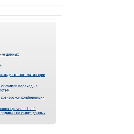
ынке данных
а
реходит от автоматизации
 обсудили переход на
истем
партнерской конференции
оса к governed self-
парадигмы на рынке данных