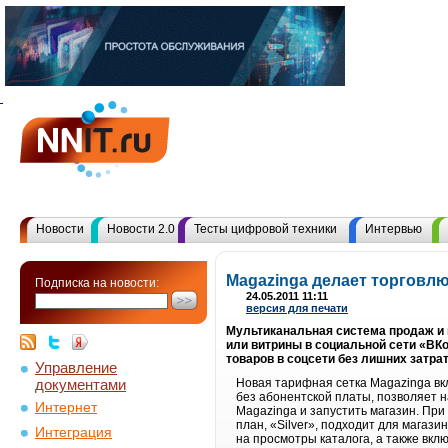
Новости
Новости 2.0
Тесты цифровой техники
Интервью
Magazinga делает торговл
Подписка на новости:
24.05.2011 11:11
версия для печати
Мультиканальная система продаж и 
или витрины в социальной сети «ВК
товаров в соцсети без лишних затрат
Управление
документами
Новая тарифная сетка Magazinga вк
без абонентской платы, позволяет н
Интернет
Magazinga и запустить магазин. При
план, «Silver», подходит для магаз
Интеграция
на просмотры каталога, а также вк