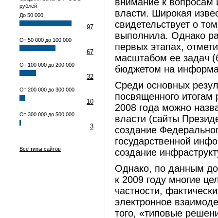
внимание к вопросам 
рублей
власти. Широкая изве
До 50 000
свидетельствует о том
97
выполнила. Однако р
От 50 000 до 100 000
первых этапах, отмет
67
масштабом ее задач 
От 100 000 до 200 000
бюджетом на информат
32
Среди основных резул
От 200 000 до 300 000
посвященного итогам 
10
2008 года можно назва
От 300 000 до 500 000
власти (сайты Президе
3
создание Федеральног
государственной инфо
Все типы сайтов
создание инфраструкт
Однако, по данным до
к 2009 году многие ц
частности, фактическ
электронное взаимоде
того, «типовые решен