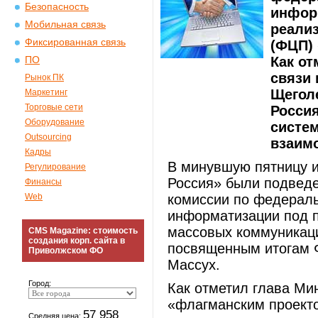
Безопасность
инфор
Мобильная связь
реали
Фиксированная связь
(ФЦП) 
Как от
ПО
связи
Рынок ПК
Щегол
Маркетинг
Торговые сети
Россия
Оборудование
систе
Outsourcing
взаим
Кадры
В минувшую пятницу 
Регулирование
Россия» были подведе
Финансы
Web
комиссии по федераль
информатизации под п
массовых коммуникац
CMS Magazine: стоимость
создания корп. сайта в
посвященным итогам 
Приволжском ФО
Массух.
Город:
Как отметил глава Ми
«флагманским проекто
57 958
Средняя цена: