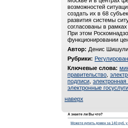
Москве и в центрах ф
возможностей ситуаци
создать их в 68 субъ
развития системы сит
согласованы в рамках
При этом Роскомнадзо
функционировании цен
Автор:
Денис Шишули
Рубрики:
Регулирова
Ключевые слова:
ми
правительство
,
электр
подписи
,
электронная
электронные госуслуг
наверх
А знаете ли Вы что?
Можете купить домен за 140 руб. у