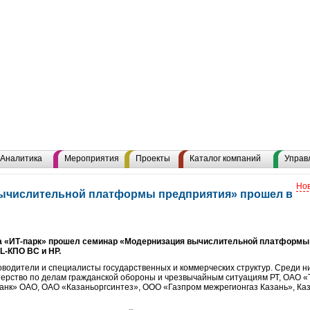
Аналитика
Мероприятия
Проекты
Каталог компаний
Управ
Нов
ычислительной платформы предприятия» прошел в
ра «ИТ-парк» прошел семинар «Модернизация вычислительной платформы
L-КПО ВС и HP.
водители и специалисты государственных и коммерческих структур. Среди ни
стерство по делам гражданской обороны и чрезвычайным ситуациям РТ, ОА
анк» ОАО, ОАО «Казаньоргсинтез», ООО «Газпром межрегионгаз Казань», К