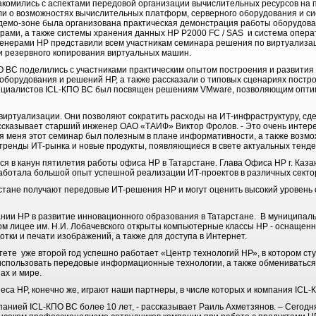
акомились с аспектами передовой организации вычислительных ресурсов на 
и о возможностях вычислительных платформ, серверного оборудования и си
демо-зоне была организована практическая демонстрация работы оборудова
ерами, а также системы хранения данных HP P2000 FC / SAS и система опера
енерами НР представили всем участникам семинара решения по виртуализац
и резервного копирования виртуальных машин.
О ВС поделились с участниками практическим опытом построения и развития
оборудования и решений HP, а также рассказали о типовых сценариях пост
ециалистов ICL-КПО ВС был посвящен решениям VMware, позволяющим опти
виртуализации. Они позволяют сократить расходы на ИТ-инфраструктуру, сде
ассказывает старший инженер ОАО «ТАИФ» Виктор Фролов. - Это очень интере
ля меня этот семинар был полезным в плане информативности, а также возмо
тренды ИТ-рынка и новые продукты, появляющиеся в свете актуальных тенд
ся в канун пятилетия работы офиса НР в Татарстане. Глава Офиса НР г. Каз
аработала большой опыт успешной реализации ИТ-проектов в различных секто
стане получают передовые ИТ-решения НР и могут оценить высокий уровень
ании НР в развитие инновационного образования в Татарстане. В муниципа
ом лицее им. Н.И. Лобачевского открыты компьютерные классы НР - оснащен
тки и печати изображений, а также для доступа в Интернет.
ете уже второй год успешно работает «Центр технологий НР», в котором ст
 использовать передовые информационные технологии, а также обмениваться
ах и мире.
са HP, конечно же, играют наши партнеры, в числе которых и компания ICL
панией ICL-КПО ВС более 10 лет, - рассказывает Раиль Ахметзянов. – Сегод