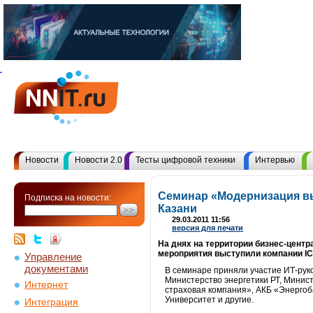
Новости
Новости 2.0
Тесты цифровой техники
Интервью
Семинар «Модернизация в
Подписка на новости:
Казани
29.03.2011 11:56
версия для печати
На днях на территории бизнес-цент
мероприятия выступили компании IC
Управление
документами
В семинаре приняли участие ИТ-руко
Министерство энергетики РТ, Мини
Интернет
страховая компания», АКБ «Энергоб
Университет и другие.
Интеграция