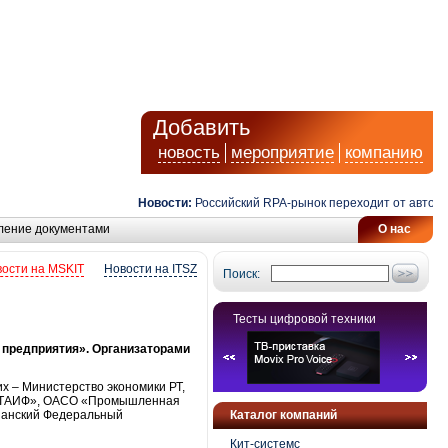
Добавить
новость
мероприятие
компанию
Новости:
Российский RPA-рынок переходит от автомати
ление документами
О нас
ости на MSKIT
Новости на ITSZ
Поиск:
Тесты цифровой техники
 предприятия». Организаторами
х – Министерство экономики РТ,
О «ТАИФ», ОАСО «Промышленная
азанский Федеральный
Каталог компаний
Кит-системс