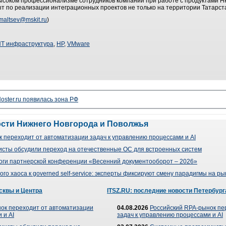
 о высоком профессионализме сотрудников компании при работе с продуктами Н
 по реализации интеграционных проектов не только на территории Татарстан
maltsev@mskit.ru
)
Т инфраструктура
,
HP
,
VMware
oster.ru появилась зона РФ
ости Нижнего Новгорода и Поволжья
 переходит от автоматизации задач к управлению процессами и AI
сты обсудили переход на отечественные ОС для встроенных систем
оги партнерской конференции «Весенний документооборот – 2026»
го хаоса к governed self-service: эксперты фиксируют смену парадигмы на р
сквы и Центра
ITSZ.RU: последние новости Петербург
ок переходит от автоматизации
04.08.2026
Российский RPA-рынок пе
 и AI
задач к управлению процессами и AI