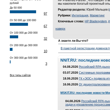
HP Preferred Partner , что говорит
рублей
мы накопили богатый проектный опыт
До 50 000
Редактор раздела:
Юрий Мальцев (
97
Рубрики:
Интеграция
,
Маркетинг
От 50 000 до 100 000
Ключевые слова:
HP Bladesystem
,
И
67
наверх
От 100 000 до 200 000
32
А знаете ли Вы что?
От 200 000 до 300 000
В пакетной регистрации доменов H
10
От 300 000 до 500 000
NNIT.RU: последние нов
3
04.08.2026
Российский RPA-рынок
03.07.2026
Системные программи
Все типы сайтов
18.06.2026
ГК «ЭОС» подвела ит
16.06.2026
От децентрализованно
MSKIT.RU: последние новости Мо
04.08.2026
Российский RPA-рын
задач к управлению процессами