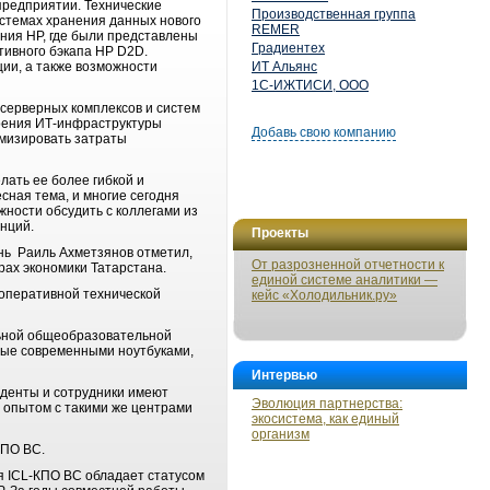
предприятии. Технические
Производственная группа
стемах хранения данных нового
REMER
ния HP, где были представлены
Градиентех
тивного бэкапа НР D2D.
ии, а также возможности
ИТ Альянс
1С-ИЖТИСИ, ООО
 серверных комплексов и систем
роения ИТ-инфраструктуры
Добавь свою компанию
мизировать затраты
лать ее более гибкой и
сная тема, и многие сегодня
жности обсудить с коллегами из
енций.
Проекты
ань Раиль Ахметзянов отметил,
От разрозненной отчетности к
рах экономики Татарстана.
единой системе аналитики —
 оперативной технической
кейс «Холодильник.ру»
льной общеобразовательной
ные современными ноутбуками,
Интервью
уденты и сотрудники имеют
Эволюция партнерства:
 опытом с такими же центрами
экосистема, как единый
организм
-КПО ВС.
ня ICL-КПО ВС обладает статусом