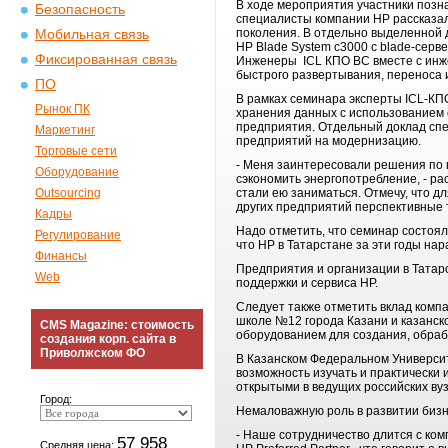
В ходе мероприятия участники позн
Безопасность
специалисты компании HP рассказал
поколения. В отдельно выделенной 
Мобильная связь
HP Blade System c3000 c blade-серв
Фиксированная связь
Инженеры ICL КПО ВС вместе с инж
быстрого развертывания, переноса 
ПО
В рамках семинара эксперты ICL-КП
Рынок ПК
хранения данных с использованием 
предприятия. Отдельный доклад сп
Маркетинг
предприятий на модернизацию.
Торговые сети
- Меня заинтересовали решения по 
Оборудование
сэкономить энергопотребление, - р
Outsourcing
стали ею заниматься. Отмечу, что д
других предприятий перспективные 
Кадры
Надо отметить, что семинар состоял
Регулирование
что НР в Татарстане за эти годы н
Финансы
Предприятия и организации в Татар
Web
поддержки и сервиса НР.
Следует также отметить вклад комп
школе №12 города Казани и казанск
CMS Magazine: стоимость
оборудованием для создания, обрабо
создания корп. сайта в
Приволжском ФО
В Казанском Федеральном Университ
возможность изучать и практически
открытыми в ведущих российских вуз
Город:
Немаловажную роль в развитии бизне
- Наше сотрудничество длится с ком
57 958
Средняя цена: