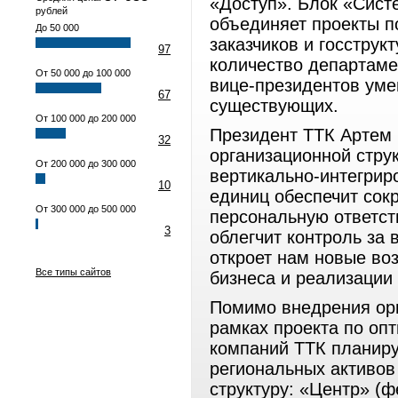
«Доступ». Блок «Сист
рублей
объединяет проекты п
До 50 000
заказчиков и госструк
97
количество департамен
От 50 000 до 100 000
вице-президентов уме
67
существующих.
От 100 000 до 200 000
Президент ТТК Артем
32
организационной стру
От 200 000 до 300 000
вертикально-интегрир
10
единиц обеспечит сок
От 300 000 до 500 000
персональную ответст
3
облегчит контроль за
откроет нам новые во
Все типы сайтов
бизнеса и реализации
Помимо внедрения ор
рамках проекта по оп
компаний ТТК планир
региональных активов
структуру: «Центр» (