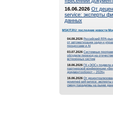
«Весенний документ
16.06.2026
От децен
service: эксперты 
данных
MSKIT.RU: последние новости Мо
04.08.2026
Российский RPA-рын
от автоматизации задач к упр
процессами и AI
03.07.2026
Системные програ
обсудили переход на отечеств
встроенных систем
18.06.2026
ГК «ЭОС» подвела и
партнерской конференции «Ве
документооборот – 2026»
16.06.2026
От децентрализован
governed self-service: эксперт
смену парадигмы на рынке дан