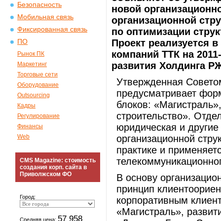
Безопасность
новой организационн
Мобильная связь
организационной стру
Фиксированная связь
по оптимизации стру
Проект реализуется в
ПО
компаний ТТК на 2011-
Рынок ПК
развития Холдинга Р
Маркетинг
Торговые сети
Утвержденная Совето
Оборудование
предусматривает форм
Outsourcing
блоков: «Магистраль»
Кадры
строительство». Отде
Регулирование
юридическая и другие
Финансы
Web
организационной стру
практике и применяет
телекоммуникационного
CMS Magazine: стоимость
создания корп. сайта в
Приволжском ФО
В основу организацио
принцип клиентоорие
Город:
корпоративным клиент
«Магистраль», развити
57 958
Средняя цена: