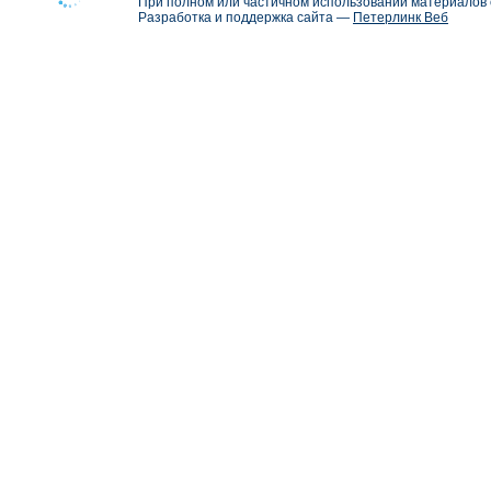
При полном или частичном использовании материалов с
Разработка и поддержка сайта —
Петерлинк Веб