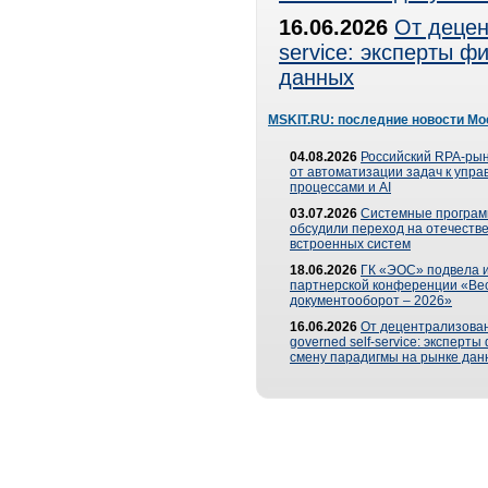
16.06.2026
От децен
service: эксперты 
данных
MSKIT.RU: последние новости Мо
04.08.2026
Российский RPA-рын
от автоматизации задач к упр
процессами и AI
03.07.2026
Системные програ
обсудили переход на отечеств
встроенных систем
18.06.2026
ГК «ЭОС» подвела и
партнерской конференции «Ве
документооборот – 2026»
16.06.2026
От децентрализован
governed self-service: эксперт
смену парадигмы на рынке дан