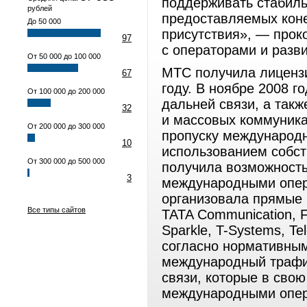
поддерживать стабиль
рублей
предоставляемых коне
До 50 000
присутствия», — прок
97
с операторами и раз
От 50 000 до 100 000
МТС получила лицензи
67
году. В ноябре 2008 г
От 100 000 до 200 000
дальней связи, а так
32
и массовых коммуника
От 200 000 до 300 000
пропуску международн
10
использованием собст
От 300 000 до 500 000
получила возможность
3
международными опер
организовала прямые 
Все типы сайтов
TATA Communication, Fr
Sparkle, T-Systems, Te
согласно нормативны
международный трафи
связи, которые в сво
международными опер