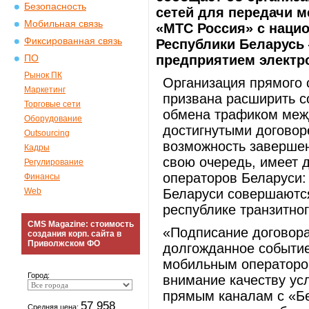
Безопасность
сетей для передачи 
Мобильная связь
«МТС Россия» с наци
Фиксированная связь
Республики Беларусь
предприятием электр
ПО
Рынок ПК
Организация прямого
Маркетинг
призвана расширить с
Торговые сети
обмена трафиком межд
Оборудование
достигнутыми договор
Outsourcing
возможность завершен
Кадры
свою очередь, имеет 
Регулирование
операторов Беларуси:
Финансы
Web
Беларуси совершаются
республике транзитно
CMS Magazine: стоимость
«Подписание договор
создания корп. сайта в
Приволжском ФО
долгожданное событи
мобильным операторо
Город:
внимание качеству ус
прямым каналам с «Б
57 958
Средняя цена: