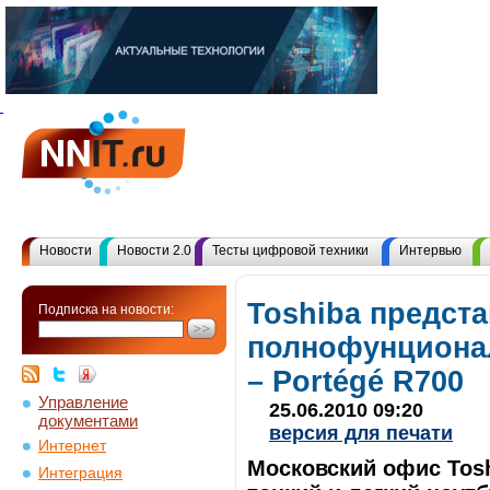
Новости
Новости 2.0
Тесты цифровой техники
Интервью
Toshiba предст
Подписка на новости:
полнофунционал
– Portégé R700
Управление
25.06.2010 09:20
документами
версия для печати
Интернет
Московский офис Tos
Интеграция