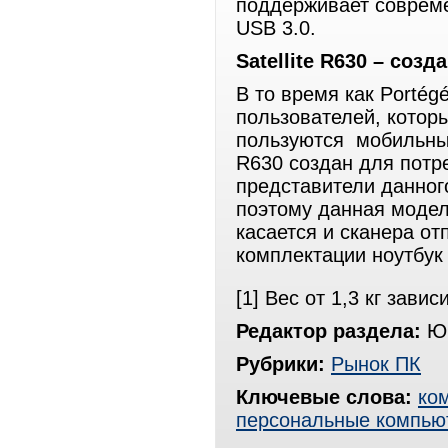
поддерживает соврем
USB 3.0.
Satellite
R
630 – созд
В то время как Porté
пользователей, котор
пользуются мобильным 
R630 создан для потр
представители данног
поэтому данная модел
касается и сканера от
комплектации ноутбук 
[1] Вес от 1,3 кг зав
Редактор раздела:
Юр
Рубрики:
Рынок ПК
Ключевые слова:
ко
персональные компью