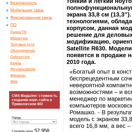
тонкий и легкий ноут
Безопасность
полнофункциональную
Мобильная связь
экрана 33,8 см (13,3
Фиксированная связь
технологиями, облад
ПО
корпусом, данная мо
Рынок ПК
решение для деловых 
Маркетинг
модификацию, ориент
Торговые сети
Satellite R630. Модели
Оборудование
появятся в продаже н
Outsourcing
2010 года.
Кадры
Регулирование
«Богатый опыт в конс
Финансы
беспрецедентным соче
Web
невероятной компакт
возможностями – и все
CMS Magazine: стоимость
менеджер по маркетин
создания корп. сайта в
Приволжском ФО
компьютеров московс
Ромашко. - В результа
Город:
модель с экраном 33,8
всего 16,8 мм, а вес – 
57 958
Средняя цена: