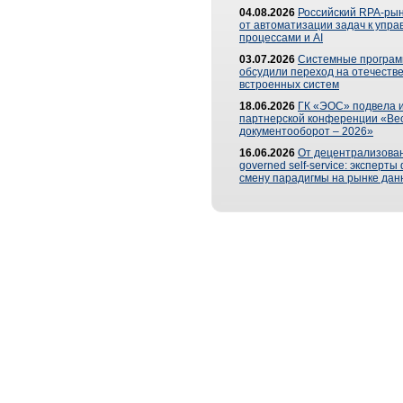
04.08.2026
Российский RPA-рын
от автоматизации задач к упр
процессами и AI
03.07.2026
Системные програ
обсудили переход на отечеств
встроенных систем
18.06.2026
ГК «ЭОС» подвела и
партнерской конференции «Ве
документооборот – 2026»
16.06.2026
От децентрализован
governed self-service: эксперт
смену парадигмы на рынке дан