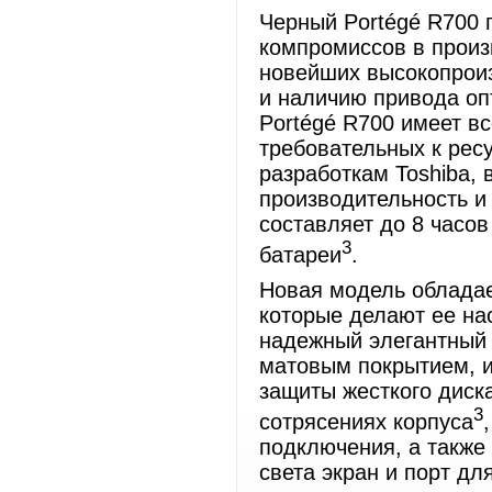
Черный Portégé R700 
компромиссов в произ
новейших высокопроизв
и наличию привода опт
Portégé R700 имеет в
требовательных к рес
разработкам Toshiba, 
производительность и
составляет до 8 часо
3
батареи
.
Новая модель обладае
которые делают ее на
надежный элегантный 
матовым покрытием, и
защиты жесткого диск
3
сотрясениях корпуса
подключения, а также
света экран и порт дл