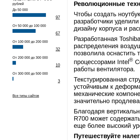
Революционные техн
рублей
До 50 000
Чтобы создать ноутбук
97
разработчики уделили
От 50 000 до 100 000
дизайну корпуса и ра
67
Разработанная Toshiba
От 100 000 до 200 000
распределения воздушн
32
позволила оснастить 
От 200 000 до 300 000
®
процессорами Intel
Co
10
работы вентилятора.
От 300 000 до 500 000
Текстурированная стр
3
устойчивым к деформа
механические компоне
Все типы сайтов
значительно продлева
Благодаря вертикальн
R700 может содержать
еще более высокий ур
Путешествуйте налег