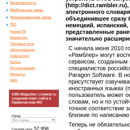
Безопасность
(http://dict.rambler.r
Мобильная связь
электронного словаря
Фиксированная связь
объединившее сразу 6
немецкий, испанский,
ПО
представленные ране
Рынок ПК
значительно расшири
Маркетинг
Торговые сети
С начала июня 2010 г
Оборудование
«Рамблер» могут восп
Outsourcing
сервисом, созданным 
Кадры
специалистов российс
Регулирование
Paragon Software. В 
Финансы
Web
присутствует озвучив
иностранных языках (п
пользователь может о
CMS Magazine: стоимость
создания корп. сайта в
словам, но и по усто
Приволжском ФО
точное соответствие з
близкие по написанию
Город:
Теперь не обязательн
57 958
Средняя цена: