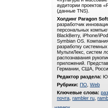
аудитории проектов «
(данные TNS).
Холдинг Paragon Sof
разработчик инноваци
персональных компьют
BlackBerry, iPhone/iPo
Symbian OS. Компания
разработку системных
МультиЛекс, систем л
распознавания рукопи
приложений. Представ
Германии, США, Росси
Редактор раздела:
Юр
Рубрики:
ПО
,
Web
Ключевые слова:
ра
почта
,
rambler ru
,
ramb
наверх