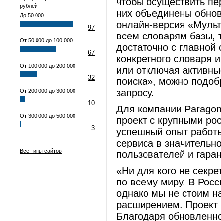
чтобы осуществить пер
рублей
них объединены обнов
До 50 000
онлайн-версия «Мульт
97
всем словарям базы, 
От 50 000 до 100 000
достаточно с главной 
67
конкретного словаря 
От 100 000 до 200 000
или отключая активны
32
поиска», можно подоб
запросу.
От 200 000 до 300 000
10
Для компании Paragon
От 300 000 до 500 000
проект с крупными ро
3
успешный опыт работы
сервиса в значительн
Все типы сайтов
пользователей и гара
«Ни для кого не секр
по всему миру. В Росс
однако мы не стоим н
расширением. Проект 
Благодаря обновленно