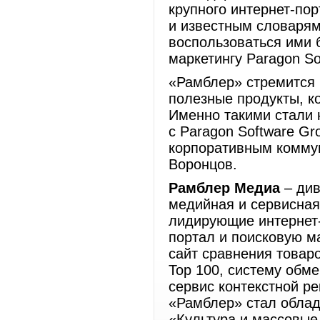
крупного интернет-по
и известным словарям.
воспользоваться ими б
маркетингу Paragon S
«Рамблер» стремится
полезные продукты, к
Именно такими стали 
с Paragon Software Gr
корпоративным комму
Воронцов.
Рамблер Медиа
– див
медийная и сервисная 
лидирующие интернет-
портал и поисковую ма
сайт сравнения товаро
Top 100, систему обм
сервис контекстной ре
«Рамблер» стал обла
«Культура и массовые