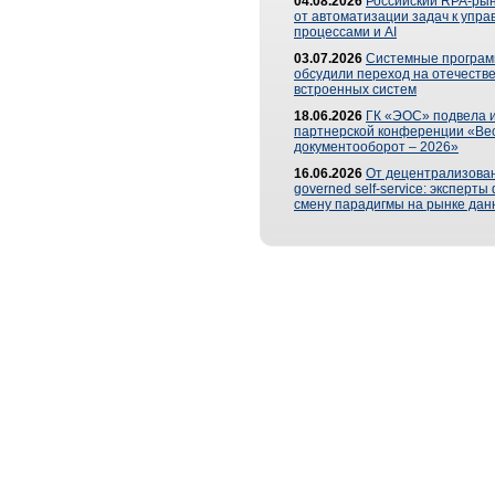
04.08.2026
Российский RPA-рын
от автоматизации задач к упр
процессами и AI
03.07.2026
Системные програ
обсудили переход на отечеств
встроенных систем
18.06.2026
ГК «ЭОС» подвела и
партнерской конференции «Ве
документооборот – 2026»
16.06.2026
От децентрализован
governed self-service: эксперт
смену парадигмы на рынке дан