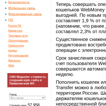
Безопасность
Теперь совершать оп
Мобильная связь
кошельков WebMoney
Фиксированная связь
выгодней. По новым п
составляет 1,9 % от 
ПО
(напомним, что ранее
Рынок ПК
составлял 2,3% от пла
Маркетинг
Торговые сети
Существенное снижен
Оборудование
продиктовано востреб
Outsourcing
операции с электрон
Кадры
Регулирование
Срок зачисления сокр
Финансы
счет пользователя We
Web
совершаются автоматич
неделю.
CMS Magazine: стоимость
создания корп. сайта в
Пополнить кошелек и
Приволжском ФО
Transfer можно в люб
территории России. Ш
Город:
держателям кошелько
непосредственной бли
57 958
Средняя цена: