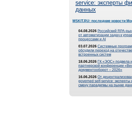
service: эксперты 
данных
MSKIT.RU: последние новости Мо
04.08.2026
Российский RPA-рын
от автоматизации задач к упр
процессами и AI
03.07.2026
Системные програ
обсудили переход на отечеств
встроенных систем
18.06.2026
ГК «ЭОС» подвела и
партнерской конференции «Ве
документооборот – 2026»
16.06.2026
От децентрализован
governed self-service: эксперт
смену парадигмы на рынке дан