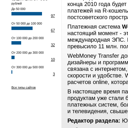
конца 2010 года буде
рублей
До 50 000
платежей на R-кошель
97
постсоветского прост
От 50 000 до 100 000
Платежная система
W
67
настоящий момент - э
От 100 000 до 200 000
международная ЭПС. К
32
превысило 11 млн. по
От 200 000 до 300 000
WebMoney Transfer до
10
дизайнеры и программ
От 300 000 до 500 000
связана с интернетом,
3
скорости и удобстве.
расчетов online, кото
Все типы сайтов
В настоящее время п
продуктам уже стали б
платежных систем, бо
и телевидения, свыше
Редактор раздела:
Юр