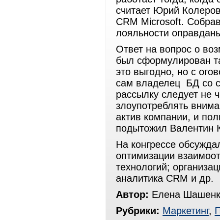
считает Юрий Колеров
CRM Microsoft. Собра
лояльности оправданы
Ответ на вопрос о во
был сформулирован та
это выгодно, но с ог
сам владелец БД со с
рассылку следует не ч
злоупотреблять внима
актив компании, и пол
подытожил Валентин 
На конгрессе обсужда
оптимизации взаимоот
технологий; организац
аналитика CRM и др.
Автор:
Елена Шашенк
Рубрики:
Маркетинг
,