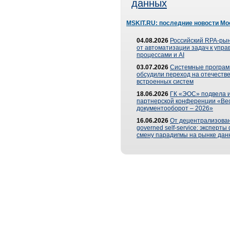
данных
MSKIT.RU: последние новости Мо
04.08.2026
Российский RPA-рын
от автоматизации задач к упр
процессами и AI
03.07.2026
Системные програ
обсудили переход на отечеств
встроенных систем
18.06.2026
ГК «ЭОС» подвела и
партнерской конференции «Ве
документооборот – 2026»
16.06.2026
От децентрализован
governed self-service: эксперт
смену парадигмы на рынке дан