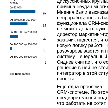
дискуссионных круглы
рублей
причина неудач многи
До 50 000
Мнения были высказан
97
непроработанность би
От 50 000 до 100 000
функционала CRM-сист
67
не может делать нужн
От 100 000 до 200 000
директор маркетинг-гр
32
заказчик надеется, ч
новую логику работы. 
От 200 000 до 300 000
разочаровываются и п
10
систему. Генеральны
От 300 000 до 500 000
Сиднев считает, что 
3
решение в ней не стои
интегратор в этой сит
Все типы сайтов
проекта.
Еще одна проблема – 
CRM-системе. По этом
предварительной подг
что работать не хотят