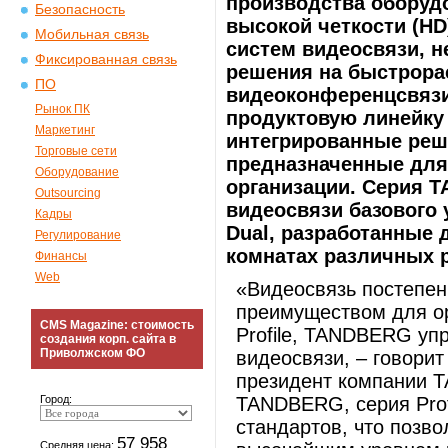
производства оборуд
Безопасность
высокой четкости (HD
Мобильная связь
систем видеосвязи, 
Фиксированная связь
решения на быстрора
ПО
видеоконференцсвязи
Рынок ПК
продуктовую линейку 
Маркетинг
интегрированные реш
Торговые сети
предназначенные для
Оборудование
организации. Серия T
Outsourcing
видеосвязи базового ур
Кадры
Dual, разработанные 
Регулирование
комнатах различных 
Финансы
Web
«Видеосвязь постепен
преимуществом для ор
CMS Magazine: стоимость
Profile, TANDBERG уп
создания корп. сайта в
Приволжском ФО
видеосвязи, – говорит
президент компании T
Город:
TANDBERG, серия Prof
стандартов, что позв
57 958
Средняя цена: