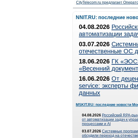
CityTelecom.ru предлагает Операто
NNIT.RU: последние нов
04.08.2026
Российск
автоматизации зада
03.07.2026
Системны
отечественные ОС д
18.06.2026
ГК «ЭОС»
«Весенний документ
16.06.2026
От децен
service: эксперты 
данных
MSKIT.RU: последние новости Мо
04.08.2026
Российский RPA-рын
от автоматизации задач к упр
процессами и AI
03.07.2026
Системные програ
обсудили переход на отечеств