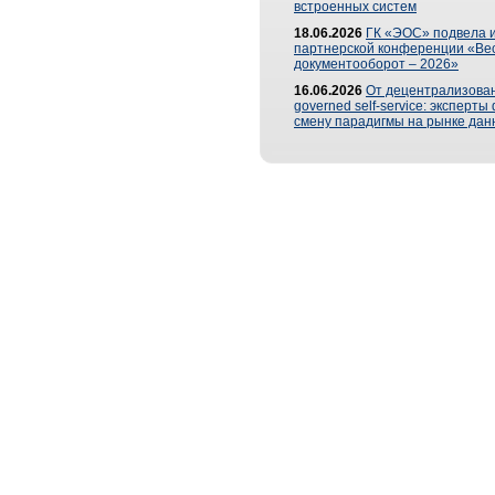
встроенных систем
18.06.2026
ГК «ЭОС» подвела и
партнерской конференции «Ве
документооборот – 2026»
16.06.2026
От децентрализован
governed self-service: эксперт
смену парадигмы на рынке дан