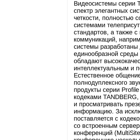
Видеосистемы серии 
спектр элегантных си
четкости, полностью
системами телеприсут
стандартов, а также 
коммуникаций, наприме
системы разработаны
единообразной среды 
обладают высококаче
интеллектуальным и 
Естественное общение
полнодуплексного зву
продукты серии Profil
кодеками TANDBERG, к
и просматривать през
информацию. За исклю
поставляется с кодек
со встроенным сервер
конференций (MultiSit