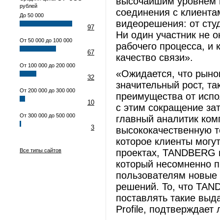
высочайшим уровнем 
рублей
соединения с клиент
До 50 000
видеорешения: от сту
97
Ни один участник не 
От 50 000 до 100 000
рабочего процесса, и
67
качество связи».
От 100 000 до 200 000
«Ожидается, что рыно
32
значительный рост, та
От 200 000 до 300 000
преимущества от испо
10
с этим сокращение зат
От 300 000 до 500 000
главный аналитик комп
3
высококачественную т
которое клиенты могу
Все типы сайтов
проектах, TANDBERG п
который несомненно п
пользователям новые
решений. То, что TAN
поставлять такие выд
Profile, подтверждае