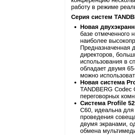
конференцию нескольк
работу в режиме реал
Серия систем
TANDBE
Новая двухэкран
базе отмеченного 
наиболее высокоп
Предназначенная д
директоров, больш
использования в с
обладает двумя 65
можно использова
Новая система
Pro
TANDBERG Codec C
переговорных комн
Система
Profile
52
C60, идеальна для
проведения совещан
двумя экранами, о
обмена мультимед