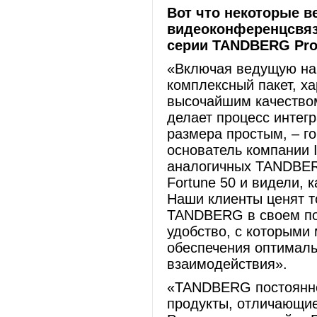
Вот что некоторые в
видеоконференцсвяз
серии
TANDBERG
Pro
«Включая ведущую на 
комплексный пакет, х
высочайшим качеством
делает процесс интег
размера простым, – го
основатель компании 
аналогичных TANDBERG 
Fortune 50 и видели, 
Наши клиенты ценят т
TANDBERG в своем по
удобство, с которыми
обеспечения оптималь
взаимодействия».
«TANDBERG постоянно
продукты, отличающие