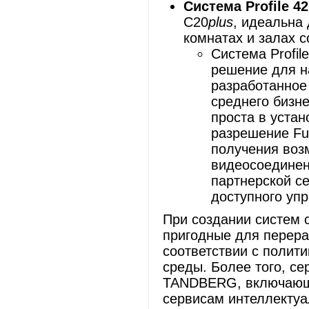
Система
Profile
42
C20
plus
, идеальна
комнатах и залах 
Система Profil
решение для н
разработанное
среднего бизн
проста в устан
разрешение Ful
получения воз
видеосоединен
партнерской с
доступного уп
При создании систем 
пригодные для перер
соответствии с поли
среды. Более того, с
TANDBERG, включающе
сервисам интеллектуа