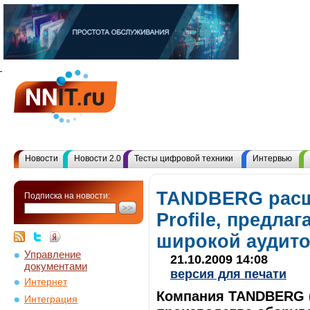
Новости
Новости 2.0
Тесты цифровой техники
Интервью
TANDBERG расш
Подписка на новости:
Profile, предла
широкой аудит
Управление
21.10.2009 14:08
документами
версия для печати
Интернет
Компания TANDBERG (
Интеграция