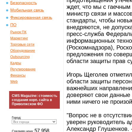
предотвращения утечек
Безопасность
ждет, что мы с гаечным
Мобильная связь
министр связи и массо
Фиксированная связь
стандарты, чтобы нов
ПО
внедряются, не допуск
Рынок ПК
пресс-служба Федераль
Маркетинг
информационных техно
Торговые сети
(Роскомнадзора), Роск
Оборудование
предложения по совер
Outsourcing
области защиты прав с
Кадры
Регулирование
Игорь Щеголев отметил
Финансы
области защиты персон
Web
важнейших направлений
доверяют свои данные 
CMS Magazine: стоимость
создания корп. сайта в
ними ничего не произойд
Приволжском ФО
"Вопрос не в отсутстви
Город:
уверен руководитель а
Александр Глушенков. 
57 958
Средняя цена: