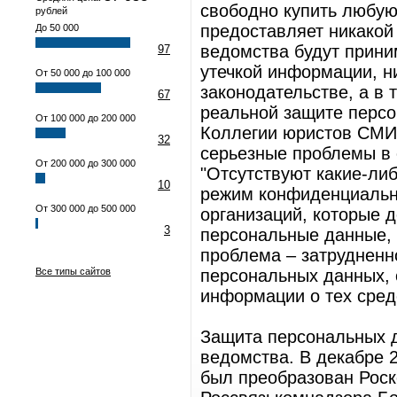
свободно купить любую 
рублей
предоставляет никакой
До 50 000
ведомства будут приним
97
утечкой информации, ни
От 50 000 до 100 000
законодательстве, а в 
67
реальной защите перс
От 100 000 до 200 000
Коллегии юристов СМИ 
32
серьезные проблемы в
От 200 000 до 300 000
"Отсутствуют какие-ли
10
режим конфиденциальн
От 300 000 до 500 000
организаций, которые 
3
персональные данные, 
проблема – затрудненн
Все типы сайтов
персональных данных, 
информации о тех средс
Защита персональных 
ведомства. В декабре 
был преобразован Роск