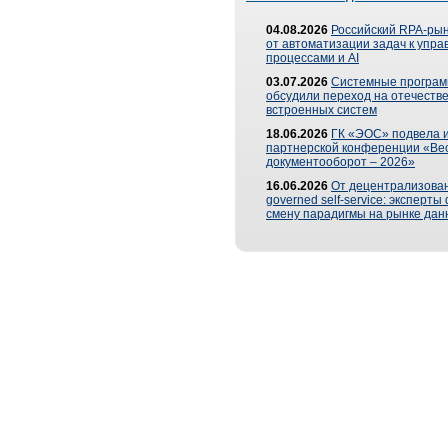
04.08.2026
Российский RPA-рын
от автоматизации задач к упр
процессами и AI
03.07.2026
Системные програ
обсудили переход на отечеств
встроенных систем
18.06.2026
ГК «ЭОС» подвела и
партнерской конференции «Ве
документооборот – 2026»
16.06.2026
От децентрализован
governed self-service: эксперт
смену парадигмы на рынке дан