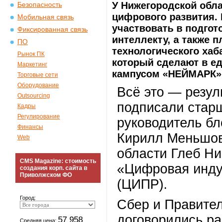
У Нижегородской обл
Безопасность
цифрового развития. 
Мобильная связь
участвовать в подгот
Фиксированная связь
интеллекту, а также 
ПО
технологического хаб
Рынок ПК
который сделают в ед
Маркетинг
кампусом «НЕЙМАРК»
Торговые сети
Оборудование
Всё это — резул
Outsourcing
подписали старш
Кадры
Регулирование
руководитель бл
Финансы
Кирилл Меньшов
Web
области Глеб Н
CMS Magazine: стоимость
«Цифровая инду
создания корп. сайта в
Приволжском ФО
(ЦИПР).
Город:
Сбер и Правите
договорились ра
57 958
Средняя цена: