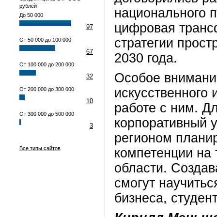
рублей
национального 
До 50 000
цифровая транс
97
стратегии прост
От 50 000 до 100 000
67
2030 года.
От 100 000 до 200 000
Особое внимани
32
искусственного 
От 200 000 до 300 000
10
работе с ним. Д
От 300 000 до 500 000
корпоративный у
3
регионом плани
Все типы сайтов
компетенции на
области. Создав
смогут научитьс
бизнеса, студен