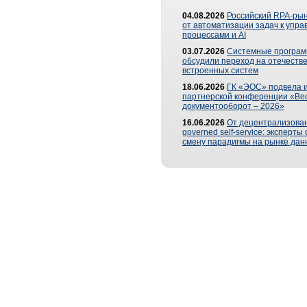
04.08.2026
Российский RPA-рын
от автоматизации задач к упр
процессами и AI
03.07.2026
Системные програ
обсудили переход на отечеств
встроенных систем
18.06.2026
ГК «ЭОС» подвела и
партнерской конференции «Ве
документооборот – 2026»
16.06.2026
От децентрализован
governed self-service: эксперт
смену парадигмы на рынке дан