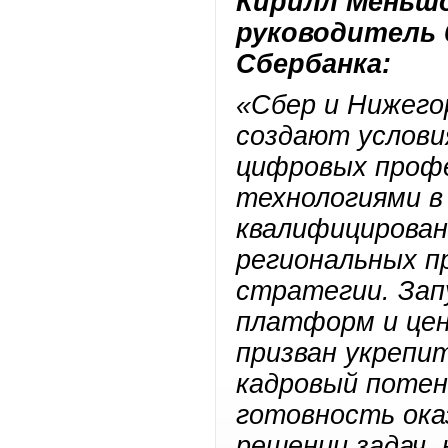
Кирилл Меньшо
руководитель 
Сбербанка:
«Сбер и Нижего
создают услови
цифровых профе
технологиями в
квалифицирован
региональных п
стратегии. Зап
платформ и це
призван укрепи
кадровый потен
готовность ока
решении задач,