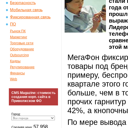
стали 
Безопасность
года о
Мобильная связь
прошло
Фиксированная связь
выраж
ПО
Лидер
Рынок ПК
телеф
Маркетинг
сравне
Торговые сети
этой м
Оборудование
Outsourcing
МегаФон фиксир
Кадры
товары под бренд
Регулирование
примеру, беспр
Финансы
Web
квартале этого 
больше, чем в т
CMS Magazine: стоимость
создания корп. сайта в
прочих гарнитур
Приволжском ФО
42%, а кнопочн
Город:
По мере вывода 
57 958
Средняя цена: