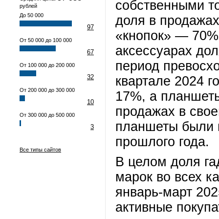
собственными то
рублей
До 50 000
доля в продажах
97
«кнопок» — 70% 
От 50 000 до 100 000
аксессуарах дол
67
период превосхо
От 100 000 до 200 000
32
квартале 2024 г
От 200 000 до 300 000
17%, а планшеты
10
продажах в свое
От 300 000 до 500 000
планшеты были 
3
прошлого года.
Все типы сайтов
В целом доля га
марок во всех к
январь-март 202
активные покупа