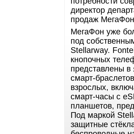
потребности сов
директор департ
продаж МегаФон
МегаФон уже бол
под собственным
Stellarway. Font
кнопочных телеф
представлены в 
смарт‑браслетов
взрослых, вклю
смарт-часы с eS
планшетов, пред
Под маркой Stel
защитные стёкла
беспроводные на