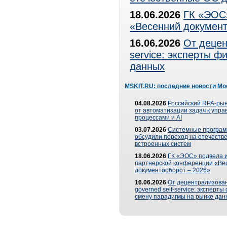
18.06.2026
ГК «ЭОС»
«Весенний документ
16.06.2026
От децен
service: эксперты 
данных
MSKIT.RU: последние новости Мо
04.08.2026
Российский RPA-рын
от автоматизации задач к упр
процессами и AI
03.07.2026
Системные програ
обсудили переход на отечеств
встроенных систем
18.06.2026
ГК «ЭОС» подвела и
партнерской конференции «Ве
документооборот – 2026»
16.06.2026
От децентрализован
governed self-service: эксперт
смену парадигмы на рынке дан