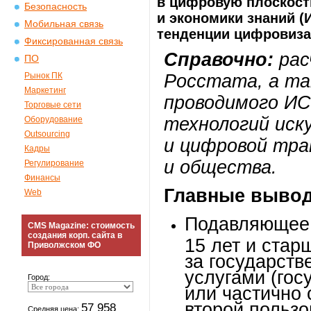
в цифровую плоскость
Безопасность
и экономики знаний 
Мобильная связь
тенденции цифровизац
Фиксированная связь
Справочно:
рас
ПО
Рынок ПК
Росстата, а та
Маркетинг
проводимого И
Торговые сети
технологий иск
Оборудование
Outsourcing
и цифровой тра
Кадры
и общества.
Регулирование
Финансы
Главные выво
Web
Подавляющее 
CMS Magazine: стоимость
создания корп. сайта в
15 лет и ста
Приволжском ФО
за государст
услугами (гос
Город:
или частично 
второй пользо
57 958
Средняя цена: