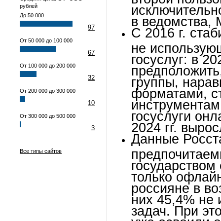
рублей
исключительн
До 50 000
в ведомства, 
97
С 2016 г. ста
От 50 000 до 100 000
не использую
67
госуслуг: в 2
От 100 000 до 200 000
предположить,
32
группы, нара
форматами, ст
От 200 000 до 300 000
инструментам
10
госуслуги онл
От 300 000 до 500 000
2024 гг. вырос
3
Данные Росст
предпочитаем
Все типы сайтов
государством 
только офлайн
россияне в во
них 45,4% не 
задач. При эт
уже освоили о