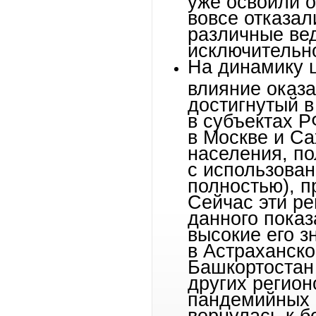
вовсе отказал
различные вед
исключительно
На динамику 
влияние оказ
достигнутый в
в субъектах Р
в Москве и Са
населения, по
с использован
полностью), п
Сейчас эти ре
данного показ
высокие его з
в Астраханск
Башкортостан 
других регион
пандемийных 
вернулась к 