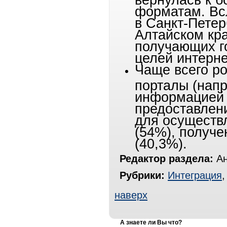
форматам. Всл
в Санкт-Петер
Алтайском кра
получающих го
целей интерне
Чаще всего ро
порталы (напр
информацией 
предоставлени
для осуществ
(54%), получе
(40,3%).
Редактор раздела:
Ан
Рубрики:
Интеграция
наверх
А знаете ли Вы что?