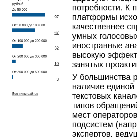
рублей
потребности. К 
До 50 000
платформы исхо
97
качественнее с
От 50 000 до 100 000
67
умных голосовы
От 100 000 до 200 000
иностранные ана
32
высокую эффект
От 200 000 до 300 000
занятых проакти
10
От 300 000 до 500 000
У большинства 
3
наличие единой 
текстовых канал
Все типы сайтов
типов обращений
мест операторо
подсистем (напр
экспертов, веду