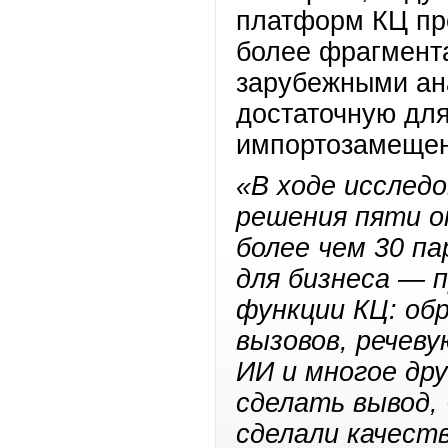
платформ КЦ пр
более фрагмент
зарубежными ан
достаточную для
импортозамеще
«В ходе исслед
решения пяти о
более чем 30 п
для бизнеса
— п
функции КЦ: об
вызовов, речеву
ИИ и многое др
сделать вывод,
сделали качест