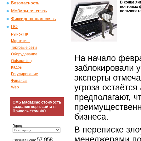
В конце ян
Безопасность
почтовых 
Мобильная связь
пользовате
Фиксированная связь
ПО
Рынок ПК
Маркетинг
Торговые сети
Оборудование
На начало февр
Outsourcing
заблокировали у
Кадры
Регулирование
эксперты отмеча
Финансы
угроза остаётся
Web
предполагают, ч
CMS Magazine: стоимость
преимущественн
создания корп. сайта в
Приволжском ФО
бизнеса.
Город:
В переписке зл
менеджерами по
57 958
Средняя цена: