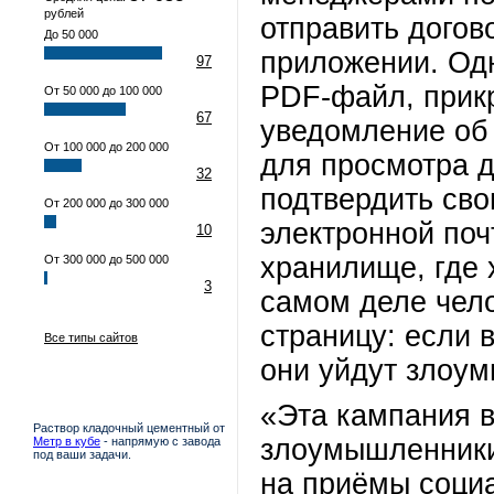
рублей
отправить догов
До 50 000
приложении. Одн
97
PDF-файл, прикр
От 50 000 до 100 000
67
уведомление об
От 100 000 до 200 000
для просмотра 
32
подтвердить сво
От 200 000 до 300 000
электронной поч
10
хранилище, где 
От 300 000 до 500 000
3
самом деле чел
страницу: если в
Все типы сайтов
они уйдут злоу
«Эта кампания в
Раствор кладочный цементный от
злоумышленники
Метр в кубе
- напрямую с завода
под ваши задачи.
на приёмы соци