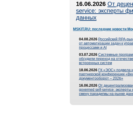
16.06.2026
От децен
service: эксперты 
данных
MSKIT.RU: последние новости Мо
04.08.2026
Российский RPA-рын
от автоматизации задач к упр
процессами и AI
03.07.2026
Системные програ
обсудили переход на отечеств
встроенных систем
18.06.2026
ГК «ЭОС» подвела и
партнерской конференции «Ве
документооборот – 2026»
16.06.2026
От децентрализован
governed self-service: эксперт
смену парадигмы на рынке дан