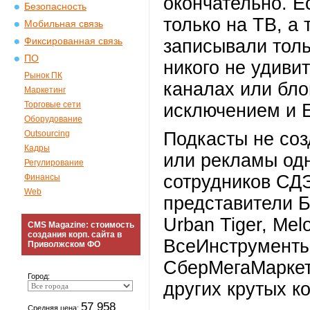
окончательно. Е
Безопасность
только на ТВ, а
Мобильная связь
Фиксированная связь
записывали толь
ПО
никого не удиви
Рынок ПК
каналах или бло
Маркетинг
Торговые сети
исключением и 
Оборудование
Outsourcing
Подкасты не соз
Кадры
или рекламы од
Регулирование
сотрудников СД
Финансы
Web
представители Бу
Urban Tiger, Mel
CMS Magazine: стоимость
создания корп. сайта в
ВсеИнструменты.
Приволжском ФО
СберМегаМаркет,
Город:
других крутых к
57 958
Средняя цена: