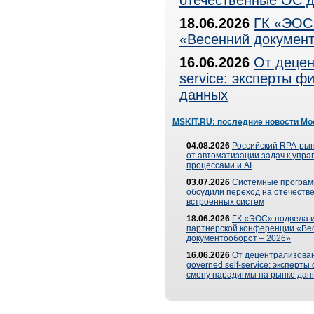
отечественные ОС д
18.06.2026
ГК «ЭОС»
«Весенний документ
16.06.2026
От децен
service: эксперты 
данных
MSKIT.RU: последние новости Мо
04.08.2026
Российский RPA-рын
от автоматизации задач к упр
процессами и AI
03.07.2026
Системные програ
обсудили переход на отечеств
встроенных систем
18.06.2026
ГК «ЭОС» подвела и
партнерской конференции «Ве
документооборот – 2026»
16.06.2026
От децентрализован
governed self-service: эксперт
смену парадигмы на рынке дан