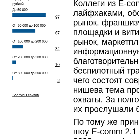
Коллеги из E-co
рублей
До 50 000
лайфхаками, обс
97
рынок, франшизу
От 50 000 до 100 000
площадки и вити
67
рынок, маркетпл
От 100 000 до 200 000
32
информационную
От 200 000 до 300 000
благотворительн
10
беспилотный тра
От 300 000 до 500 000
чего состоят со
3
нишева тема пр
Все типы сайтов
охваты. За полг
их прослушали б
По тому же прин
шоу E-comm 2.1