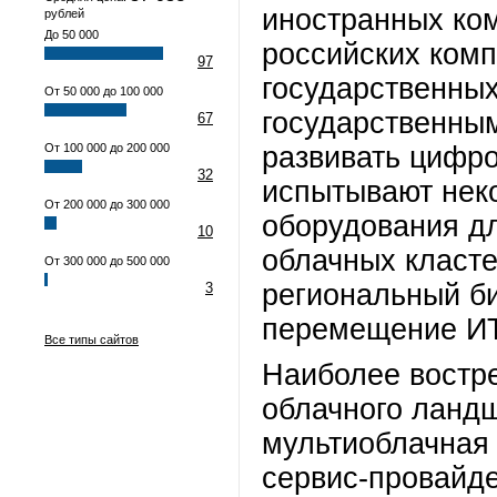
иностранных ком
рублей
До 50 000
российских комп
97
государственных
От 50 000 до 100 000
государственны
67
От 100 000 до 200 000
развивать цифро
32
испытывают нек
От 200 000 до 300 000
оборудования д
10
облачных класте
От 300 000 до 500 000
региональный би
3
перемещение ИТ
Все типы сайтов
Наиболее востр
облачного ландш
мультиоблачная 
сервис-провайде