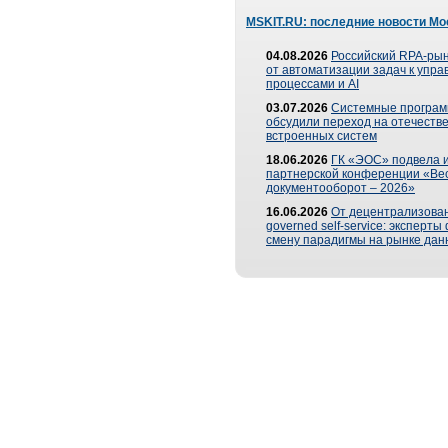
MSKIT.RU: последние новости Мо
04.08.2026
Российский RPA-рын
от автоматизации задач к упр
процессами и AI
03.07.2026
Системные програ
обсудили переход на отечеств
встроенных систем
18.06.2026
ГК «ЭОС» подвела и
партнерской конференции «Ве
документооборот – 2026»
16.06.2026
От децентрализован
governed self-service: эксперт
смену парадигмы на рынке дан