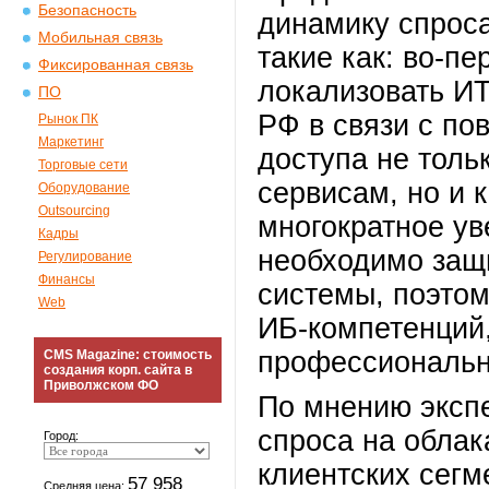
Безопасность
динамику спроса
Мобильная связь
такие как: во-п
Фиксированная связь
локализовать ИТ
ПО
РФ в связи с п
Рынок ПК
Маркетинг
доступа не толь
Торговые сети
сервисам, но и к
Оборудование
Outsourcing
многократное ув
Кадры
необходимо за
Регулирование
Финансы
системы, поэтом
Web
ИБ-компетенций,
профессиональн
CMS Magazine: стоимость
создания корп. сайта в
Приволжском ФО
По мнению экспе
спроса на облак
Город:
клиентских сегм
57 958
Средняя цена: