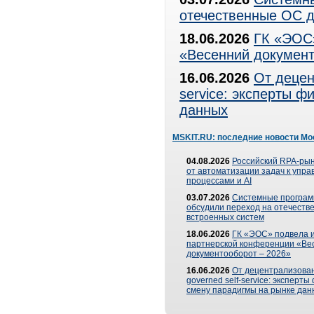
отечественные ОС д
18.06.2026
ГК «ЭОС»
«Весенний документ
16.06.2026
От децен
service: эксперты 
данных
MSKIT.RU: последние новости Мо
04.08.2026
Российский RPA-рын
от автоматизации задач к упр
процессами и AI
03.07.2026
Системные програ
обсудили переход на отечеств
встроенных систем
18.06.2026
ГК «ЭОС» подвела и
партнерской конференции «Ве
документооборот – 2026»
16.06.2026
От децентрализован
governed self-service: эксперт
смену парадигмы на рынке дан