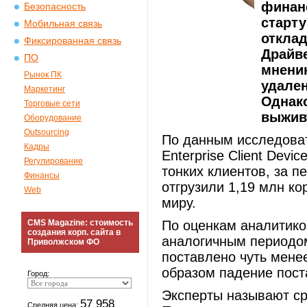
финан
Безопасность
старту
Мобильная связь
откла
Фиксированная связь
Драйве
ПО
мнению
Рынок ПК
удален
Маркетинг
Однак
Торговые сети
выживу
Оборудование
Outsourcing
По данным исследовате
Кадры
Enterprise Client Dev
Регулирование
тонких клиентов, за п
Финансы
отгрузили 1,19 млн ко
Web
миру.
CMS Magazine: стоимость
По оценкам аналитико
создания корп. сайта в
аналогичным периодом
Приволжском ФО
поставлено чуть менее
образом падение пост
Город:
Эксперты называют ср
57 958
Средняя цена: