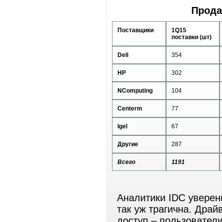
Прода
Поставщики
1Q15
поставки (шт)
Dell
354
HP
302
NComputing
104
Centerm
77
Igel
67
Другие
287
Всего
1191
Аналитики IDC уверены
так уж трагична. Дра
доступ – пользователи