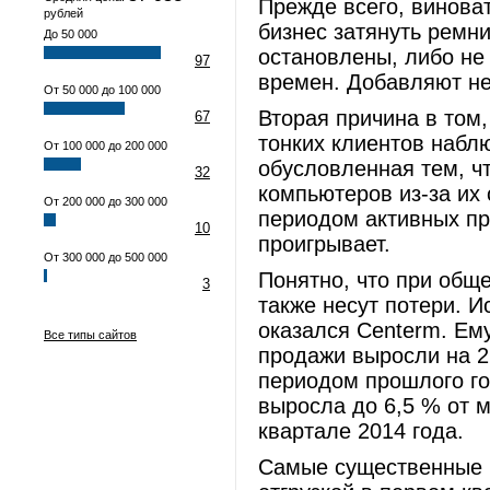
Прежде всего, винова
рублей
бизнес затянуть ремн
До 50 000
остановлены, либо не
97
времен. Добавляют не
От 50 000 до 100 000
Вторая причина в том,
67
тонких клиентов набл
От 100 000 до 200 000
обусловленная тем, ч
32
компьютеров из-за их 
От 200 000 до 300 000
периодом активных пр
10
проигрывает.
От 300 000 до 500 000
Понятно, что при общ
3
также несут потери. 
оказался Centerm. Ем
Все типы сайтов
продажи выросли на 2
периодом прошлого го
выросла до 6,5 % от 
квартале 2014 года.
Самые существенные п