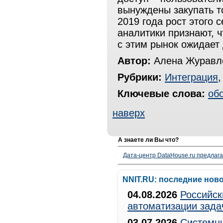
вынуждены закупать то
2019 года рост этого
аналитики признают, ч
с этим рынок ожидает
Автор:
Алена Журавле
Рубрики:
Интеграция
Ключевые слова:
об
наверх
А знаете ли Вы что?
Дата-центр DataHouse.ru предлага
NNIT.RU: последние нов
04.08.2026
Российск
автоматизации зада
03.07.2026
Системны