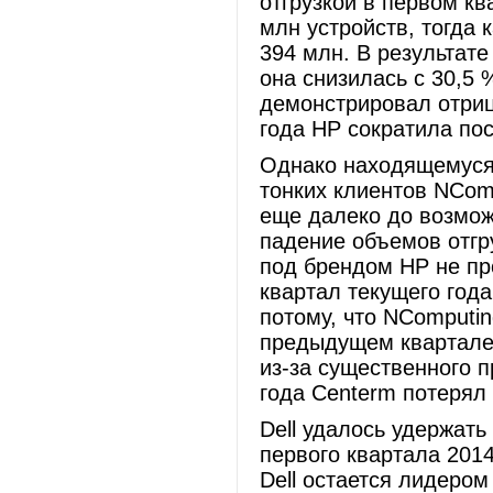
отгрузкой в первом кв
млн устройств, тогда 
394 млн. В результате
она снизилась с 30,5 
демонстрировал отриц
года HP сократила пос
Однако находящемуся 
тонких клиентов NComp
еще далеко до возмож
падение объемов отгр
под брендом HP не п
квартал текущего год
потому, что NComputin
предыдущем квартале 
из-за существенного 
года Centerm потерял
Dell удалось удержать
первого квартала 2014
Dell остается лидером