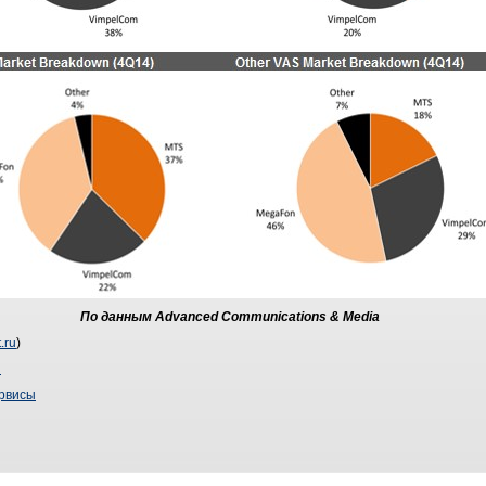
По данным
Advanced
Communications &
Media
.ru
)
ы
ервисы