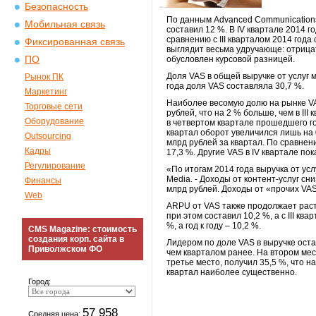
Безопасность
По данным Advanced Communications 
Мобильная связь
составил 12 %. В IV квартале 2014 
сравнению с III кварталом 2014 года
Фиксированная связь
выглядит весьма удручающе: отрицате
ПО
обусловлен курсовой разницей.
Доля VAS в общей выручке от услуг м
Рынок ПК
года доля VAS составляла 30,7 %.
Маркетинг
Наиболее весомую долю на рынке VAS
Торговые сети
рублей, что на 2 % больше, чем в III
Оборудование
в четвертом квартале прошедшего год
квартал оборот увеличился лишь на 0
Outsourcing
млрд рублей за квартал. По сравнен
Кадры
17,3 %. Другие VAS в IV квартале пок
Регулирование
«По итогам 2014 года выручка от ус
Media. - Доходы от контент-услуг сн
Финансы
млрд рублей. Доходы от «прочих VAS
Web
ARPU от VAS также продолжает расти:
при этом составил 10,2 %, а с III кв
%, а год к году – 10,2 %.
CMS Magazine: стоимость
создания корп. сайта в
Лидером по доле VAS в выручке остае
Приволжском ФО
чем кварталом ранее. На втором мес
третье место, получил 35,5 %, что 
квартал наиболее существенно.
Город:
57 958
Средняя цена: