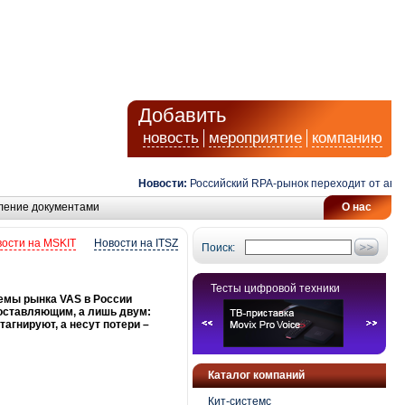
Добавить
новость
мероприятие
компанию
Новости:
Российский RPA-рынок переходит от автомати
ление документами
О нас
ости на MSKIT
Новости на ITSZ
Поиск:
Тесты цифровой техники
ъемы рынка VAS в России
составляющим, а лишь двум:
агнируют, а несут потери –
Каталог компаний
Кит-системс