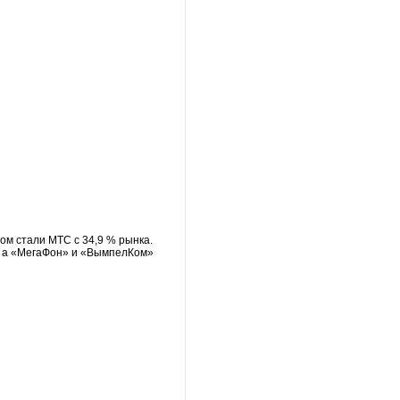
ом стали МТС с 34,9 % рынка.
., а «МегаФон» и «ВымпелКом»