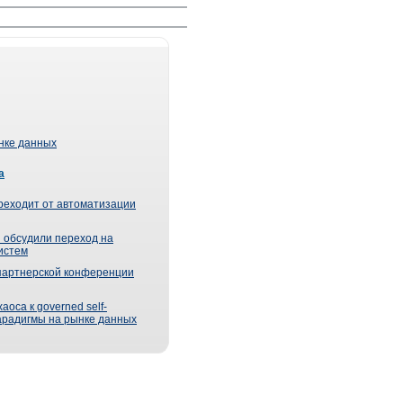
ынке данных
а
реходит от автоматизации
 обсудили переход на
истем
партнерской конференции
оса к governed self-
парадигмы на рынке данных