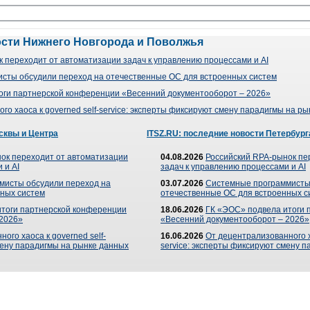
ости Нижнего Новгорода и Поволжья
 переходит от автоматизации задач к управлению процессами и AI
сты обсудили переход на отечественные ОС для встроенных систем
оги партнерской конференции «Весенний документооборот – 2026»
го хаоса к governed self-service: эксперты фиксируют смену парадигмы на р
сквы и Центра
ITSZ.RU: последние новости Петербург
ок переходит от автоматизации
04.08.2026
Российский RPA-рынок пе
 и AI
задач к управлению процессами и AI
мисты обсудили переход на
03.07.2026
Системные программисты
ных систем
отечественные ОС для встроенных с
итоги партнерской конференции
18.06.2026
ГК «ЭОС» подвела итоги 
 2026»
«Весенний документооборот – 2026»
ого хаоса к governed self-
16.06.2026
От децентрализованного ха
мену парадигмы на рынке данных
service: эксперты фиксируют смену 