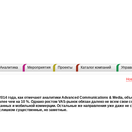
Аналитика
Мероприятия
Проекты
Каталог компаний
Управ
Нов
2014 года, как отмечают аналитики Advanced Communications & Media, об
лее чем на 10 %. Однако ростом VAS-рынок обязан далеко не всем свои 
анных и мобильной коммерции. Остальные же направления уже даже не ст
 слишком существенные, но заметные.