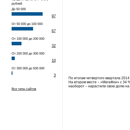
рублей
До 50 000
97
От 50 000 до 100 000
67
От 100 000 до 200 000
32
От 200 000 до 300 000
10
От 300 000 до 500 000
3
По итогам четвертого квартала 201
На втором месте – «МегаФон» с 34 %
наоборот – нарастили свою долю на 0
Все типы сайтов