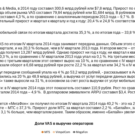
& Media, в 2014 году составил 300,6 млрд рублей или $7,8 млрд. Прирост по
года объем рынка VAS составил 79,84 млрд рублей или $1,684 млрд. В рублево
 составил 4,3 %, а по сравнению с аналогичным периодом 2013 года – 9,7 %. 
льный прирост и квартал к кварталу и год к году: 20,4 % и 24,8 % соответст
обильной связи по итогам квартала достигла 35,3 %, а по итогам года – 33,8 
 по итогам IV квартала 2014 года занимает передача данных. Объем этого с
 квартале, и на 20,3 % больше, чем в IV квартале 2013 года. Н втором месте –
а получил 13,287 млрд рублей. Однако прирост ни год к году, ни квартал к ква
,3 %, а по сравнению с IV кварталом 2013 года упал на 0,1 %. На третьем мес
ию с третьим кварталом этот сегмент вырос на 10 %, а по сравнению с IV ква
азали оборот в 6,68 млрд рублей при росте 22,2 % за квартал или 34,2 % к IV 
луг передачи сообщений упала на 4 % до 53,2 млрд рублей, - рассказывают в 
изились на 20 % до 48,9 млрд рублей, а выручка от услуг передачи данных выр
» также выросли на 31 %, в основном за счет роста выручки от услуг мобиль
 в IV квартале 2014 года этот показатель составил 110,9 рубля. Рост по сра
арталом 2014 года – 4,9 %. В долларовом эквиваленте ARPU составил $3,4. Рост
тся «МегаФон»: он получил по итогам IV квартала 2014 года 40,2 % - это на 
те – МТС с 37,3 %. Прирост доли МТС за квартал составил 2,2 %. «Билайн»,
на 3,1 % больше, чем кварталом ранее. Таким образом, именно «Билайн» увели
Доли VAS в выручке операторов