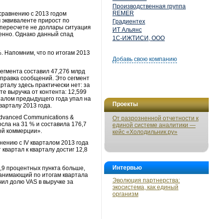
Производственная группа
REMER
 сравнению с 2013 годом
м эквиваленте прирост по
Градиентех
В пересчете не доллары ситуация
ИТ Альянс
венно. Однако данный спад
1С-ИЖТИСИ, ООО
%. Напомним, что по итогам 2013
Добавь свою компанию
егмента составил 47,276 млрд
 отправка сообщений. Это сегмент
рталу здесь практически нет: за
те выручка от контента: 12,599
рталом предыдущего года упал на
Проекты
кварталу 2013 года.
Advanced Communications &
От разрозненной отчетности к
осла на 31 % и составила 176,7
единой системе аналитики —
ной коммерции».
кейс «Холодильник.ру»
внению с IV кварталом 2013 года
 квартал к кварталу достиг 12,8
Интервью
2,9 процентных пункта больше,
 занимающий по итогам квартала
Эволюция партнерства:
чил долю VAS в выручке за
экосистема, как единый
организм