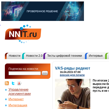
Новости
Новости 2.0
Тесты цифровой техники
Интервью
VAS-ряды редеют
Подписка на новости:
16.04.2015 07:00
версия для печати
По итогам 
выросли бо
передаче д
Управление
пусть и не
документами
Интернет
Интеграция