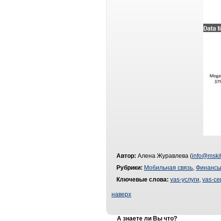
Автор:
Алена Журавлева (
info@mskit
Рубрики:
Мобильная связь
,
Финанс
Ключевые слова:
vas-услуги
,
vas-с
наверх
А знаете ли Вы что?