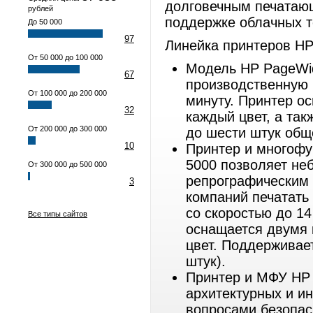
долговечным печатающ
рублей
поддержке облачных т
До 50 000
97
Линейка принтеров H
От 50 000 до 100 000
Модель HP PageWid
67
производственную 
От 100 000 до 200 000
минуту. Принтер о
32
каждый цвет, а так
От 200 000 до 300 000
до шести штук общ
10
Принтер и многофу
5000 позволяет не
От 300 000 до 500 000
репрографическим
3
компаний печатать
со скоростью до 14
Все типы сайтов
оснащается двумя 
цвет. Поддерживае
штук).
Принтер и МФУ HP 
архитектурных и и
вопросами безопас