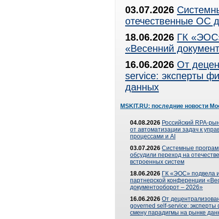
03.07.2026
Системны
отечественные ОС д
18.06.2026
ГК «ЭОС»
«Весенний документ
16.06.2026
От децен
service: эксперты 
данных
MSKIT.RU: последние новости Мо
04.08.2026
Российский RPA-рын
от автоматизации задач к упр
процессами и AI
03.07.2026
Системные програ
обсудили переход на отечеств
встроенных систем
18.06.2026
ГК «ЭОС» подвела и
партнерской конференции «Ве
документооборот – 2026»
16.06.2026
От децентрализован
governed self-service: эксперт
смену парадигмы на рынке дан