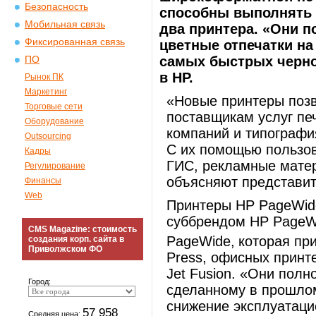
Безопасность
способны выполнять 
Мобильная связь
два принтера. «Они п
Фиксированная связь
цветные отпечатки на
самых быстрых черно
ПО
в HP.
Рынок ПК
Маркетинг
«Новые принтеры поз
Торговые сети
поставщикам услуг пе
Оборудование
компаний и типографи
Outsourcing
С их помощью пользов
Кадры
ГИС, рекламные матер
Регулирование
объясняют представит
Финансы
Web
Принтеры HP PageWide
суббрендом HP PageW
CMS Magazine: стоимость
PageWide,
которая пр
создания корп. сайта в
Приволжском ФО
Press, офисных принте
Jet Fusion. «Они полн
Город:
сделанному в прошлом
снижение эксплуатаци
57 958
Средняя цена: